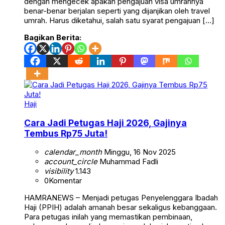
dengan mengecek apakah pengajuan visa umrahnya
benar-benar berjalan seperti yang dijanjikan oleh travel
umrah. Harus diketahui, salah satu syarat pengajuan […]
Bagikan Berita:
Haji
Cara Jadi Petugas Haji 2026, Gajinya
Tembus Rp75 Juta!
calendar_month
Minggu, 16 Nov 2025
account_circle
Muhammad Fadli
visibility
1.143
0
Komentar
HAMRANEWS – Menjadi petugas Penyelenggara Ibadah
Haji (PPIH) adalah amanah besar sekaligus kebanggaan.
Para petugas inilah yang memastikan pembinaan,