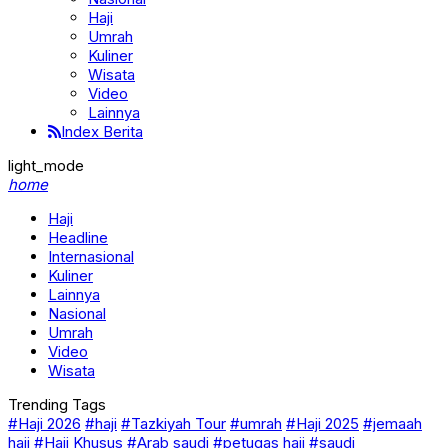
Haji
Umrah
Kuliner
Wisata
Video
Lainnya
Index Berita
light_mode
home
Haji
Headline
Internasional
Kuliner
Lainnya
Nasional
Umrah
Video
Wisata
Trending Tags
#Haji 2026
#haji
#Tazkiyah Tour
#umrah
#Haji 2025
#jemaah
haji
#Haji Khusus
#Arab saudi
#petugas haji
#saudi