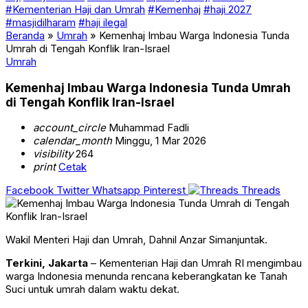
#Kementerian Haji dan Umrah
#Kemenhaj
#haji 2027
#masjidilharam
#haji ilegal
Beranda
»
Umrah
»
Kemenhaj Imbau Warga Indonesia Tunda
Umrah di Tengah Konflik Iran-Israel
Umrah
Kemenhaj Imbau Warga Indonesia Tunda Umrah
di Tengah Konflik Iran-Israel
account_circle
Muhammad Fadli
calendar_month
Minggu, 1 Mar 2026
visibility
264
print
Cetak
Facebook
Twitter
Whatsapp
Pinterest
Threads
Wakil Menteri Haji dan Umrah, Dahnil Anzar Simanjuntak.
Terkini, Jakarta
– Kementerian Haji dan Umrah RI mengimbau
warga Indonesia menunda rencana keberangkatan ke Tanah
Suci untuk umrah dalam waktu dekat.