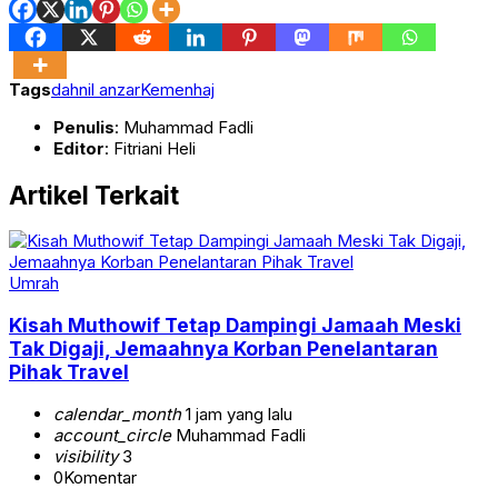
Tags
dahnil anzar
Kemenhaj
Penulis
: Muhammad Fadli
Editor
: Fitriani Heli
Artikel Terkait
Umrah
Kisah Muthowif Tetap Dampingi Jamaah Meski
Tak Digaji, Jemaahnya Korban Penelantaran
Pihak Travel
calendar_month
1 jam yang lalu
account_circle
Muhammad Fadli
visibility
3
0
Komentar