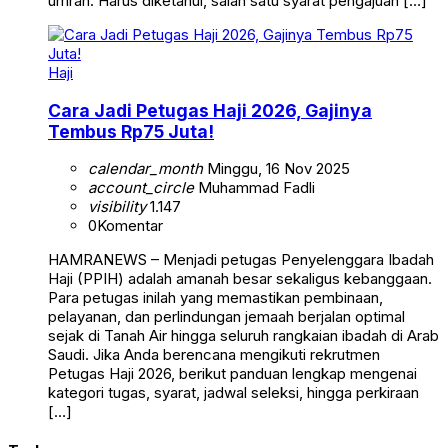
umrah. Harus diketahui, salah satu syarat pengajuan […]
Haji
Cara Jadi Petugas Haji 2026, Gajinya
Tembus Rp75 Juta!
calendar_month
Minggu, 16 Nov 2025
account_circle
Muhammad Fadli
visibility
1.147
0
Komentar
HAMRANEWS – Menjadi petugas Penyelenggara Ibadah
Haji (PPIH) adalah amanah besar sekaligus kebanggaan.
Para petugas inilah yang memastikan pembinaan,
pelayanan, dan perlindungan jemaah berjalan optimal
sejak di Tanah Air hingga seluruh rangkaian ibadah di Arab
Saudi. Jika Anda berencana mengikuti rekrutmen
Petugas Haji 2026, berikut panduan lengkap mengenai
kategori tugas, syarat, jadwal seleksi, hingga perkiraan
[…]