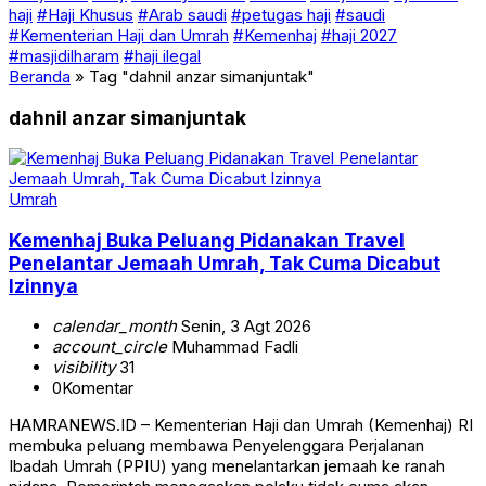
haji
#Haji Khusus
#Arab saudi
#petugas haji
#saudi
#Kementerian Haji dan Umrah
#Kemenhaj
#haji 2027
#masjidilharam
#haji ilegal
Beranda
»
Tag "dahnil anzar simanjuntak"
dahnil anzar simanjuntak
Umrah
Kemenhaj Buka Peluang Pidanakan Travel
Penelantar Jemaah Umrah, Tak Cuma Dicabut
Izinnya
calendar_month
Senin, 3 Agt 2026
account_circle
Muhammad Fadli
visibility
31
0
Komentar
HAMRANEWS.ID – Kementerian Haji dan Umrah (Kemenhaj) RI
membuka peluang membawa Penyelenggara Perjalanan
Ibadah Umrah (PPIU) yang menelantarkan jemaah ke ranah