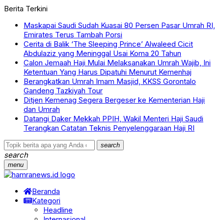
Berita Terkini
Maskapai Saudi Sudah Kuasai 80 Persen Pasar Umrah RI,
Emirates Terus Tambah Porsi
Cerita di Balik ‘The Sleeping Prince’ Alwaleed Cicit
Abdulaziz yang Meninggal Usai Koma 20 Tahun
Calon Jemaah Haji Mulai Melaksanakan Umrah Wajib, Ini
Ketentuan Yang Harus Dipatuhi Menurut Kemenhaj
Berangkatkan Umrah Imam Masjid, KKSS Gorontalo
Gandeng Tazkiyah Tour
Ditjen Kemenag Segera Bergeser ke Kementerian Haji
dan Umrah
Datangi Daker Mekkah PPIH, Wakil Menteri Haji Saudi
Terangkan Catatan Teknis Penyelenggaraan Haji RI
search
search
menu
Beranda
Kategori
Headline
Internasional