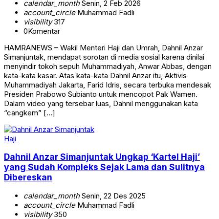
calendar_month
Senin, 2 Feb 2026
account_circle
Muhammad Fadli
visibility
317
0
Komentar
HAMRANEWS – Wakil Menteri Haji dan Umrah, Dahnil Anzar
Simanjuntak, mendapat sorotan di media sosial karena dinilai
menyindir tokoh sepuh Muhammadiyah, Anwar Abbas, dengan
kata-kata kasar. Atas kata-kata Dahnil Anzar itu, Aktivis
Muhammadiyah Jakarta, Farid Idris, secara terbuka mendesak
Presiden Prabowo Subianto untuk mencopot Pak Wamen.
Dalam video yang tersebar luas, Dahnil menggunakan kata
“cangkem” […]
Haji
Dahnil Anzar Simanjuntak Ungkap ‘Kartel Haji’
yang Sudah Kompleks Sejak Lama dan Sulitnya
Dibereskan
calendar_month
Senin, 22 Des 2025
account_circle
Muhammad Fadli
visibility
350