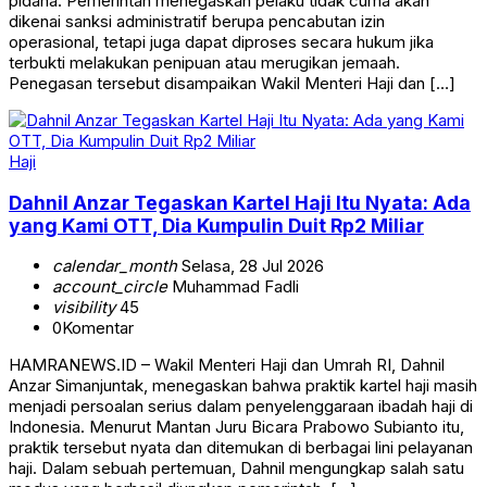
pidana. Pemerintah menegaskan pelaku tidak cuma akan
dikenai sanksi administratif berupa pencabutan izin
operasional, tetapi juga dapat diproses secara hukum jika
terbukti melakukan penipuan atau merugikan jemaah.
Penegasan tersebut disampaikan Wakil Menteri Haji dan […]
Haji
Dahnil Anzar Tegaskan Kartel Haji Itu Nyata: Ada
yang Kami OTT, Dia Kumpulin Duit Rp2 Miliar
calendar_month
Selasa, 28 Jul 2026
account_circle
Muhammad Fadli
visibility
45
0
Komentar
HAMRANEWS.ID – Wakil Menteri Haji dan Umrah RI, Dahnil
Anzar Simanjuntak, menegaskan bahwa praktik kartel haji masih
menjadi persoalan serius dalam penyelenggaraan ibadah haji di
Indonesia. Menurut Mantan Juru Bicara Prabowo Subianto itu,
praktik tersebut nyata dan ditemukan di berbagai lini pelayanan
haji. Dalam sebuah pertemuan, Dahnil mengungkap salah satu