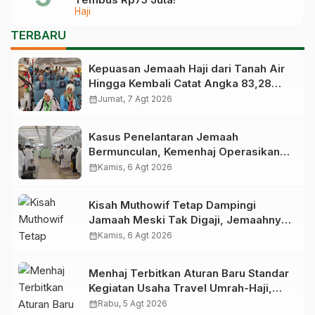
Haji
TERBARU
Kepuasan Jemaah Haji dari Tanah Air
Hingga Kembali Catat Angka 83,28
Persen
calendar_month
Jumat, 7 Agt 2026
Kasus Penelantaran Jemaah
Bermunculan, Kemenhaj Operasikan
Posko Pengawasan di Bandara
calendar_month
Kamis, 6 Agt 2026
Kisah Muthowif Tetap Dampingi
Jamaah Meski Tak Digaji, Jemaahnya
Korban Penelantaran Pihak Travel
calendar_month
Kamis, 6 Agt 2026
Menhaj Terbitkan Aturan Baru Standar
Kegiatan Usaha Travel Umrah-Haji,
Siap-siap Disanksi Jika Melanggar
calendar_month
Rabu, 5 Agt 2026