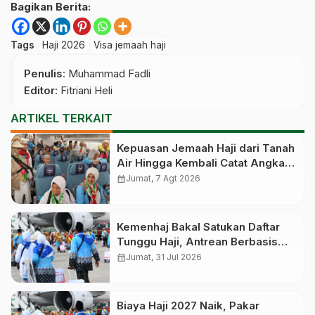
Bagikan Berita:
Tags
Haji 2026
Visa jemaah haji
Penulis
: Muhammad Fadli
Editor
: Fitriani Heli
ARTIKEL TERKAIT
Kepuasan Jemaah Haji dari Tanah
Air Hingga Kembali Catat Angka
83,28 Persen
calendar_month
Jumat, 7 Agt 2026
Kemenhaj Bakal Satukan Daftar
Tunggu Haji, Antrean Berbasis
Nasional dan Bukan Lagi Provinsi
calendar_month
Jumat, 31 Jul 2026
Biaya Haji 2027 Naik, Pakar