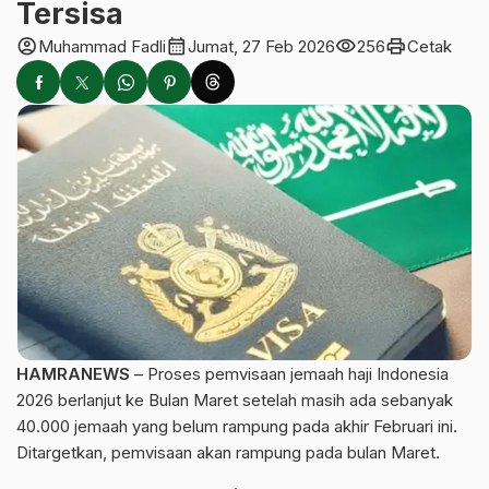
Tersisa
account_circle
calendar_month
visibility
print
Muhammad Fadli
Jumat, 27 Feb 2026
256
Cetak
HAMRANEWS
– Proses pemvisaan jemaah haji Indonesia
2026 berlanjut ke Bulan Maret setelah masih ada sebanyak
40.000 jemaah yang belum rampung pada akhir Februari ini.
Ditargetkan, pemvisaan akan rampung pada bulan Maret.