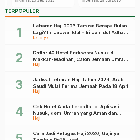
calendar_month
Kamis, 25 Sep 2025
calendar_month
Selasa, 29 Jul 2025
Muslim yang Boleh di
TERPOPULER
Makkah-Madinah
Lebaran Haji 2026 Tersisa Berapa Bulan
Lagi? Ini Jadwal Idul Fitri dan Idul Adha
Lainnya
Tahun Depan
Daftar 40 Hotel Berlisensi Nusuk di
Makkah-Madinah, Calon Jemaah Umrah
Haji
Cek di Sini
Jadwal Lebaran Haji Tahun 2026, Arab
Saudi Mulai Terima Jemaah Pada 18 April
Haji
Cek Hotel Anda Terdaftar di Aplikasi
Nusuk, demi Umrah yang Aman dan
Haji
Tidak Dimanipulasi
Cara Jadi Petugas Haji 2026, Gajinya
Tembus Rp75 Juta!