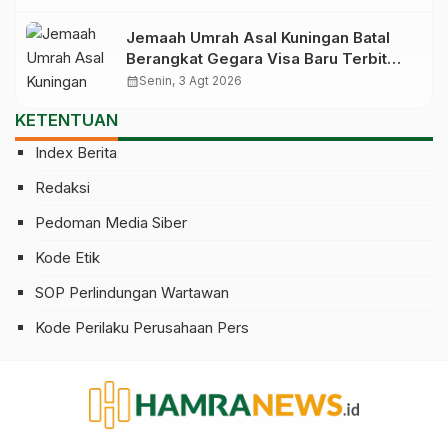
Jemaah Umrah Asal Kuningan Batal
Berangkat Gegara Visa Baru Terbit
Saat Pesawat Lepas Landas
calendar_month
Senin, 3 Agt 2026
KETENTUAN
Index Berita
Redaksi
Pedoman Media Siber
Kode Etik
SOP Perlindungan Wartawan
Kode Perilaku Perusahaan Pers