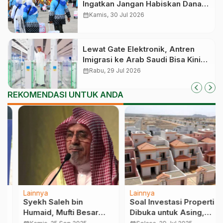
Ingatkan Jangan Habiskan Dana
Manfaat Jutaan Calon Jemaah
calendar_month
Kamis, 30 Jul 2026
yang Masih Antre
Lewat Gate Elektronik, Antren
Imigrasi ke Arab Saudi Bisa Kini
Cepat
calendar_month
Rabu, 29 Jul 2026
REKOMENDASI UNTUK ANDA
Lainnya
Lainnya
Syekh Saleh bin
Soal Investasi Properti
Humaid, Mufti Besar
Dibuka untuk Asing,
Arab Saudi yang Baru
Saudi Tegaskan Cuma