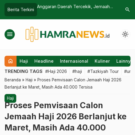
6.000 Jemaah
Anggaran Daerah Tercekik, Jemaah
Cerita P
search
Berita Terkini
a di Madinah
Haji Bantaeng 2026 Kini Harus
Master L
Tanggung Biaya Transportasi Sendiri
Sempat D
Bergigi T
menu
light_mode
home
Haji
Headline
Internasional
Kuliner
Lainnya
TRENDING TAGS
#Haji 2026
#haji
#Tazkiyah Tour
#umr
Beranda
»
Haji
»
Proses Pemvisaan Calon Jemaah Haji 2026
Berlanjut ke Maret, Masih Ada 40.000 Tersisa
Haji
Proses Pemvisaan Calon
Jemaah Haji 2026 Berlanjut ke
Maret, Masih Ada 40.000