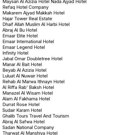
Maysan Al Azizia Hotel Nada Ajyad Hotel
Refaq Hotel Company
Makarem Ajyad Makkah Hotel
Hajar Tower Real Estate
Dhaif Allah Muslim Al Harbi Hotel
Abraj Al Bu Hotel
Emaar Elite Hotel
Emaar International Hotel
Emaar Legend Hotel
Infinity Hotel
Jabal Omar Doubletree Hotel
Manar Al Bait Hotel
Beyab Al Azizia Hotel
Luluat Al Nuwair Hotel
Rehab Al Marwa Ithnayn Hotel
Al Riffa Rab’ Baksh Hotel
Manazel Al Wisam Hotel
Alam Al Fakhama Hotel
Durrat Rose Hotel
Sudair Karam Hotel
Ghalib Tours Travel And Tourism
Abraj Al Safwa Hotel
Sadan National Company
Tharwat Al Manshiya Hotel