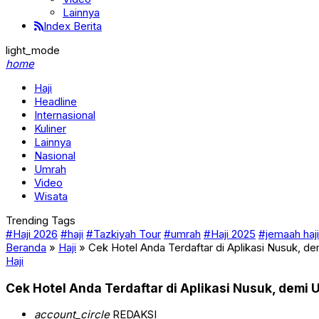
Lainnya
Index Berita
light_mode
home
Haji
Headline
Internasional
Kuliner
Lainnya
Nasional
Umrah
Video
Wisata
Trending Tags
#Haji 2026
#haji
#Tazkiyah Tour
#umrah
#Haji 2025
#jemaah haji
Beranda
»
Haji
»
Cek Hotel Anda Terdaftar di Aplikasi Nusuk, d
Haji
Cek Hotel Anda Terdaftar di Aplikasi Nusuk, demi
account_circle
REDAKSI