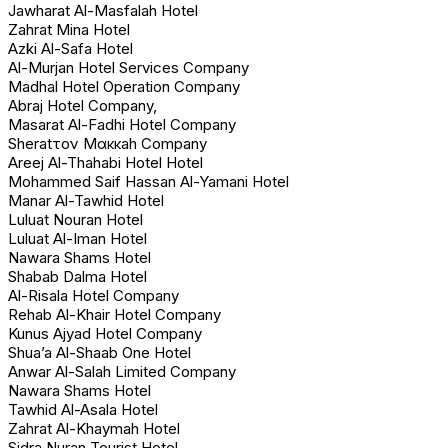
Jawharat Al-Masfalah Hotel
Zahrat Mina Hotel
Azki Al-Safa Hotel
Al-Murjan Hotel Services Company
Madhal Hotel Operation Company
Abraj Hotel Company,
Masarat Al-Fadhi Hotel Company
Sheratτον Μακκah Company
Areej Al-Thahabi Hotel Hotel
Mohammed Saif Hassan Al-Yamani Hotel
Manar Al-Tawhid Hotel
Luluat Nouran Hotel
Luluat Al-Iman Hotel
Nawara Shams Hotel
Shabab Dalma Hotel
Al-Risala Hotel Company
Rehab Al-Khair Hotel Company
Kunus Ajyad Hotel Company
Shua’a Al-Shaab One Hotel
Anwar Al-Salah Limited Company
Nawara Shams Hotel
Tawhid Al-Asala Hotel
Zahrat Al-Khaymah Hotel
Sidra Nuran Tourist Hotel