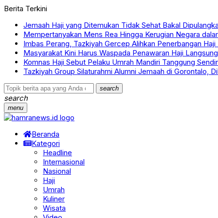
Berita Terkini
Jemaah Haji yang Ditemukan Tidak Sehat Bakal Dipulangk
Mempertanyakan Mens Rea Hingga Kerugian Negara dalam
Imbas Perang, Tazkiyah Gercep Alihkan Penerbangan Haji 
Masyarakat Kini Harus Waspada Penawaran Haji Langsung
Komnas Haji Sebut Pelaku Umrah Mandiri Tanggung Sendir
Tazkiyah Group Silaturahmi Alumni Jemaah di Gorontalo, 
search
search
menu
Beranda
Kategori
Headline
Internasional
Nasional
Haji
Umrah
Kuliner
Wisata
Video