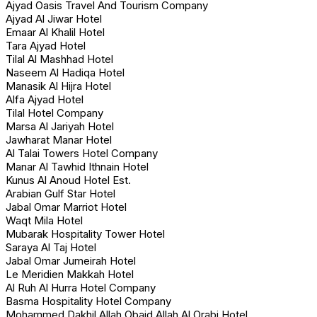
Ajyad Oasis Travel And Tourism Company
Ajyad Al Jiwar Hotel
Emaar Al Khalil Hotel
Tara Ajyad Hotel
Tilal Al Mashhad Hotel
Naseem Al Hadiqa Hotel
Manasik Al Hijra Hotel
Alfa Ajyad Hotel
Tilal Hotel Company
Marsa Al Jariyah Hotel
Jawharat Manar Hotel
Al Talai Towers Hotel Company
Manar Al Tawhid Ithnain Hotel
Kunus Al Anoud Hotel Est.
Arabian Gulf Star Hotel
Jabal Omar Marriot Hotel
Waqt Mila Hotel
Mubarak Hospitality Tower Hotel
Saraya Al Taj Hotel
Jabal Omar Jumeirah Hotel
Le Meridien Makkah Hotel
Al Ruh Al Hurra Hotel Company
Basma Hospitality Hotel Company
Mohammed Dakhil Allah Obaid Allah Al Orabi Hotel