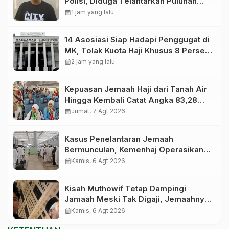
Polisi, Diduga Telantarkan Puluhan
Jemaah Umrah Asal Sultra
calendar_month
1 jam yang lalu
14 Asosiasi Siap Hadapi Penggugat di
MK, Tolak Kuota Haji Khusus 8 Persen
Dihapus
calendar_month
2 jam yang lalu
Kepuasan Jemaah Haji dari Tanah Air
Hingga Kembali Catat Angka 83,28
Persen
calendar_month
Jumat, 7 Agt 2026
Kasus Penelantaran Jemaah
Bermunculan, Kemenhaj Operasikan
Posko Pengawasan di Bandara
calendar_month
Kamis, 6 Agt 2026
Kisah Muthowif Tetap Dampingi
Jamaah Meski Tak Digaji, Jemaahnya
Korban Penelantaran Pihak Travel
calendar_month
Kamis, 6 Agt 2026