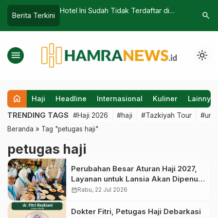
kah, Jemaah Haji
Hotel Ini Sudah Tidak Terdaftar di
Evaluasi 
search
Berita Terkini
t Dalam Khusyu’nya
Aplikasi Nusuk, Termasuk Grand
Ruang Pem
 Kakbah
Almasa dan Puluhan Hotel Lain
Jemaah 
Reguler
menu
light_mode
home
Haji
Headline
Internasional
Kuliner
Lainnya
TRENDING TAGS
#Haji 2026
#haji
#Tazkiyah Tour
#umr
Beranda
»
Tag "petugas haji"
petugas haji
Perubahan Besar Aturan Haji 2027,
Layanan untuk Lansia Akan Dipenuhi
Secara Menyeluruh Sebelum
calendar_month
Rabu, 22 Jul 2026
Keberangkatan
Dokter Fitri, Petugas Haji Debarkasi