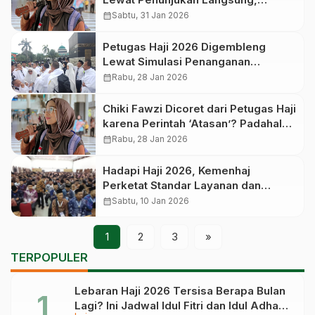
Tawaran Datang Saat Diklat Akan
calendar_month
Sabtu, 31 Jan 2026
Berlangsung
Petugas Haji 2026 Digembleng
Lewat Simulasi Penanganan
Armuzna, Tutup Celah Kesalahan
calendar_month
Rabu, 28 Jan 2026
Chiki Fawzi Dicoret dari Petugas Haji
karena Perintah ‘Atasan’? Padahal
Sudah Ikut Bimtek
calendar_month
Rabu, 28 Jan 2026
Hadapi Haji 2026, Kemenhaj
Perketat Standar Layanan dan
Disiplin Petugas di Arab Saudi
calendar_month
Sabtu, 10 Jan 2026
1
2
3
»
TERPOPULER
Lebaran Haji 2026 Tersisa Berapa Bulan
Lagi? Ini Jadwal Idul Fitri dan Idul Adha