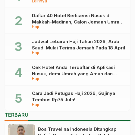
Lainnya
Tahun Depan
Daftar 40 Hotel Berlisensi Nusuk di
Makkah-Madinah, Calon Jemaah Umrah
Haji
Cek di Sini
Jadwal Lebaran Haji Tahun 2026, Arab
Saudi Mulai Terima Jemaah Pada 18 April
Haji
Cek Hotel Anda Terdaftar di Aplikasi
Nusuk, demi Umrah yang Aman dan
Haji
Tidak Dimanipulasi
Cara Jadi Petugas Haji 2026, Gajinya
Tembus Rp75 Juta!
Haji
TERBARU
Bos Travelina Indonesia Ditangkap