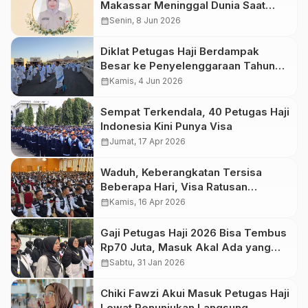
Makassar Meninggal Dunia Saat
Bertugas di Makkah
calendar_month
Senin, 8 Jun 2026
Diklat Petugas Haji Berdampak
Besar ke Penyelenggaraan Tahun
Ini, Petugas 2027 Nanti Wajib Masuk
calendar_month
Kamis, 4 Jun 2026
Barak
Sempat Terkendala, 40 Petugas Haji
Indonesia Kini Punya Visa
calendar_month
Jumat, 17 Apr 2026
Waduh, Keberangkatan Tersisa
Beberapa Hari, Visa Ratusan
Petugas Haji Belum Terbit
calendar_month
Kamis, 16 Apr 2026
Gaji Petugas Haji 2026 Bisa Tembus
Rp70 Juta, Masuk Akal Ada yang
Sampai Palsukan Keterangan Sehat
calendar_month
Sabtu, 31 Jan 2026
Chiki Fawzi Akui Masuk Petugas Haji
Lewat Penunjukan Langsung,