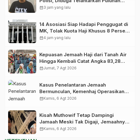
Polisi, Diduga Telantarkan Puluhan
Jemaah Umrah Asal Sultra
calendar_month
3 jam yang lalu
14 Asosiasi Siap Hadapi Penggugat di
MK, Tolak Kuota Haji Khusus 8 Persen
Dihapus
calendar_month
4 jam yang lalu
Kepuasan Jemaah Haji dari Tanah Air
Hingga Kembali Catat Angka 83,28
Persen
calendar_month
Jumat, 7 Agt 2026
Kasus Penelantaran Jemaah
Bermunculan, Kemenhaj Operasikan
Posko Pengawasan di Bandara
calendar_month
Kamis, 6 Agt 2026
Kisah Muthowif Tetap Dampingi
Jamaah Meski Tak Digaji, Jemaahnya
Korban Penelantaran Pihak Travel
calendar_month
Kamis, 6 Agt 2026