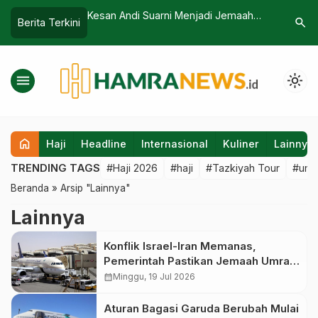
an Jemaah Haji
Kesan Andi Suarni Menjadi Jemaah
Petugas K
search
Berita Terkini
 2026, Berikut
Haji Khusus Tazkiyah Tour: Pelayanan
Dapat Apr
 Kloter
Luar Biasa, Dokter Datang Langsung
karena Ak
ke Kamar
menu
light_mode
home
Haji
Headline
Internasional
Kuliner
Lainnya
TRENDING TAGS
#Haji 2026
#haji
#Tazkiyah Tour
#umr
Beranda
»
Arsip "Lainnya"
Lainnya
Konflik Israel-Iran Memanas,
Pemerintah Pastikan Jemaah Umrah
Indonesia Aman: Belum Ada yang
calendar_month
Minggu, 19 Jul 2026
Terdampak Penutupan Bandara
Saudi
Aturan Bagasi Garuda Berubah Mulai