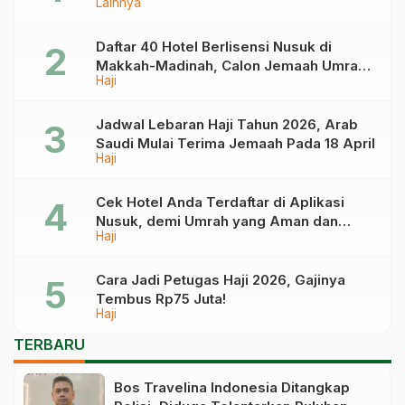
Lainnya
Tahun Depan
Daftar 40 Hotel Berlisensi Nusuk di
Makkah-Madinah, Calon Jemaah Umrah
Haji
Cek di Sini
Jadwal Lebaran Haji Tahun 2026, Arab
Saudi Mulai Terima Jemaah Pada 18 April
Haji
Cek Hotel Anda Terdaftar di Aplikasi
Nusuk, demi Umrah yang Aman dan
Haji
Tidak Dimanipulasi
Cara Jadi Petugas Haji 2026, Gajinya
Tembus Rp75 Juta!
Haji
TERBARU
Bos Travelina Indonesia Ditangkap