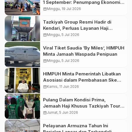
1 September: Penumpang Ekonomi
Kini Bisa Bawa Koper hingga 23 Kg
calendar_month
Minggu, 19 Jul 2026
Tazkiyah Group Resmi Hadir di
Kendari, Perluas Layanan Haji
Khusus dan Umrah di Sulawesi
calendar_month
Minggu, 5 Jul 2026
Tenggara
Viral Tiket Saudia ‘By Miles’, HIMPUH
Minta Jamaah Waspada Penipuan
calendar_month
Minggu, 5 Jul 2026
HIMPUH Minta Pemerintah Libatkan
Asosiasi dalam Pembahasan Skema
E-Wallet Umrah
calendar_month
Kamis, 11 Jun 2026
Pulang Dalam Kondisi Prima,
Jemaah Haji Khusus Tazkiyah Tour
Tiba di Tanah Air
calendar_month
Jumat, 5 Jun 2026
Pelayanan Armuzna Tahun Ini
Berjalan Lancar dan Terkendali