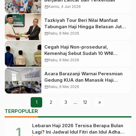
calendar_month
Kamis, 4 Jun 2026
Tazkiyah Tour Beri Nilai Manfaat
Tabungan Haji Hingga Belasan Juta
Rupiah ke Jemaah
calendar_month
Rabu, 6 Mei 2026
Cegah Haji Non-prosedural,
Kemenhaj Sebut Sudah 10 WNI
Ditangkap di Saudi
calendar_month
Rabu, 6 Mei 2026
Acara Barazanji Warnai Peresmian
Gedung KUA dan Manasik Haji
Makassar
calendar_month
Rabu, 6 Mei 2026
1
2
3
…
12
»
TERPOPULER
Lebaran Haji 2026 Tersisa Berapa Bulan
Lagi? Ini Jadwal Idul Fitri dan Idul Adha