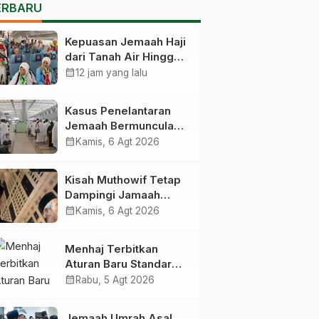
ERBARU
Kepuasan Jemaah Haji
dari Tanah Air Hingga
Kembali Catat Angka
calendar_month
12 jam yang lalu
83,28 Persen
Kasus Penelantaran
Jemaah Bermunculan,
Kemenhaj Operasikan
calendar_month
Kamis, 6 Agt 2026
Posko Pengawasan di
Bandara
Kisah Muthowif Tetap
Dampingi Jamaah
Meski Tak Digaji,
calendar_month
Kamis, 6 Agt 2026
Jemaahnya Korban
Penelantaran Pihak
Menhaj Terbitkan
Travel
Aturan Baru Standar
Kegiatan Usaha Travel
calendar_month
Rabu, 5 Agt 2026
Umrah-Haji, Siap-siap
Disanksi Jika
Jemaah Umrah Asal