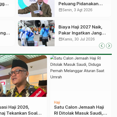
ngga
Peluang Pidanakan
gka
Travel Penelantar
calendar_month
Senin, 3 Agt 2026
Jemaah Umrah, Tak
Cuma Dicabut Izinnya
Biaya Haji 2027 Naik,
unggu
Pakar Ingatkan Jangan
basis
Habiskan Dana
calendar_month
Kamis, 30 Jul 2026
an
Manfaat Jutaan Calon
Jemaah yang Masih
Antre
Haji
d Ke-26 Tazkiyah
Total Sembilan Calon
, Doa-doa Jemaah
Haji Indonesia Wafat