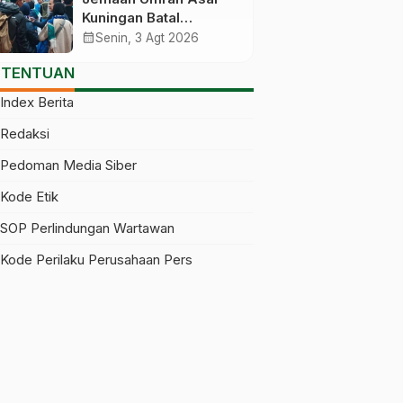
Melanggar
Kuningan Batal
Berangkat Gegara Visa
calendar_month
Senin, 3 Agt 2026
Baru Terbit Saat
ETENTUAN
Pesawat Lepas Landas
Index Berita
Redaksi
Pedoman Media Siber
Kode Etik
SOP Perlindungan Wartawan
Kode Perilaku Perusahaan Pers