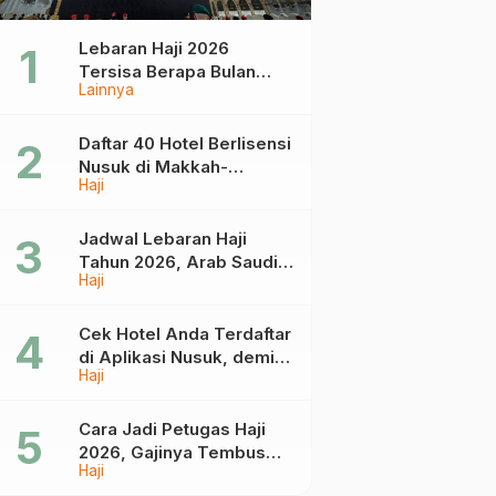
Lebaran Haji 2026
Tersisa Berapa Bulan
Lainnya
Lagi? Ini Jadwal Idul Fitri
dan Idul Adha Tahun
Depan
Daftar 40 Hotel Berlisensi
Nusuk di Makkah-
Haji
Madinah, Calon Jemaah
Umrah Cek di Sini
Jadwal Lebaran Haji
Tahun 2026, Arab Saudi
Haji
Mulai Terima Jemaah
Pada 18 April
Cek Hotel Anda Terdaftar
di Aplikasi Nusuk, demi
Haji
Umrah yang Aman dan
Tidak Dimanipulasi
Cara Jadi Petugas Haji
2026, Gajinya Tembus
Haji
Rp75 Juta!