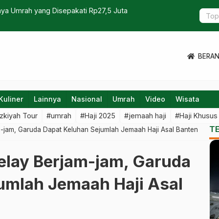
aya Umrah yang Disepakati Rp27,5 Juta
Kemenhaj H
Tekankan A
BERA
Kuliner
Lainnya
Nasional
Umrah
Video
Wisata
zkiyah Tour
#umrah
#Haji 2025
#jemaah haji
#Haji Khusus
T
-jam, Garuda Dapat Keluhan Sejumlah Jemaah Haji Asal Banten
lay Berjam-jam, Garuda
umlah Jemaah Haji Asal