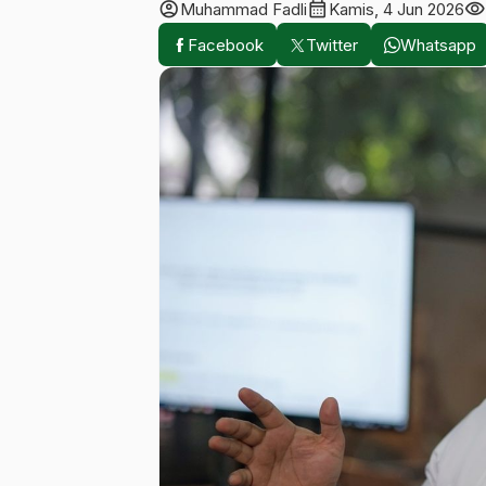
account_circle
calendar_month
visibility
Muhammad Fadli
Kamis, 4 Jun 2026
Facebook
Twitter
Whatsapp