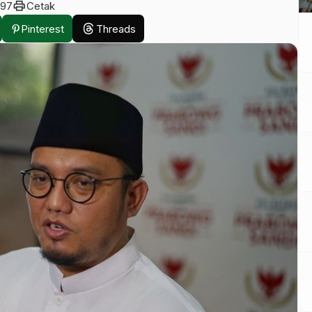
print
97
Cetak
Pinterest
Threads