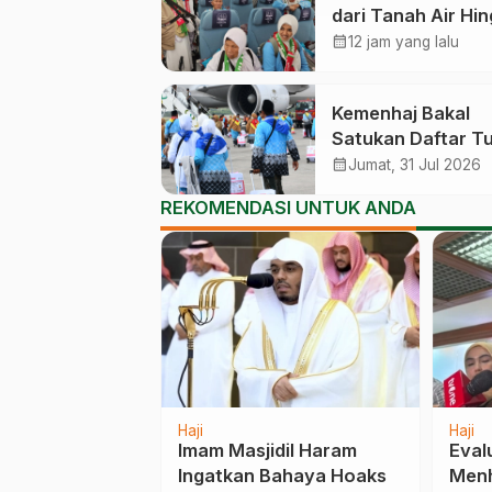
dari Tanah Air Hi
Kembali Catat An
calendar_month
12 jam yang lalu
83,28 Persen
Kemenhaj Bakal
Satukan Daftar T
Haji, Antrean Ber
calendar_month
Jumat, 31 Jul 2026
Nasional dan Buk
REKOMENDASI UNTUK ANDA
Lagi Provinsi
Haji
Haji
n Jemaah Haji
Menhaj RI Ultimatum
Mila
 Masuk Saudi,
Syarikah Arab Saudi:
Tour