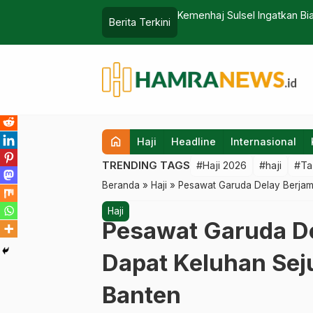
sanaan Haji 2026
Kemenhaj Sulsel Ingatkan Bi
Berita Terkini
home
Haji
Headline
Internasional
TRENDING TAGS
#Haji 2026
#haji
#Ta
Beranda
»
Haji
»
Pesawat Garuda Delay Berjam
Haji
Pesawat Garuda De
Dapat Keluhan Sej
Banten