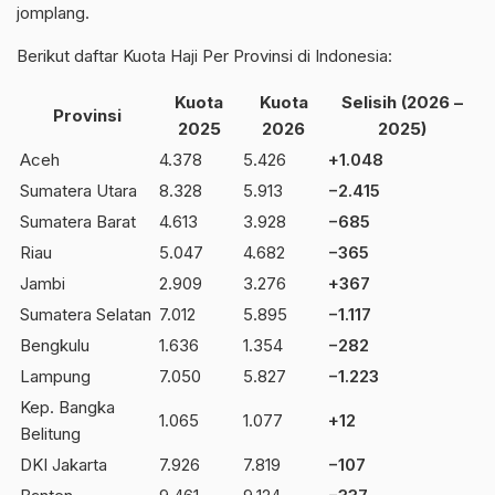
jomplang.
Berikut daftar Kuota Haji Per Provinsi di Indonesia:
Kuota
Kuota
Selisih (2026 –
Provinsi
2025
2026
2025)
Aceh
4.378
5.426
+1.048
Sumatera Utara
8.328
5.913
−2.415
Sumatera Barat
4.613
3.928
−685
Riau
5.047
4.682
−365
Jambi
2.909
3.276
+367
Sumatera Selatan
7.012
5.895
−1.117
Bengkulu
1.636
1.354
−282
Lampung
7.050
5.827
−1.223
Kep. Bangka
1.065
1.077
+12
Belitung
DKI Jakarta
7.926
7.819
−107