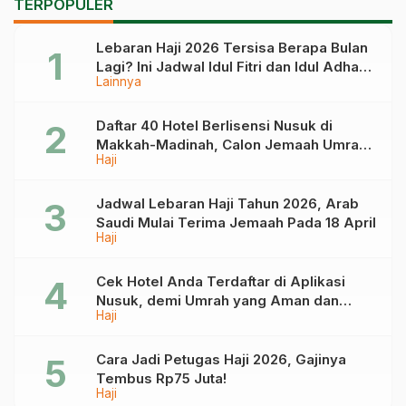
TERPOPULER
DPR Minta Antisipasi
Cepat
Lebaran Haji 2026 Tersisa Berapa Bulan
Lagi? Ini Jadwal Idul Fitri dan Idul Adha
Lainnya
Tahun Depan
Daftar 40 Hotel Berlisensi Nusuk di
Makkah-Madinah, Calon Jemaah Umrah
Haji
Cek di Sini
Jadwal Lebaran Haji Tahun 2026, Arab
Saudi Mulai Terima Jemaah Pada 18 April
Haji
Cek Hotel Anda Terdaftar di Aplikasi
Nusuk, demi Umrah yang Aman dan
Haji
Tidak Dimanipulasi
Cara Jadi Petugas Haji 2026, Gajinya
Tembus Rp75 Juta!
Haji