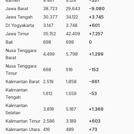
Banten
9.461
9.124
−337
Jawa Barat
38.723
29.643
−9.080
Jawa Tengah
30.377
34.122
+3.745
DI Yogyakarta
3.147
3.748
+601
Jawa Timur
35.152
42.409
+7.257
Bali
698
698
0
Nusa Tenggara
4.499
5.798
+1.299
Barat
Nusa Tenggara
668
516
−152
Timur
Kalimantan Barat
2.519
1.858
−661
Kalimantan
1.612
1.559
−53
Tengah
Kalimantan
3.818
5.187
+1.369
Selatan
Kalimantan Timur
2.586
3.189
+603
Kalimantan Utara
416
489
+73