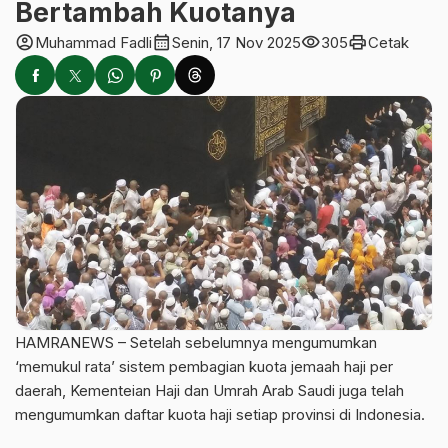
Bertambah Kuotanya
account_circle
calendar_month
visibility
print
Muhammad Fadli
Senin, 17 Nov 2025
305
Cetak
HAMRANEWS – Setelah sebelumnya mengumumkan
‘memukul rata’ sistem pembagian kuota jemaah haji per
daerah, Kementeian Haji dan Umrah Arab Saudi juga telah
mengumumkan daftar kuota haji setiap provinsi di Indonesia.