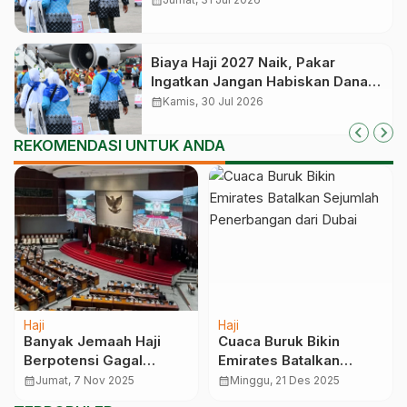
Biaya Haji 2027 Naik, Pakar
Ingatkan Jangan Habiskan Dana
Manfaat Jutaan Calon Jemaah
calendar_month
Kamis, 30 Jul 2026
yang Masih Antre
REKOMENDASI UNTUK ANDA
Haji
Haji
Banyak Jemaah Haji
Cuaca Buruk Bikin
Berpotensi Gagal
Emirates Batalkan
Berangkat karena
Sejumlah Penerbangan
calendar_month
Jumat, 7 Nov 2025
calendar_month
Minggu, 21 Des 2025
Masalah Kesehatan,
dari Dubai