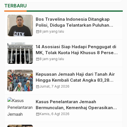
TERBARU
Bos Travelina Indonesia Ditangkap
Polisi, Diduga Telantarkan Puluhan
Jemaah Umrah Asal Sultra
calendar_month
8 jam yang lalu
14 Asosiasi Siap Hadapi Penggugat di
MK, Tolak Kuota Haji Khusus 8 Persen
Dihapus
calendar_month
8 jam yang lalu
Kepuasan Jemaah Haji dari Tanah Air
Hingga Kembali Catat Angka 83,28
Persen
calendar_month
Jumat, 7 Agt 2026
Kasus Penelantaran Jemaah
Bermunculan, Kemenhaj Operasikan
Posko Pengawasan di Bandara
calendar_month
Kamis, 6 Agt 2026