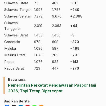
Sulawesi Utara
713
402
−311
Sulawesi Tengah
1.993
1.753
−240
Sulawesi Selatan
7.272
9.670
+2.398
Sulawesi
2.019
2.063
+44
Tenggara
Sulawesi Barat
1.453
1.450
−3
Gorontalo
978
608
−370
Maluku
1.086
587
−499
Maluku Utara
1.076
785
−291
Papua
1.076
933
−143
Papua Barat
723
447
−276
Baca juga:
Pemerintah Perketat Pengawasan Paspor Haji
2026, Tapi Tetap Dipercepat
Bagikan Berita: