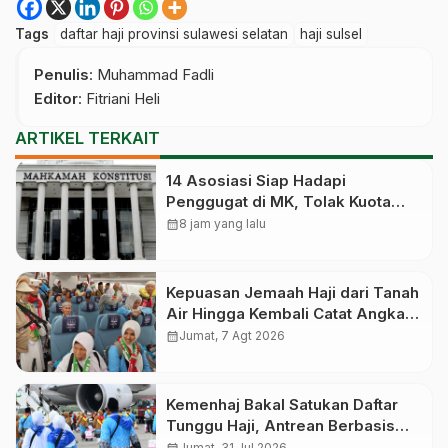
Tags
daftar haji provinsi sulawesi selatan
haji sulsel
Penulis
: Muhammad Fadli
Editor
: Fitriani Heli
ARTIKEL TERKAIT
14 Asosiasi Siap Hadapi
Penggugat di MK, Tolak Kuota
Haji Khusus 8 Persen Dihapus
calendar_month
8 jam yang lalu
Kepuasan Jemaah Haji dari Tanah
Air Hingga Kembali Catat Angka
83,28 Persen
calendar_month
Jumat, 7 Agt 2026
Kemenhaj Bakal Satukan Daftar
Tunggu Haji, Antrean Berbasis
Nasional dan Bukan Lagi Provinsi
calendar_month
Jumat, 31 Jul 2026