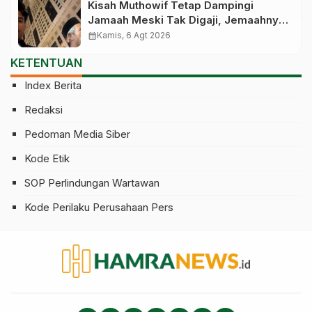
Kisah Muthowif Tetap Dampingi
Jamaah Meski Tak Digaji, Jemaahnya
Korban Penelantaran Pihak Travel
calendar_month
Kamis, 6 Agt 2026
KETENTUAN
Index Berita
Redaksi
Pedoman Media Siber
Kode Etik
SOP Perlindungan Wartawan
Kode Perilaku Perusahaan Pers