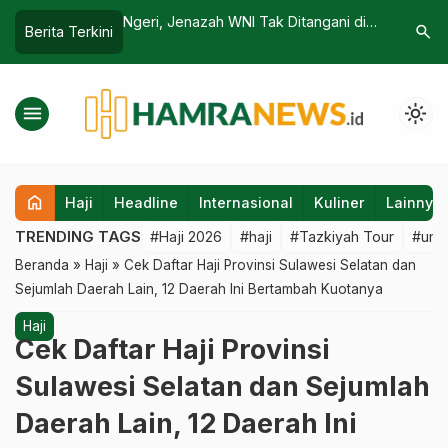
WNI Tak Ditangani di
Dorong Jemaah Haji Indonesia Belanja
Arab
search
Berita Terkini
 Hari saat Umrah Jalur
Pakai QRIS, BI Diskusi dengan Otoritas
Asin
Saudi
menu
light_mode
home
Haji
Headline
Internasional
Kuliner
Lainnya
TRENDING TAGS
#Haji 2026
#haji
#Tazkiyah Tour
#umr
Beranda
»
Haji
»
Cek Daftar Haji Provinsi Sulawesi Selatan dan
Sejumlah Daerah Lain, 12 Daerah Ini Bertambah Kuotanya
Haji
Cek Daftar Haji Provinsi
Sulawesi Selatan dan Sejumlah
Daerah Lain, 12 Daerah Ini