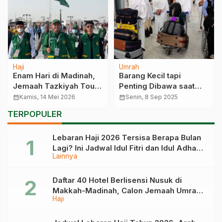
Haji
Umrah
Enam Hari di Madinah,
Barang Kecil tapi
Jemaah Tazkiyah Tour
Penting Dibawa saat
Perbanyak Ibadah di
Umrah, Jangan Sampai
calendar_month
Kamis, 14 Mei 2026
calendar_month
Senin, 8 Sep 2025
Tempat Suci dan
Ketinggalan
TERPOPULER
Teladani Istiqamah
Rasulullah
Lebaran Haji 2026 Tersisa Berapa Bulan
Lagi? Ini Jadwal Idul Fitri dan Idul Adha
Lainnya
Tahun Depan
Daftar 40 Hotel Berlisensi Nusuk di
Makkah-Madinah, Calon Jemaah Umrah
Haji
Cek di Sini