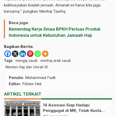
kekhusyukan ibadah jemaah. Amanah ini harus kita jaga
bersama,” pungkas Menhaj Tawfiq.
Baca juga:
Kemendag Kerja Smaa BPKH Perluas Produk
Indonesia untuk Kebutuhan Jamaah Haji
Bagikan Berita:
Tags
mengaj saudi
menhaj arab saudi
Menteri Haji dan Umrah RI
Penulis
: Muhammad Fadli
Editor
: Fitriani Heli
ARTIKEL TERKAIT
14 Asosiasi Siap Hadapi
Penggugat di MK, Tolak Kuota
Haji Khusus 8 Persen Dihapus