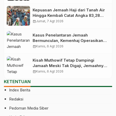
Kepuasan Jemaah Haji dari Tanah Air
Hingga Kembali Catat Angka 83,28
Persen
calendar_month
Jumat, 7 Agt 2026
Kasus Penelantaran Jemaah
Bermunculan, Kemenhaj Operasikan
Posko Pengawasan di Bandara
calendar_month
Kamis, 6 Agt 2026
Kisah Muthowif Tetap Dampingi
Jamaah Meski Tak Digaji, Jemaahnya
Korban Penelantaran Pihak Travel
calendar_month
Kamis, 6 Agt 2026
KETENTUAN
Index Berita
Redaksi
Pedoman Media Siber