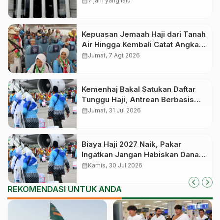
calendar_month
7 jam yang lalu
Kepuasan Jemaah Haji dari Tanah
Air Hingga Kembali Catat Angka
83,28 Persen
calendar_month
Jumat, 7 Agt 2026
Kemenhaj Bakal Satukan Daftar
Tunggu Haji, Antrean Berbasis
Nasional dan Bukan Lagi Provinsi
calendar_month
Jumat, 31 Jul 2026
Biaya Haji 2027 Naik, Pakar
Ingatkan Jangan Habiskan Dana
Manfaat Jutaan Calon Jemaah
calendar_month
Kamis, 30 Jul 2026
yang Masih Antre
REKOMENDASI UNTUK ANDA