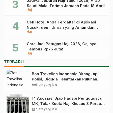
Jadwal Lebaran Haji Tahun 2026, Arab
Saudi Mulai Terima Jemaah Pada 18 April
Haji
Cek Hotel Anda Terdaftar di Aplikasi
Nusuk, demi Umrah yang Aman dan
Haji
Tidak Dimanipulasi
Cara Jadi Petugas Haji 2026, Gajinya
Tembus Rp75 Juta!
Haji
TERBARU
Bos Travelina Indonesia Ditangkap
Polisi, Diduga Telantarkan Puluhan
Jemaah Umrah Asal Sultra
calendar_month
6 jam yang lalu
14 Asosiasi Siap Hadapi Penggugat di
MK, Tolak Kuota Haji Khusus 8 Persen
Dihapus
calendar_month
7 jam yang lalu