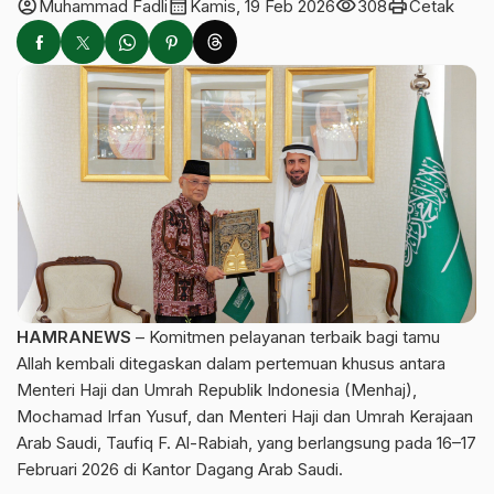
account_circle
calendar_month
visibility
print
Muhammad Fadli
Kamis, 19 Feb 2026
308
Cetak
HAMRANEWS
– Komitmen pelayanan terbaik bagi tamu
Allah kembali ditegaskan dalam pertemuan khusus antara
Menteri Haji dan Umrah Republik Indonesia (Menhaj),
Mochamad Irfan Yusuf, dan Menteri Haji dan Umrah Kerajaan
Arab Saudi, Taufiq F. Al-Rabiah, yang berlangsung pada 16–17
Februari 2026 di Kantor Dagang Arab Saudi.