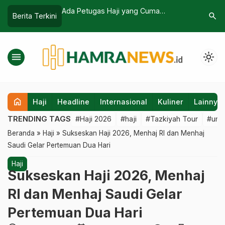
ji yang Cuma
200-an Pegawai Kemenag dan 50
Biay
search
Berita Terkini
aji dan DPR Desak
Orang Pegawai Kemenkes Gabung di
Sebe
Pelaksanaan Haji 2025
Kementerian Haji-Umrah
Kese
menu
light_mode
home
Haji
Headline
Internasional
Kuliner
Lainnya
TRENDING TAGS
#Haji 2026
#haji
#Tazkiyah Tour
#umr
Beranda
»
Haji
»
Sukseskan Haji 2026, Menhaj RI dan Menhaj
Saudi Gelar Pertemuan Dua Hari
Haji
Sukseskan Haji 2026, Menhaj
RI dan Menhaj Saudi Gelar
Pertemuan Dua Hari