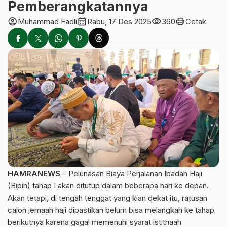
Pemberangkatannya
account_circle
calendar_month
visibility
print
Muhammad Fadli
Rabu, 17 Des 2025
360
Cetak
HAMRANEWS
– Pelunasan Biaya Perjalanan Ibadah Haji
(Bipih) tahap I akan ditutup dalam beberapa hari ke depan.
Akan tetapi, di tengah tenggat yang kian dekat itu, ratusan
calon jemaah haji dipastikan belum bisa melangkah ke tahap
berikutnya karena gagal memenuhi syarat istithaah