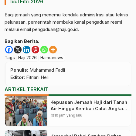
Idul Fitri 2026
Bagi jemaah yang menemui kendala administrasi atau teknis
pelunasan, pemerintah membuka kanal pengaduan resmi
melalui email pengaduan@haji.go.id.
Bagikan Berita:
Tags
Haji 2026
Hamranews
Penulis
: Muhammad Fadli
Editor
: Fitriani Heli
ARTIKEL TERKAIT
Kepuasan Jemaah Haji dari Tanah
Air Hingga Kembali Catat Angka
83,28 Persen
calendar_month
10 jam yang lalu