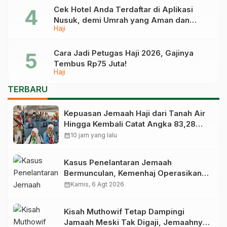
Cek Hotel Anda Terdaftar di Aplikasi
Nusuk, demi Umrah yang Aman dan
Haji
Tidak Dimanipulasi
Cara Jadi Petugas Haji 2026, Gajinya
Tembus Rp75 Juta!
Haji
TERBARU
Kepuasan Jemaah Haji dari Tanah Air
Hingga Kembali Catat Angka 83,28
Persen
calendar_month
10 jam yang lalu
Kasus Penelantaran Jemaah
Bermunculan, Kemenhaj Operasikan
Posko Pengawasan di Bandara
calendar_month
Kamis, 6 Agt 2026
Kisah Muthowif Tetap Dampingi
Jamaah Meski Tak Digaji, Jemaahnya