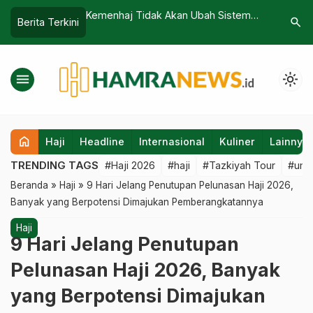
 Peringatan
Kemenhaj Tidak Akan Ubah Sistem
80,43 Pe
search
Berita Terkini
RS-CoV untuk
Antrean Haji 2026 Meski Banyak
Punya Pe
Ada Apa?
Diprotes
Berat Pe
Depan
menu
light_mode
home
Haji
Headline
Internasional
Kuliner
Lainnya
TRENDING TAGS
#Haji 2026
#haji
#Tazkiyah Tour
#umr
Beranda
»
Haji
»
9 Hari Jelang Penutupan Pelunasan Haji 2026,
Banyak yang Berpotensi Dimajukan Pemberangkatannya
Haji
9 Hari Jelang Penutupan
Pelunasan Haji 2026, Banyak
yang Berpotensi Dimajukan