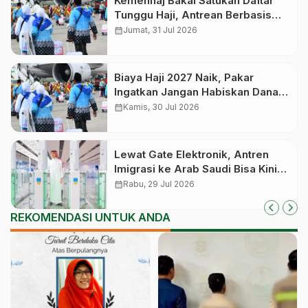
Kemenhaj Bakal Satukan Daftar
Tunggu Haji, Antrean Berbasis
Nasional dan Bukan Lagi Provinsi
calendar_month
Jumat, 31 Jul 2026
Biaya Haji 2027 Naik, Pakar
Ingatkan Jangan Habiskan Dana
Manfaat Jutaan Calon Jemaah
calendar_month
Kamis, 30 Jul 2026
yang Masih Antre
Lewat Gate Elektronik, Antren
Imigrasi ke Arab Saudi Bisa Kini
Cepat
calendar_month
Rabu, 29 Jul 2026
REKOMENDASI UNTUK ANDA