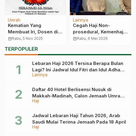
Umrah
Lainnya
Kematian Yang
Cegah Haji Non-
Membuat Iri, Dosen di
prosedural, Kemenhaj
Makassar Wafat di
Sebut Sudah 10 WNI
calendar_month
Rabu, 5 Nov 2025
calendar_month
Rabu, 6 Mei 2026
Pesawat Saat Pulang
Ditangkap di Saudi
TERPOPULER
Umrah
Lebaran Haji 2026 Tersisa Berapa Bulan
Lagi? Ini Jadwal Idul Fitri dan Idul Adha
Lainnya
Tahun Depan
Daftar 40 Hotel Berlisensi Nusuk di
Makkah-Madinah, Calon Jemaah Umrah
Haji
Cek di Sini
Jadwal Lebaran Haji Tahun 2026, Arab
Saudi Mulai Terima Jemaah Pada 18 April
Haji