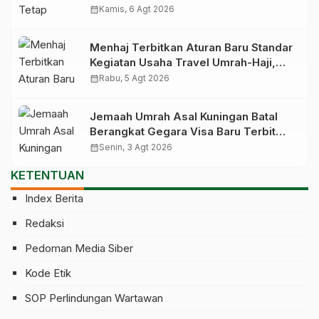
Korban Penelantaran Pihak Travel
calendar_month
Kamis, 6 Agt 2026
Menhaj Terbitkan Aturan Baru Standar
Kegiatan Usaha Travel Umrah-Haji,
Siap-siap Disanksi Jika Melanggar
calendar_month
Rabu, 5 Agt 2026
Jemaah Umrah Asal Kuningan Batal
Berangkat Gegara Visa Baru Terbit
Saat Pesawat Lepas Landas
calendar_month
Senin, 3 Agt 2026
KETENTUAN
Index Berita
Redaksi
Pedoman Media Siber
Kode Etik
SOP Perlindungan Wartawan