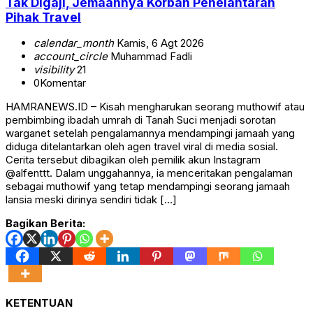
Tak Digaji, Jemaahnya Korban Penelantaran
Pihak Travel
calendar_month
Kamis, 6 Agt 2026
account_circle
Muhammad Fadli
visibility
21
0
Komentar
HAMRANEWS.ID – Kisah mengharukan seorang muthowif atau
pembimbing ibadah umrah di Tanah Suci menjadi sorotan
warganet setelah pengalamannya mendampingi jamaah yang
diduga ditelantarkan oleh agen travel viral di media sosial.
Cerita tersebut dibagikan oleh pemilik akun Instagram
@alfenttt. Dalam unggahannya, ia menceritakan pengalaman
sebagai muthowif yang tetap mendampingi seorang jamaah
lansia meski dirinya sendiri tidak […]
Bagikan Berita:
KETENTUAN