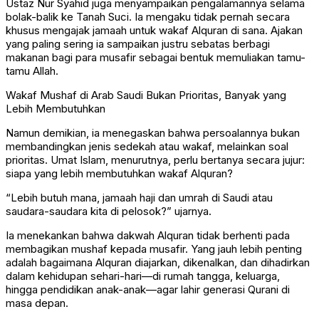
Ustaz Nur Syahid juga menyampaikan pengalamannya selama
bolak-balik ke Tanah Suci. Ia mengaku tidak pernah secara
khusus mengajak jamaah untuk wakaf Alquran di sana. Ajakan
yang paling sering ia sampaikan justru sebatas berbagi
makanan bagi para musafir sebagai bentuk memuliakan tamu-
tamu Allah.
Wakaf Mushaf di Arab Saudi Bukan Prioritas, Banyak yang
Lebih Membutuhkan
Namun demikian, ia menegaskan bahwa persoalannya bukan
membandingkan jenis sedekah atau wakaf, melainkan soal
prioritas. Umat Islam, menurutnya, perlu bertanya secara jujur:
siapa yang lebih membutuhkan wakaf Alquran?
“Lebih butuh mana, jamaah haji dan umrah di Saudi atau
saudara-saudara kita di pelosok?” ujarnya.
Ia menekankan bahwa dakwah Alquran tidak berhenti pada
membagikan mushaf kepada musafir. Yang jauh lebih penting
adalah bagaimana Alquran diajarkan, dikenalkan, dan dihadirkan
dalam kehidupan sehari-hari—di rumah tangga, keluarga,
hingga pendidikan anak-anak—agar lahir generasi Qurani di
masa depan.