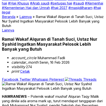
haji
#Haji Khusus
#Arab saudi
#petugas haji
#saudi
#Kemenhaj
#Kementerian Haji dan Umrah
#haji 2027
#masjidilharam
#haji
ilegal
Beranda
»
Lainnya
»
Ramai Wakaf Alquran di Tanah Suci, Ustaz
Nur Syahid Ingatkan Masyarakat Pelosok Lebih Banyak yang
Butuh
Lainnya
Ramai Wakaf Alquran di Tanah Suci, Ustaz Nur
Syahid Ingatkan Masyarakat Pelosok Lebih
Banyak yang Butuh
account_circle
Muhammad Fadli
calendar_month
Senin, 16 Feb 2026
visibility
274
print
Cetak
Facebook
Twitter
Whatsapp
Pinterest
Threads
HAMRANEWS
– Polemik wakaf mushaf Alquran Taqy Malik
yang dinilai ada aroma mark up, turut mendapat tanggapan dari
Andi Muhammad Nur Syahid, pendiri Sekolah dan Pesantren