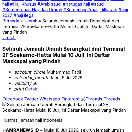
haji
#Haji Khusus
#Arab saudi
#petugas haji
#saudi
#Kementerian Haji dan Umrah
#Kemenhaj
#masjidilharam
#haji
2027
#haji ilegal
Beranda
»
Umrah
»
Seluruh Jemaah Umrah Berangkat dari
Terminal 2F Soekarno-Hatta Mulai 10 Juli, Ini Daftar Maskapai
yang Pindah
Umrah
Seluruh Jemaah Umrah Berangkat dari Terminal
2F Soekarno-Hatta Mulai 10 Juli, Ini Daftar
Maskapai yang Pindah
account_circle
Muhammad Fadli
calendar_month
Rabu, 8 Jul 2026
visibility
56
print
Cetak
Facebook
Twitter
Whatsapp
Pinterest
Threads
Illustrasi jemaah haji Indonesia
HAMRANEWS.ID
– Mulai 10 Juli 2026, seluruh jemaah umrah