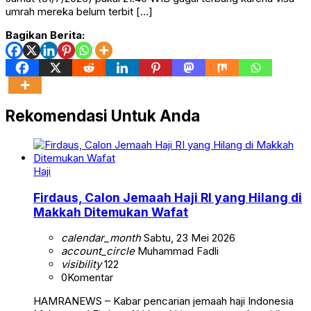
umrah mereka belum terbit […]
Bagikan Berita:
Rekomendasi Untuk Anda
Haji
Firdaus, Calon Jemaah Haji RI yang Hilang di
Makkah Ditemukan Wafat
calendar_month
Sabtu, 23 Mei 2026
account_circle
Muhammad Fadli
visibility
122
0
Komentar
HAMRANEWS – Kabar pencarian jemaah haji Indonesia