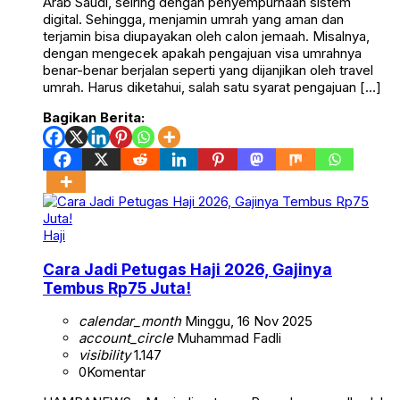
Arab Saudi, seiring dengan penyempurnaan sistem
digital. Sehingga, menjamin umrah yang aman dan
terjamin bisa diupayakan oleh calon jemaah. Misalnya,
dengan mengecek apakah pengajuan visa umrahnya
benar-benar berjalan seperti yang dijanjikan oleh travel
umrah. Harus diketahui, salah satu syarat pengajuan […]
Bagikan Berita:
Haji
Cara Jadi Petugas Haji 2026, Gajinya
Tembus Rp75 Juta!
calendar_month
Minggu, 16 Nov 2025
account_circle
Muhammad Fadli
visibility
1.147
0
Komentar