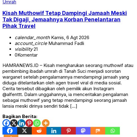
Umrah
Kisah Muthowif Tetap Dampingi Jamaah Meski
Tak Digaji, Jemaahnya Korban Penelantaran
Pihak Travel
calendar_month
Kamis, 6 Agt 2026
account_circle
Muhammad Fadli
visibility
21
0
Komentar
HAMRANEWS.ID – Kisah mengharukan seorang muthowif atau
pembimbing ibadah umrah di Tanah Suci menjadi sorotan
warganet setelah pengalamannya mendampingi jamaah yang
diduga ditelantarkan oleh agen travel viral di media sosial.
Cerita tersebut dibagikan oleh pemilik akun Instagram
@alfenttt. Dalam unggahannya, ia menceritakan pengalaman
sebagai muthowif yang tetap mendampingi seorang jamaah
lansia meski dirinya sendiri tidak […]
Bagikan Berita: