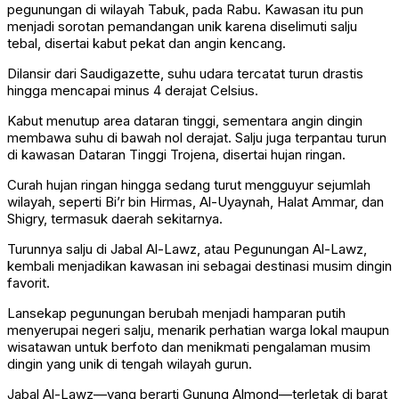
pegunungan di wilayah Tabuk, pada Rabu. Kawasan itu pun
menjadi sorotan pemandangan unik karena diselimuti salju
tebal, disertai kabut pekat dan angin kencang.
Dilansir dari Saudigazette, suhu udara tercatat turun drastis
hingga mencapai minus 4 derajat Celsius.
Kabut menutup area dataran tinggi, sementara angin dingin
membawa suhu di bawah nol derajat. Salju juga terpantau turun
di kawasan Dataran Tinggi Trojena, disertai hujan ringan.
Curah hujan ringan hingga sedang turut mengguyur sejumlah
wilayah, seperti Bi’r bin Hirmas, Al-Uyaynah, Halat Ammar, dan
Shigry, termasuk daerah sekitarnya.
Turunnya salju di Jabal Al-Lawz, atau Pegunungan Al-Lawz,
kembali menjadikan kawasan ini sebagai destinasi musim dingin
favorit.
Lansekap pegunungan berubah menjadi hamparan putih
menyerupai negeri salju, menarik perhatian warga lokal maupun
wisatawan untuk berfoto dan menikmati pengalaman musim
dingin yang unik di tengah wilayah gurun.
Jabal Al-Lawz—yang berarti Gunung Almond—terletak di barat