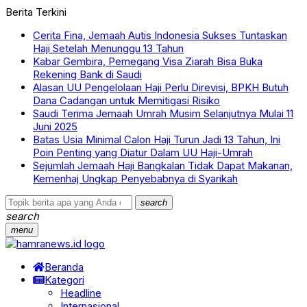
Berita Terkini
Cerita Fina, Jemaah Autis Indonesia Sukses Tuntaskan
Haji Setelah Menunggu 13 Tahun
Kabar Gembira, Pemegang Visa Ziarah Bisa Buka
Rekening Bank di Saudi
Alasan UU Pengelolaan Haji Perlu Direvisi, BPKH Butuh
Dana Cadangan untuk Memitigasi Risiko
Saudi Terima Jemaah Umrah Musim Selanjutnya Mulai 11
Juni 2025
Batas Usia Minimal Calon Haji Turun Jadi 13 Tahun, Ini
Poin Penting yang Diatur Dalam UU Haji-Umrah
Sejumlah Jemaah Haji Bangkalan Tidak Dapat Makanan,
Kemenhaj Ungkap Penyebabnya di Syarikah
search
search
menu
Beranda
Kategori
Headline
Internasional