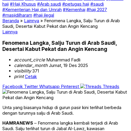
haji
#Haji Khusus
#Arab saudi
#petugas haji
#saudi
#Kementerian Haji dan Umrah
#Kemenhaj
#haji 2027
#masjidilharam
#haji ilegal
Beranda
»
Lainnya
»
Fenomena Langka, Salju Turun di Arab
Saudi, Desertai Kabut Pekat dan Angin Kencang
Lainnya
Fenomena Langka, Salju Turun di Arab Saudi,
Desertai Kabut Pekat dan Angin Kencang
account_circle
Muhammad Fadli
calendar_month
Jumat, 19 Des 2025
visibility
371
print
Cetak
Facebook
Twitter
Whatsapp
Pinterest
Threads
Unta yang biasanya hidup di gurun pasir kini terlihat berbeda
dengan turunnya salju di Arab Saudi.
HAMRANEWS
– Fenomena langka kembali terjadi di Arab
Saudi. Salju terlihat turun di Jabal Al-Lawz, kawasan