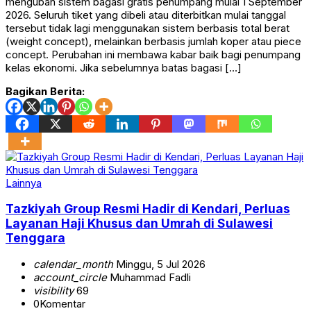
mengubah sistem bagasi gratis penumpang mulai 1 September
2026. Seluruh tiket yang dibeli atau diterbitkan mulai tanggal
tersebut tidak lagi menggunakan sistem berbasis total berat
(weight concept), melainkan berbasis jumlah koper atau piece
concept. Perubahan ini membawa kabar baik bagi penumpang
kelas ekonomi. Jika sebelumnya batas bagasi […]
Bagikan Berita:
Lainnya
Tazkiyah Group Resmi Hadir di Kendari, Perluas
Layanan Haji Khusus dan Umrah di Sulawesi
Tenggara
calendar_month
Minggu, 5 Jul 2026
account_circle
Muhammad Fadli
visibility
69
0
Komentar