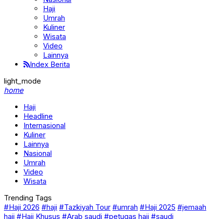
Haji
Umrah
Kuliner
Wisata
Video
Lainnya
Index Berita
light_mode
home
Haji
Headline
Internasional
Kuliner
Lainnya
Nasional
Umrah
Video
Wisata
Trending Tags
#Haji 2026
#haji
#Tazkiyah Tour
#umrah
#Haji 2025
#jemaah
haji
#Haji Khusus
#Arab saudi
#petugas haji
#saudi