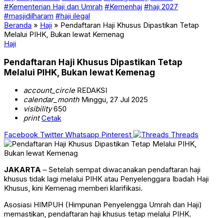
#Kementerian Haji dan Umrah
#Kemenhaj
#haji 2027
#masjidilharam
#haji ilegal
Beranda
»
Haji
»
Pendaftaran Haji Khusus Dipastikan Tetap
Melalui PIHK, Bukan lewat Kemenag
Haji
Pendaftaran Haji Khusus Dipastikan Tetap
Melalui PIHK, Bukan lewat Kemenag
account_circle
REDAKSI
calendar_month
Minggu, 27 Jul 2025
visibility
650
print
Cetak
Facebook
Twitter
Whatsapp
Pinterest
Threads
JAKARTA
– Setelah sempat diwacanakan pendaftaran haji
khusus tidak lagi melalui PIHK atau Penyelenggara Ibadah Haji
Khusus, kini Kemenag memberi klarifikasi.
Asosiasi HIMPUH (Himpunan Penyelengga Umrah dan Haji)
memastikan, pendaftaran haji khusus tetap melalui PIHK.