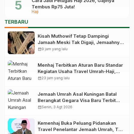
Cara Jadi Petugas Haji 2026, Gajinya
Tembus Rp75 Juta!
Haji
TERBARU
Kisah Muthowif Tetap Dampingi
Jamaah Meski Tak Digaji, Jemaahnya
Korban Penelantaran Pihak Travel
calendar_month
9 jam yang lalu
Menhaj Terbitkan Aturan Baru Standar
Kegiatan Usaha Travel Umrah-Haji,
Siap-siap Disanksi Jika Melanggar
calendar_month
23 jam yang lalu
Jemaah Umrah Asal Kuningan Batal
Berangkat Gegara Visa Baru Terbit
Saat Pesawat Lepas Landas
calendar_month
Senin, 3 Agt 2026
Kemenhaj Buka Peluang Pidanakan
Travel Penelantar Jemaah Umrah, Tak