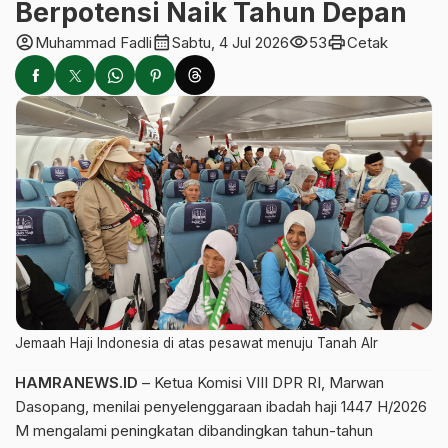
Berpotensi Naik Tahun Depan
account_circle
calendar_month
visibility
print
Muhammad Fadli
Sabtu, 4 Jul 2026
53
Cetak
Jemaah Haji Indonesia di atas pesawat menuju Tanah AIr
HAMRANEWS.ID
– Ketua Komisi VIII DPR RI, Marwan
Dasopang, menilai penyelenggaraan ibadah haji 1447 H/2026
M mengalami peningkatan dibandingkan tahun-tahun