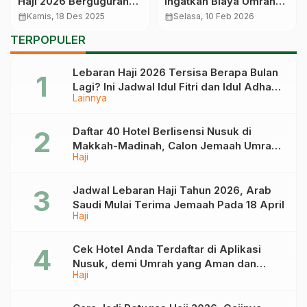
Haji 2026 Berguguran
Ingatkan Biaya Umrah
karena Tak Penuhi
yang Disepakati Rp27,5
calendar_month
Kamis, 18 Des 2025
calendar_month
Selasa, 10 Feb 2026
Syarat Isthitaah
Juta
TERPOPULER
Lebaran Haji 2026 Tersisa Berapa Bulan
Lagi? Ini Jadwal Idul Fitri dan Idul Adha
Lainnya
Tahun Depan
Daftar 40 Hotel Berlisensi Nusuk di
Makkah-Madinah, Calon Jemaah Umrah
Haji
Cek di Sini
Jadwal Lebaran Haji Tahun 2026, Arab
Saudi Mulai Terima Jemaah Pada 18 April
Haji
Cek Hotel Anda Terdaftar di Aplikasi
Nusuk, demi Umrah yang Aman dan
Haji
Tidak Dimanipulasi