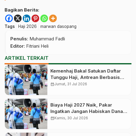
Bagikan Berita:
Tags
Haji 2026
marwan dasopang
Penulis
: Muhammad Fadli
Editor
: Fitriani Heli
ARTIKEL TERKAIT
Kemenhaj Bakal Satukan Daftar
Tunggu Haji, Antrean Berbasis
Nasional dan Bukan Lagi Provinsi
calendar_month
Jumat, 31 Jul 2026
Biaya Haji 2027 Naik, Pakar
Ingatkan Jangan Habiskan Dana
Manfaat Jutaan Calon Jemaah
calendar_month
Kamis, 30 Jul 2026
yang Masih Antre