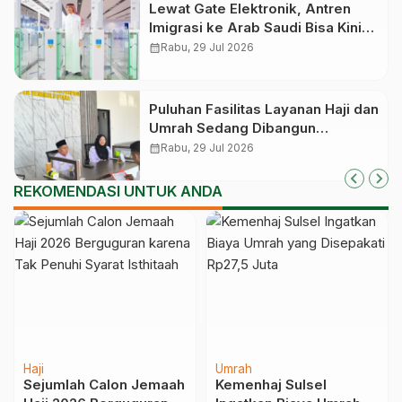
Lewat Gate Elektronik, Antren
Imigrasi ke Arab Saudi Bisa Kini
Cepat
calendar_month
Rabu, 29 Jul 2026
Puluhan Fasilitas Layanan Haji dan
Umrah Sedang Dibangun
Kemenhaj, Ada yang Sudah Fase
calendar_month
Rabu, 29 Jul 2026
Konstruksi
REKOMENDASI UNTUK ANDA
Haji
Umrah
Sejumlah Calon Jemaah
Kemenhaj Sulsel