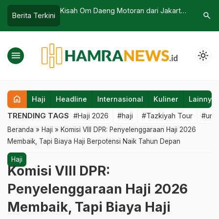
g Motoran dari Jakarta
Arab Saudi Majukan Timeline,
Pen
search
Berita Terkini
, Tiba di Tanah Haram
Persiapan Haji 2027 Resmi Dikebut
Tet
n Perjalanan
Sejak Akhir Juni
Ke
menu
light_mode
home
Haji
Headline
Internasional
Kuliner
Lainnya
TRENDING TAGS
#Haji 2026
#haji
#Tazkiyah Tour
#umr
Beranda
»
Haji
»
Komisi VIII DPR: Penyelenggaraan Haji 2026
Membaik, Tapi Biaya Haji Berpotensi Naik Tahun Depan
Haji
Komisi VIII DPR:
Penyelenggaraan Haji 2026
Membaik, Tapi Biaya Haji