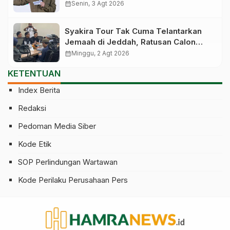
Cuma Dicabut Izinnya
calendar_month
Senin, 3 Agt 2026
Syakira Tour Tak Cuma Telantarkan
Jemaah di Jeddah, Ratusan Calon
Jemaah yang Sudah Setor Miliaran
calendar_month
Minggu, 2 Agt 2026
Juga Gagal Berangkat
KETENTUAN
Index Berita
Redaksi
Pedoman Media Siber
Kode Etik
SOP Perlindungan Wartawan
Kode Perilaku Perusahaan Pers