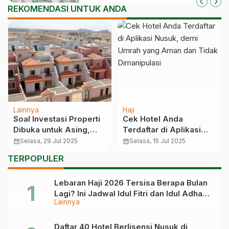
REKOMENDASI UNTUK ANDA
Lainnya
Haji
Soal Investasi Properti
Cek Hotel Anda
Dibuka untuk Asing,
Terdaftar di Aplikasi
Saudi Tegaskan Cuma
Nusuk, demi Umrah
calendar_month
Selasa, 29 Jul 2025
calendar_month
Selasa, 15 Jul 2025
Muslim yang Boleh di
yang Aman dan Tidak
TERPOPULER
Makkah-Madinah
Dimanipulasi
Lebaran Haji 2026 Tersisa Berapa Bulan
Lagi? Ini Jadwal Idul Fitri dan Idul Adha
Lainnya
Tahun Depan
Daftar 40 Hotel Berlisensi Nusuk di