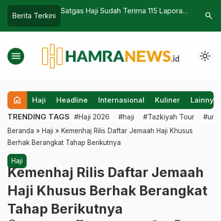
ri NU Dilantik
Satgas Haji Sudah Terima 115 Laporan
Ditjen K
search
Berita Terkini
i dan Umrah
dan 68 Kasus Selama Musim Haji
Kementer
2026
menu
light_mode
home
Haji
Headline
Internasional
Kuliner
Lainnya
TRENDING TAGS
#Haji 2026
#haji
#Tazkiyah Tour
#umr
Beranda
»
Haji
»
Kemenhaj Rilis Daftar Jemaah Haji Khusus
Berhak Berangkat Tahap Berikutnya
Haji
Kemenhaj Rilis Daftar Jemaah
Haji Khusus Berhak Berangkat
Tahap Berikutnya