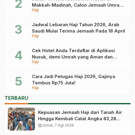
Makkah-Madinah, Calon Jemaah Umrah
Haji
Cek di Sini
Jadwal Lebaran Haji Tahun 2026, Arab
Saudi Mulai Terima Jemaah Pada 18 April
Haji
Cek Hotel Anda Terdaftar di Aplikasi
Nusuk, demi Umrah yang Aman dan
Haji
Tidak Dimanipulasi
Cara Jadi Petugas Haji 2026, Gajinya
Tembus Rp75 Juta!
Haji
TERBARU
Kepuasan Jemaah Haji dari Tanah Air
Hingga Kembali Catat Angka 83,28
Persen
calendar_month
Jumat, 7 Agt 2026