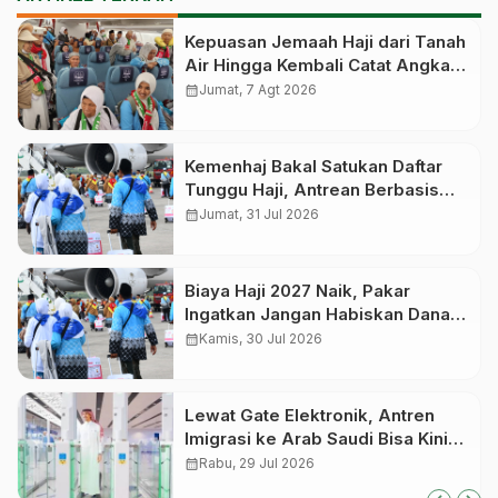
Kepuasan Jemaah Haji dari Tanah
Air Hingga Kembali Catat Angka
83,28 Persen
calendar_month
Jumat, 7 Agt 2026
Kemenhaj Bakal Satukan Daftar
Tunggu Haji, Antrean Berbasis
Nasional dan Bukan Lagi Provinsi
calendar_month
Jumat, 31 Jul 2026
Biaya Haji 2027 Naik, Pakar
Ingatkan Jangan Habiskan Dana
Manfaat Jutaan Calon Jemaah
calendar_month
Kamis, 30 Jul 2026
yang Masih Antre
Lewat Gate Elektronik, Antren
Imigrasi ke Arab Saudi Bisa Kini
Cepat
calendar_month
Rabu, 29 Jul 2026