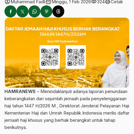
account_circle
calendar_month
visibility
print
Muhammad Fadli
Minggu, 1 Feb 2026
324
Cetak
HAMRANEWS
– Menindaklanjuti adanya laporan penundaan
keberangkatan dari sejumlah jemaah pada penyelenggaraan
haji tahun 1447 H/2026 M , Direktorat Jenderal Pelayanan Haji
Kementerian Haji dan Umrah Republik Indonesia merilis daftar
jemaah haji khusus yang berhak berangkat untuk tahap
berikutnya.