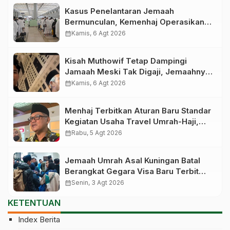
Kasus Penelantaran Jemaah
Bermunculan, Kemenhaj Operasikan
Posko Pengawasan di Bandara
calendar_month
Kamis, 6 Agt 2026
Kisah Muthowif Tetap Dampingi
Jamaah Meski Tak Digaji, Jemaahnya
Korban Penelantaran Pihak Travel
calendar_month
Kamis, 6 Agt 2026
Menhaj Terbitkan Aturan Baru Standar
Kegiatan Usaha Travel Umrah-Haji,
Siap-siap Disanksi Jika Melanggar
calendar_month
Rabu, 5 Agt 2026
Jemaah Umrah Asal Kuningan Batal
Berangkat Gegara Visa Baru Terbit
Saat Pesawat Lepas Landas
calendar_month
Senin, 3 Agt 2026
KETENTUAN
Index Berita