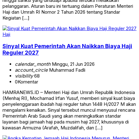
hingga sanksi yang dihadapi apabila terbukti melakukan
pelanggaran. Aturan baru ini tertuang dalam Peraturan Menteri
Haji dan Umrah RI Nomor 2 Tahun 2026 tentang Standar
Kegiatan […]
Haji
Sinyal Kuat Pemerintah Akan Naikkan Biaya Haji
Reguler 2027
calendar_month
Minggu, 21 Jun 2026
account_circle
Muhammad Fadli
visibility
68
0
Komentar
HAMRANEWS.ID – Menteri Haji dan Umrah Republik Indonesia
(Menhaj RI), Mochamad Irfan Yusuf, memberi sinyal kuat biaya
penyelenggaraan ibadah haji reguler tahun 1448 H/2027 M akan
mengalami kenaikan. Sinyal tersebut muncul menyusul rencana
Pemerintah Arab Saudi yang akan meningkatkan standar
layanan bagi jamaah haji pada musim haji 2027, khususnya di
kawasan Armuzna (Arafah, Muzdalifah, dan […]