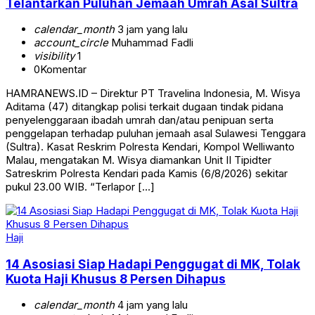
Telantarkan Puluhan Jemaah Umrah Asal Sultra
calendar_month
3 jam yang lalu
account_circle
Muhammad Fadli
visibility
1
0
Komentar
HAMRANEWS.ID – Direktur PT Travelina Indonesia, M. Wisya
Aditama (47) ditangkap polisi terkait dugaan tindak pidana
penyelenggaraan ibadah umrah dan/atau penipuan serta
penggelapan terhadap puluhan jemaah asal Sulawesi Tenggara
(Sultra). Kasat Reskrim Polresta Kendari, Kompol Welliwanto
Malau, mengatakan M. Wisya diamankan Unit II Tipidter
Satreskrim Polresta Kendari pada Kamis (6/8/2026) sekitar
pukul 23.00 WIB. “Terlapor […]
Haji
14 Asosiasi Siap Hadapi Penggugat di MK, Tolak
Kuota Haji Khusus 8 Persen Dihapus
calendar_month
4 jam yang lalu