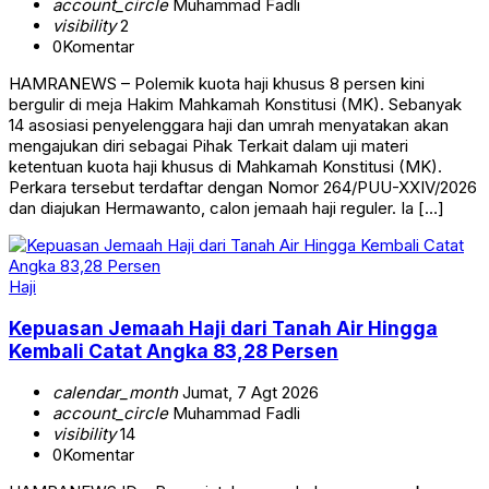
account_circle
Muhammad Fadli
visibility
2
0
Komentar
HAMRANEWS – Polemik kuota haji khusus 8 persen kini
bergulir di meja Hakim Mahkamah Konstitusi (MK). Sebanyak
14 asosiasi penyelenggara haji dan umrah menyatakan akan
mengajukan diri sebagai Pihak Terkait dalam uji materi
ketentuan kuota haji khusus di Mahkamah Konstitusi (MK).
Perkara tersebut terdaftar dengan Nomor 264/PUU-XXIV/2026
dan diajukan Hermawanto, calon jemaah haji reguler. Ia […]
Haji
Kepuasan Jemaah Haji dari Tanah Air Hingga
Kembali Catat Angka 83,28 Persen
calendar_month
Jumat, 7 Agt 2026
account_circle
Muhammad Fadli
visibility
14
0
Komentar