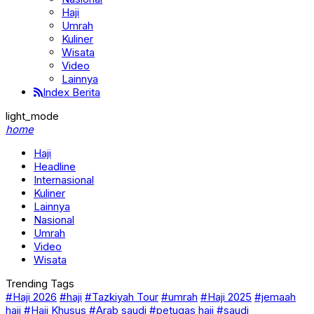
Haji
Umrah
Kuliner
Wisata
Video
Lainnya
Index Berita
light_mode
home
Haji
Headline
Internasional
Kuliner
Lainnya
Nasional
Umrah
Video
Wisata
Trending Tags
#Haji 2026
#haji
#Tazkiyah Tour
#umrah
#Haji 2025
#jemaah
haji
#Haji Khusus
#Arab saudi
#petugas haji
#saudi