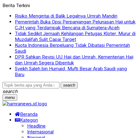
Berita Terkini
Risiko Mengintai di Balik Legalnya Umrah Mandiri
Pemerintah Buka Opsi Perpanjangan Pelunasan Haji untuk
CJH yang Terdampak Bencana di Sumatera-Aceh
Tidak Sedikit Jemaah Kehilangan Petugas Kloter, Murur di
Muzdalifah Sulit Capai Target
Kuota Indonesia Berpeluang Tidak Dibatasi Pemerintah
Saudi
DPR Sahkan Revisi UU Haji dan Umrah, Kementerian Haji
dan Umrah Segera Dibentuk
Syekh Saleh bin Humaid, Mufti Besar Arab Saudi yang
Baru
search
search
menu
Beranda
Kategori
Headline
Internasional
Nasional