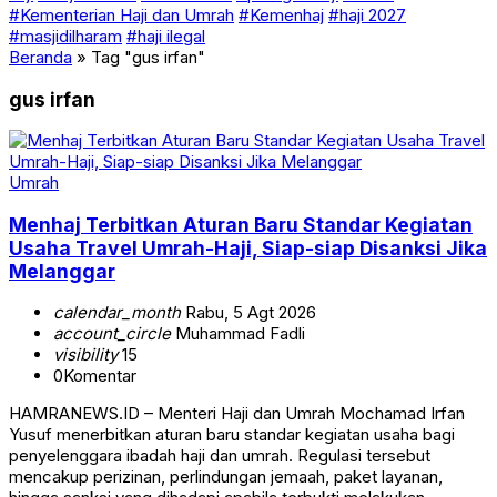
#Kementerian Haji dan Umrah
#Kemenhaj
#haji 2027
#masjidilharam
#haji ilegal
Beranda
»
Tag "gus irfan"
gus irfan
Umrah
Menhaj Terbitkan Aturan Baru Standar Kegiatan
Usaha Travel Umrah-Haji, Siap-siap Disanksi Jika
Melanggar
calendar_month
Rabu, 5 Agt 2026
account_circle
Muhammad Fadli
visibility
15
0
Komentar
HAMRANEWS.ID – Menteri Haji dan Umrah Mochamad Irfan
Yusuf menerbitkan aturan baru standar kegiatan usaha bagi
penyelenggara ibadah haji dan umrah. Regulasi tersebut
mencakup perizinan, perlindungan jemaah, paket layanan,