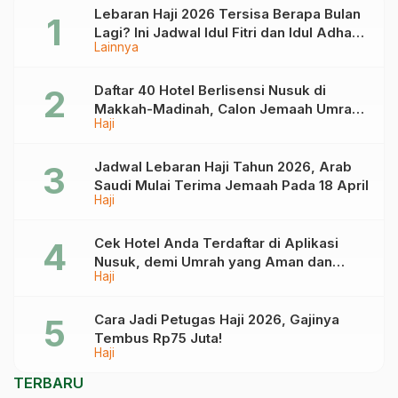
Lebaran Haji 2026 Tersisa Berapa Bulan
Lagi? Ini Jadwal Idul Fitri dan Idul Adha
Lainnya
Tahun Depan
Daftar 40 Hotel Berlisensi Nusuk di
Makkah-Madinah, Calon Jemaah Umrah
Haji
Cek di Sini
Jadwal Lebaran Haji Tahun 2026, Arab
Saudi Mulai Terima Jemaah Pada 18 April
Haji
Cek Hotel Anda Terdaftar di Aplikasi
Nusuk, demi Umrah yang Aman dan
Haji
Tidak Dimanipulasi
Cara Jadi Petugas Haji 2026, Gajinya
Tembus Rp75 Juta!
Haji
TERBARU