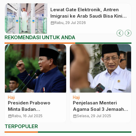
Lewat Gate Elektronik, Antren
Imigrasi ke Arab Saudi Bisa Kini
Cepat
calendar_month
Rabu, 29 Jul 2026
REKOMENDASI UNTUK ANDA
Haji
Haji
Presiden Prabowo
Penjelasan Menteri
Minta Badan
Agama Soal 3 Jemaah
Penyelenggara Haji
RI Masih Hilang karena
calendar_month
Rabu, 16 Jul 2025
calendar_month
Selasa, 29 Jul 2025
Berantas Kartel,
Demensia
TERPOPULER
Berangkat ke Tanah
Suci Tanpa Manipulasi