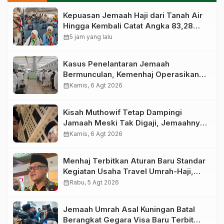
Kepuasan Jemaah Haji dari Tanah Air
Hingga Kembali Catat Angka 83,28
Persen
calendar_month
5 jam yang lalu
Kasus Penelantaran Jemaah
Bermunculan, Kemenhaj Operasikan
Posko Pengawasan di Bandara
calendar_month
Kamis, 6 Agt 2026
Kisah Muthowif Tetap Dampingi
Jamaah Meski Tak Digaji, Jemaahnya
Korban Penelantaran Pihak Travel
calendar_month
Kamis, 6 Agt 2026
Menhaj Terbitkan Aturan Baru Standar
Kegiatan Usaha Travel Umrah-Haji,
Siap-siap Disanksi Jika Melanggar
calendar_month
Rabu, 5 Agt 2026
Jemaah Umrah Asal Kuningan Batal
Berangkat Gegara Visa Baru Terbit