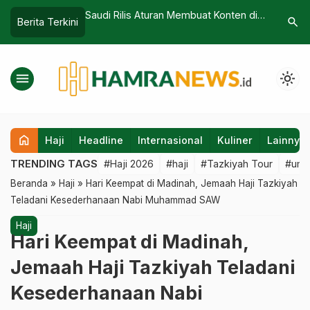
s Aturan Membuat Konten di
Arab Saudi Luncurkan Visa Umrah
search
Berita Terkini
nah Suci, Termasuk Tata
Multiple Entry, Jemaah Kini Bisa Bolak-
akaian
Balik Selama Setahun
menu
light_mode
home
Haji
Headline
Internasional
Kuliner
Lainnya
TRENDING TAGS
#Haji 2026
#haji
#Tazkiyah Tour
#umr
Beranda
»
Haji
»
Hari Keempat di Madinah, Jemaah Haji Tazkiyah
Teladani Kesederhanaan Nabi Muhammad SAW
Haji
Hari Keempat di Madinah,
Jemaah Haji Tazkiyah Teladani
Kesederhanaan Nabi