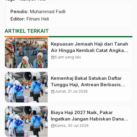
Penulis
: Muhammad Fadli
Editor
: Fitriani Heli
ARTIKEL TERKAIT
Kepuasan Jemaah Haji dari Tanah
Air Hingga Kembali Catat Angka
83,28 Persen
calendar_month
5 jam yang lalu
Kemenhaj Bakal Satukan Daftar
Tunggu Haji, Antrean Berbasis
Nasional dan Bukan Lagi Provinsi
calendar_month
Jumat, 31 Jul 2026
Biaya Haji 2027 Naik, Pakar
Ingatkan Jangan Habiskan Dana
Manfaat Jutaan Calon Jemaah
calendar_month
Kamis, 30 Jul 2026
yang Masih Antre