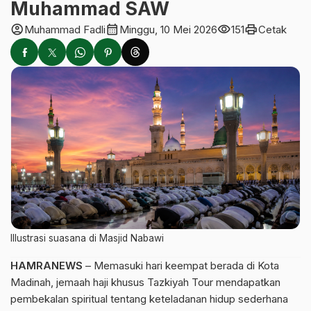
Muhammad SAW
account_circle
calendar_month
visibility
print
Muhammad Fadli
Minggu, 10 Mei 2026
151
Cetak
Illustrasi suasana di Masjid Nabawi
HAMRANEWS
– Memasuki hari keempat berada di Kota
Madinah, jemaah haji khusus Tazkiyah Tour mendapatkan
pembekalan spiritual tentang keteladanan hidup sederhana