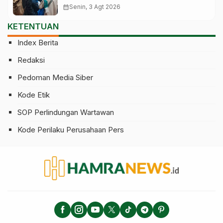
Saat Pesawat Lepas Landas
calendar_month
Senin, 3 Agt 2026
KETENTUAN
Index Berita
Redaksi
Pedoman Media Siber
Kode Etik
SOP Perlindungan Wartawan
Kode Perilaku Perusahaan Pers