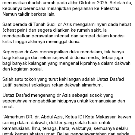
menunaikan ibadah umrah pada akhir Oktober 2025. Setelah itu,
keduanya berencana melanjutkan perjalanan ke Palestina.
Namun takdir berkata lain.
Saat berada di Tanah Suci, dr Azis mengalami nyeri dada hebat
(chest pain) dan segera dilarikan ke rumah sakit. Ia
mendapatkan perawatan intensif dan sempat dalam kondisi
kritis hingga akhirnya meninggal dunia.
Kepergian dr Azis meninggalkan duka mendalam, tak hanya
bagi keluarga dan rekan sejawat di dunia medis, tetapi juga
bagi banyak kalangan yang mengenal kiprahnya dalam dakwah
dan kegiatan sosial.
Salah satu tokoh yang turut kehilangan adalah Ustaz Das’ad
Latif, sahabat sekaligus rekan dakwah almarhum.
Ustaz Das’ad mengenang dr Azis sebagai sosok yang
sepenuhnya mengabdikan hidupnya untuk kemanusiaan dan
umat.
“Almarhum DR. dr. Abdul Azis, Ketua IDI Kota Makassar, kawan
seiring dalam dakwah, dokter yang selalu hadir untuk
kemanusiaan. Ilmu, tenaga, harta, waktunya, semuanya selalu
untuk kemaslahatan umat. Beliau pengejawantahan dari sabda