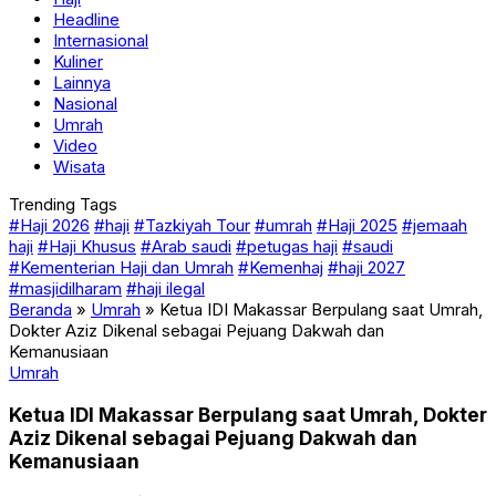
Headline
Internasional
Kuliner
Lainnya
Nasional
Umrah
Video
Wisata
Trending Tags
#Haji 2026
#haji
#Tazkiyah Tour
#umrah
#Haji 2025
#jemaah
haji
#Haji Khusus
#Arab saudi
#petugas haji
#saudi
#Kementerian Haji dan Umrah
#Kemenhaj
#haji 2027
#masjidilharam
#haji ilegal
Beranda
»
Umrah
»
Ketua IDI Makassar Berpulang saat Umrah,
Dokter Aziz Dikenal sebagai Pejuang Dakwah dan
Kemanusiaan
Umrah
Ketua IDI Makassar Berpulang saat Umrah, Dokter
Aziz Dikenal sebagai Pejuang Dakwah dan
Kemanusiaan