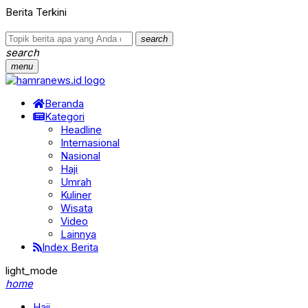
Berita Terkini
search
search
menu
Beranda
Kategori
Headline
Internasional
Nasional
Haji
Umrah
Kuliner
Wisata
Video
Lainnya
Index Berita
light_mode
home
Haji