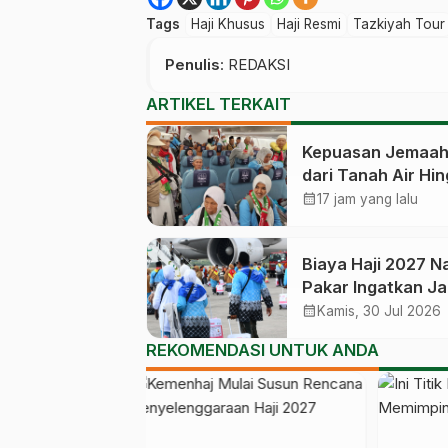
Tags
Haji Khusus
Haji Resmi
Tazkiyah Tour
Penulis
: REDAKSI
ARTIKEL TERKAIT
Kepuasan Jemaah 
dari Tanah Air Hi
Kembali Catat An
calendar_month
17 jam yang lalu
83,28 Persen
Biaya Haji 2027 Na
Pakar Ingatkan J
Habiskan Dana
calendar_month
Kamis, 30 Jul 2026
Manfaat Jutaan C
REKOMENDASI UNTUK ANDA
Jemaah yang Mas
Antre