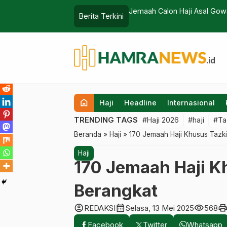
is dan Influenza
Jemaah Calon Haji Asal Gowa
Berita Terkini
home
Haji
Headline
Internasional
TRENDING TAGS
#Haji 2026
#haji
#Ta
Beranda
»
Haji
»
170 Jemaah Haji Khusus Tazk
Haji
170 Jemaah Haji K
Berangkat
account_circle
calendar_month
visibility
prin
REDAKSI
Selasa, 13 Mei 2025
568
Facebook
Twitter
Whatsapp