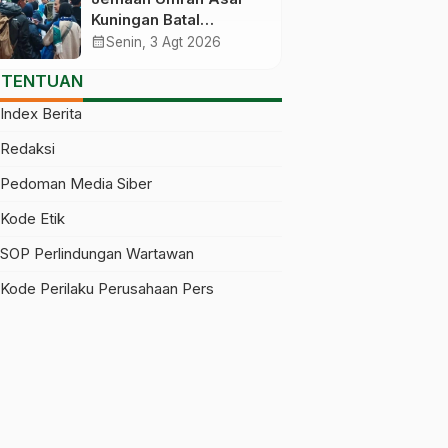
Melanggar
Kuningan Batal
Berangkat Gegara Visa
calendar_month
Senin, 3 Agt 2026
Baru Terbit Saat
ETENTUAN
Pesawat Lepas Landas
Index Berita
Redaksi
Pedoman Media Siber
Kode Etik
SOP Perlindungan Wartawan
Kode Perilaku Perusahaan Pers