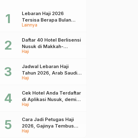
Lebaran Haji 2026
Tersisa Berapa Bulan
Lainnya
Lagi? Ini Jadwal Idul Fitri
dan Idul Adha Tahun
Depan
Daftar 40 Hotel Berlisensi
Nusuk di Makkah-
Haji
Madinah, Calon Jemaah
Umrah Cek di Sini
Jadwal Lebaran Haji
Tahun 2026, Arab Saudi
Haji
Mulai Terima Jemaah
Pada 18 April
Cek Hotel Anda Terdaftar
di Aplikasi Nusuk, demi
Haji
Umrah yang Aman dan
Tidak Dimanipulasi
Cara Jadi Petugas Haji
2026, Gajinya Tembus
Haji
Rp75 Juta!