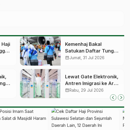
Haji
Kemenhaj Bakal
ngga
Satukan Daftar Tunggu
gka
Haji, Antrean Berbasis
calendar_month
Jumat, 31 Jul 2026
Nasional dan Bukan
Lagi Provinsi
ik,
Lewat Gate Elektronik,
angan
Antren Imigrasi ke Arab
Saudi Bisa Kini Cepat
calendar_month
Rabu, 29 Jul 2026
alon
ih