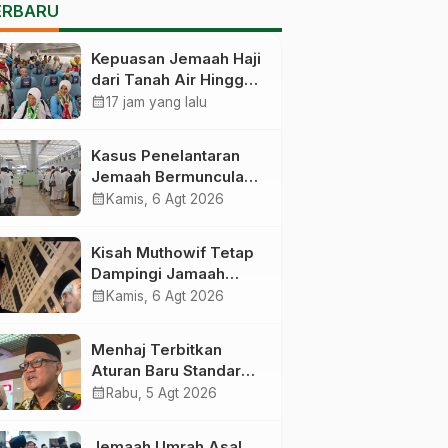
ERBARU
Kepuasan Jemaah Haji
dari Tanah Air Hingga
Kembali Catat Angka
calendar_month
17 jam yang lalu
83,28 Persen
Kasus Penelantaran
Jemaah Bermunculan,
Kemenhaj Operasikan
calendar_month
Kamis, 6 Agt 2026
Posko Pengawasan di
Bandara
Kisah Muthowif Tetap
Dampingi Jamaah
Meski Tak Digaji,
calendar_month
Kamis, 6 Agt 2026
Jemaahnya Korban
Penelantaran Pihak
Menhaj Terbitkan
Travel
Aturan Baru Standar
Kegiatan Usaha Travel
calendar_month
Rabu, 5 Agt 2026
Umrah-Haji, Siap-siap
Disanksi Jika
Jemaah Umrah Asal