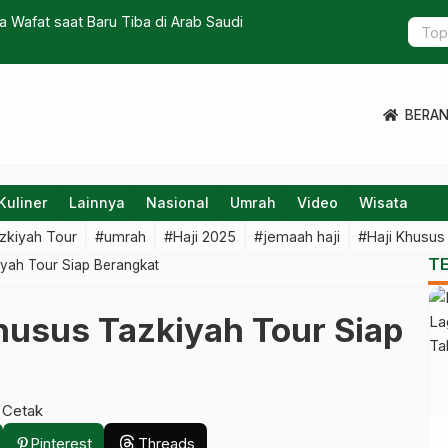
 Wafat saat Baru Tiba di Arab Saudi
Cegah Haji
BERA
Kuliner
Lainnya
Nasional
Umrah
Video
Wisata
zkiyah Tour
#umrah
#Haji 2025
#jemaah haji
#Haji Khusus
T
iyah Tour Siap Berangkat
husus Tazkiyah Tour Siap
t
Cetak
Pinterest
Threads