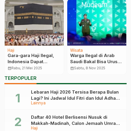
Haji
Wisata
Gara-gara Haji Ilegal,
Warga Ilegal di Arab
Indonesia Dapat
Saudi Bakal Bisa Urus
Peringatan dari Arab
Sendiri Proses
calendar_month
Rabu, 21 Mei 2025
calendar_month
Sabtu, 8 Nov 2025
Saudi Hingga Bikin Malu
Deportasi
TERPOPULER
Lebaran Haji 2026 Tersisa Berapa Bulan
Lagi? Ini Jadwal Idul Fitri dan Idul Adha
Lainnya
Tahun Depan
Daftar 40 Hotel Berlisensi Nusuk di
Makkah-Madinah, Calon Jemaah Umrah
Haji
Cek di Sini