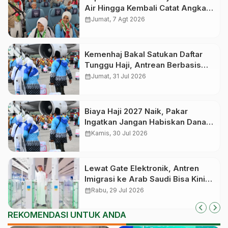
Air Hingga Kembali Catat Angka
83,28 Persen
calendar_month
Jumat, 7 Agt 2026
Kemenhaj Bakal Satukan Daftar
Tunggu Haji, Antrean Berbasis
Nasional dan Bukan Lagi Provinsi
calendar_month
Jumat, 31 Jul 2026
Biaya Haji 2027 Naik, Pakar
Ingatkan Jangan Habiskan Dana
Manfaat Jutaan Calon Jemaah
calendar_month
Kamis, 30 Jul 2026
yang Masih Antre
Lewat Gate Elektronik, Antren
Imigrasi ke Arab Saudi Bisa Kini
Cepat
calendar_month
Rabu, 29 Jul 2026
REKOMENDASI UNTUK ANDA