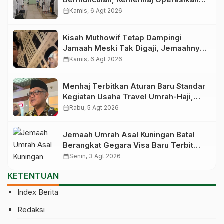
Posko Pengawasan di Bandara
calendar_month
Kamis, 6 Agt 2026
Kisah Muthowif Tetap Dampingi
Jamaah Meski Tak Digaji, Jemaahnya
Korban Penelantaran Pihak Travel
calendar_month
Kamis, 6 Agt 2026
Menhaj Terbitkan Aturan Baru Standar
Kegiatan Usaha Travel Umrah-Haji,
Siap-siap Disanksi Jika Melanggar
calendar_month
Rabu, 5 Agt 2026
Jemaah Umrah Asal Kuningan Batal
Berangkat Gegara Visa Baru Terbit
Saat Pesawat Lepas Landas
calendar_month
Senin, 3 Agt 2026
KETENTUAN
Index Berita
Redaksi