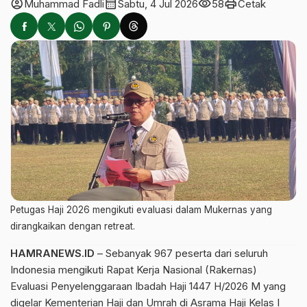
account_circle
calendar_month
visibility
print
Muhammad Fadli
Sabtu, 4 Jul 2026
58
Cetak
Petugas Haji 2026 mengikuti evaluasi dalam Mukernas yang
dirangkaikan dengan retreat.
HAMRANEWS.ID
– Sebanyak 967 peserta dari seluruh
Indonesia mengikuti Rapat Kerja Nasional (Rakernas)
Evaluasi Penyelenggaraan Ibadah Haji 1447 H/2026 M yang
digelar Kementerian Haji dan Umrah di Asrama Haji Kelas I