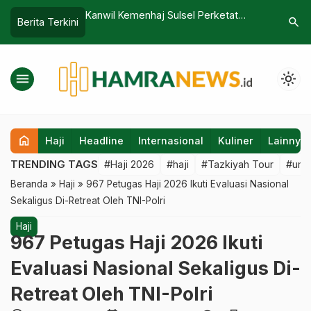
enhaj Sulsel Perketat
13 Orang Hendak ke Tanah Suci Pakai
search
Berita Terkini
n Istitha’ah, Cegah
Visa Non-Haji, Imigrasi Pending
ulangkan dari Arab Saudi
Keberangkatannya
menu
light_mode
home
Haji
Headline
Internasional
Kuliner
Lainnya
TRENDING TAGS
#Haji 2026
#haji
#Tazkiyah Tour
#umr
Beranda
»
Haji
»
967 Petugas Haji 2026 Ikuti Evaluasi Nasional
Sekaligus Di-Retreat Oleh TNI-Polri
Haji
967 Petugas Haji 2026 Ikuti
Evaluasi Nasional Sekaligus Di-
Retreat Oleh TNI-Polri