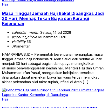
Haji
Masa Tinggal Jemaah Haji Bakal Dipangkas Jadi
30 Hari, Menhaj: Tekan Biaya dan Kurangi
Kejenuhan
calendar_month
Selasa, 14 Jul 2026
account_circle
Muhammad Fadli
visibility
35
0
Komentar
HAMRANEWS.ID – Pemerintah berencana memangkas masa
tinggal jemaah haji Indonesia di Arab Saudi dari sekitar 40 hari
menjadi 30 hari sebagai bagian dari upaya meningkatkan
efisiensi penyelenggaraan ibadah haji. Menteri Haji dan Umrah,
Muhammad Irfan Yusuf, mengatakan kebijakan tersebut
diharapkan dapat menekan biaya haji yang terus meningkat
akibat pelemahan nilai tukar rupiah, inflasi di Arab […]
Haji