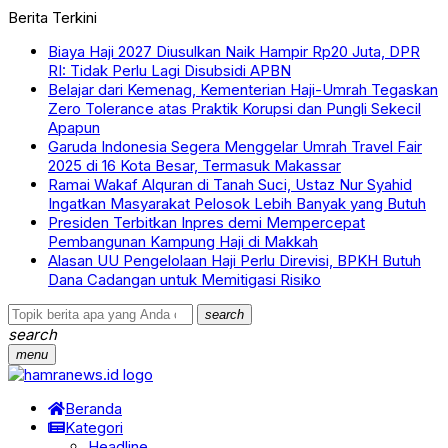
Berita Terkini
Biaya Haji 2027 Diusulkan Naik Hampir Rp20 Juta, DPR
RI: Tidak Perlu Lagi Disubsidi APBN
Belajar dari Kemenag, Kementerian Haji-Umrah Tegaskan
Zero Tolerance atas Praktik Korupsi dan Pungli Sekecil
Apapun
Garuda Indonesia Segera Menggelar Umrah Travel Fair
2025 di 16 Kota Besar, Termasuk Makassar
Ramai Wakaf Alquran di Tanah Suci, Ustaz Nur Syahid
Ingatkan Masyarakat Pelosok Lebih Banyak yang Butuh
Presiden Terbitkan Inpres demi Mempercepat
Pembangunan Kampung Haji di Makkah
Alasan UU Pengelolaan Haji Perlu Direvisi, BPKH Butuh
Dana Cadangan untuk Memitigasi Risiko
search
search
menu
Beranda
Kategori
Headline