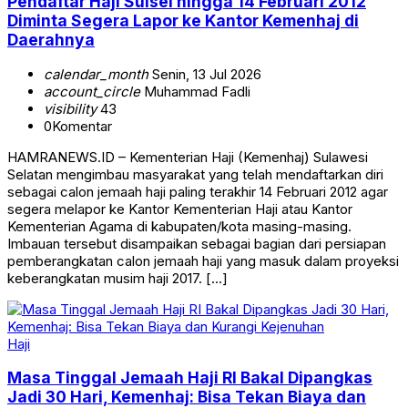
Pendaftar Haji Sulsel hingga 14 Februari 2012
Diminta Segera Lapor ke Kantor Kemenhaj di
Daerahnya
calendar_month
Senin, 13 Jul 2026
account_circle
Muhammad Fadli
visibility
43
0
Komentar
HAMRANEWS.ID – Kementerian Haji (Kemenhaj) Sulawesi
Selatan mengimbau masyarakat yang telah mendaftarkan diri
sebagai calon jemaah haji paling terakhir 14 Februari 2012 agar
segera melapor ke Kantor Kementerian Haji atau Kantor
Kementerian Agama di kabupaten/kota masing-masing.
Imbauan tersebut disampaikan sebagai bagian dari persiapan
pemberangkatan calon jemaah haji yang masuk dalam proyeksi
keberangkatan musim haji 2017. […]
Haji
Masa Tinggal Jemaah Haji RI Bakal Dipangkas
Jadi 30 Hari, Kemenhaj: Bisa Tekan Biaya dan