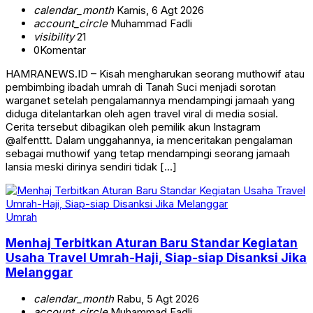
calendar_month
Kamis, 6 Agt 2026
account_circle
Muhammad Fadli
visibility
21
0
Komentar
HAMRANEWS.ID – Kisah mengharukan seorang muthowif atau
pembimbing ibadah umrah di Tanah Suci menjadi sorotan
warganet setelah pengalamannya mendampingi jamaah yang
diduga ditelantarkan oleh agen travel viral di media sosial.
Cerita tersebut dibagikan oleh pemilik akun Instagram
@alfenttt. Dalam unggahannya, ia menceritakan pengalaman
sebagai muthowif yang tetap mendampingi seorang jamaah
lansia meski dirinya sendiri tidak […]
Umrah
Menhaj Terbitkan Aturan Baru Standar Kegiatan
Usaha Travel Umrah-Haji, Siap-siap Disanksi Jika
Melanggar
calendar_month
Rabu, 5 Agt 2026
account_circle
Muhammad Fadli