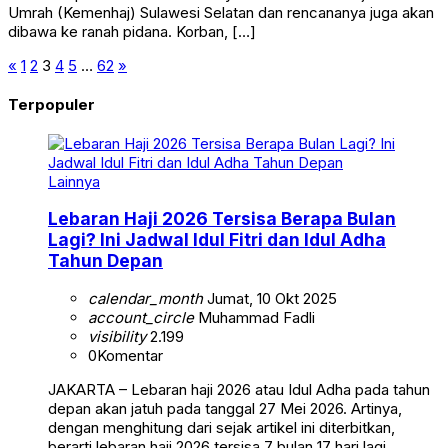
Umrah (Kemenhaj) Sulawesi Selatan dan rencananya juga akan
dibawa ke ranah pidana. Korban, […]
«
1
2
3
4
5
…
62
»
Terpopuler
Lainnya
Lebaran Haji 2026 Tersisa Berapa Bulan
Lagi? Ini Jadwal Idul Fitri dan Idul Adha
Tahun Depan
calendar_month
Jumat, 10 Okt 2025
account_circle
Muhammad Fadli
visibility
2.199
0
Komentar
JAKARTA – Lebaran haji 2026 atau Idul Adha pada tahun
depan akan jatuh pada tanggal 27 Mei 2026. Artinya,
dengan menghitung dari sejak artikel ini diterbitkan,
berarti lebaran haji 2026 tersisa 7 bulan 17 hari lagi.