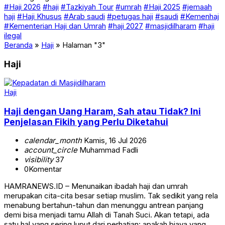
#Haji 2026
#haji
#Tazkiyah Tour
#umrah
#Haji 2025
#jemaah
haji
#Haji Khusus
#Arab saudi
#petugas haji
#saudi
#Kemenhaj
#Kementerian Haji dan Umrah
#haji 2027
#masjidilharam
#haji
ilegal
Beranda
»
Haji
»
Halaman "3"
Haji
Haji
Haji dengan Uang Haram, Sah atau Tidak? Ini
Penjelasan Fikih yang Perlu Diketahui
calendar_month
Kamis, 16 Jul 2026
account_circle
Muhammad Fadli
visibility
37
0
Komentar
HAMRANEWS.ID – Menunaikan ibadah haji dan umrah
merupakan cita-cita besar setiap muslim. Tak sedikit yang rela
menabung bertahun-tahun dan menunggu antrean panjang
demi bisa menjadi tamu Allah di Tanah Suci. Akan tetapi, ada
satu hal yang sering luput dari perhatian: apakah biaya yang