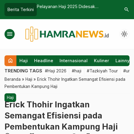
5 Didesak
Klinik Memori, Layanan Kesehatan
Modus Pe
search
Berita Terkini
istem Syarikah,
Baru Saudi untuk Jemaah dengan
Asal Mak
Gangguan Kognitif Hingga Demensia
Hingga Di
menu
light_mode
home
Haji
Headline
Internasional
Kuliner
Lainnya
TRENDING TAGS
#Haji 2026
#haji
#Tazkiyah Tour
#umr
Beranda
»
Haji
»
Erick Thohir Ingatkan Semangat Efisiensi pada
Pembentukan Kampung Haji
Haji
Erick Thohir Ingatkan
Semangat Efisiensi pada
Pembentukan Kampung Haji