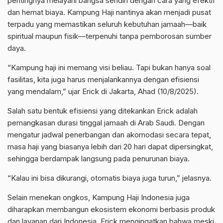
pentingnya melayani bangsa sendiri dengan cara yang efektif
dan hemat biaya. Kampung Haji nantinya akan menjadi pusat
terpadu yang memastikan seluruh kebutuhan jamaah—baik
spiritual maupun fisik—terpenuhi tanpa pemborosan sumber
daya.
“Kampung haji ini memang visi beliau. Tapi bukan hanya soal
fasilitas, kita juga harus menjalankannya dengan efisiensi
yang mendalam,” ujar Erick di Jakarta, Ahad (10/8/2025).
Salah satu bentuk efisiensi yang ditekankan Erick adalah
pemangkasan durasi tinggal jamaah di Arab Saudi. Dengan
mengatur jadwal penerbangan dan akomodasi secara tepat,
masa haji yang biasanya lebih dari 20 hari dapat dipersingkat,
sehingga berdampak langsung pada penurunan biaya.
“Kalau ini bisa dikurangi, otomatis biaya juga turun,” jelasnya.
Selain menekan ongkos, Kampung Haji Indonesia juga
diharapkan membangun ekosistem ekonomi berbasis produk
dan layanan dari Indonesia. Erick mengingatkan bahwa meski