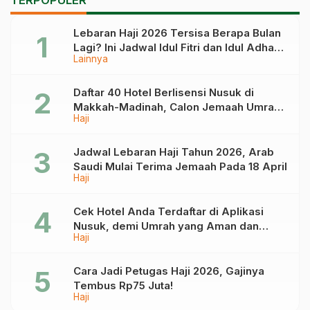
Badalkan Umrah Ibu
ke Travel
yang Menyusul Sang
Lebaran Haji 2026 Tersisa Berapa Bulan
Ayah
Lagi? Ini Jadwal Idul Fitri dan Idul Adha
Lainnya
Tahun Depan
Daftar 40 Hotel Berlisensi Nusuk di
Makkah-Madinah, Calon Jemaah Umrah
Haji
Cek di Sini
Jadwal Lebaran Haji Tahun 2026, Arab
Saudi Mulai Terima Jemaah Pada 18 April
Haji
Cek Hotel Anda Terdaftar di Aplikasi
Nusuk, demi Umrah yang Aman dan
Haji
Tidak Dimanipulasi
Cara Jadi Petugas Haji 2026, Gajinya
Tembus Rp75 Juta!
Haji