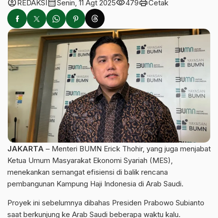
account_circle
calendar_month
visibility
print
REDAKSI
Senin, 11 Agt 2025
479
Cetak
JAKARTA
– Menteri BUMN Erick Thohir, yang juga menjabat
Ketua Umum Masyarakat Ekonomi Syariah (MES),
menekankan semangat efisiensi di balik rencana
pembangunan Kampung Haji Indonesia di Arab Saudi.
Proyek ini sebelumnya dibahas Presiden Prabowo Subianto
saat berkunjung ke Arab Saudi beberapa waktu kalu.