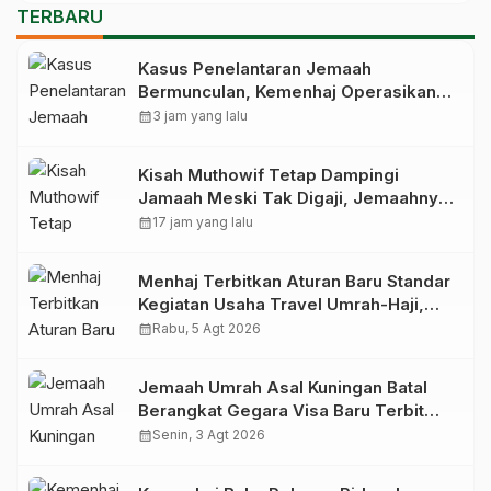
TERBARU
Kasus Penelantaran Jemaah
Bermunculan, Kemenhaj Operasikan
Posko Pengawasan di Bandara
calendar_month
3 jam yang lalu
Kisah Muthowif Tetap Dampingi
Jamaah Meski Tak Digaji, Jemaahnya
Korban Penelantaran Pihak Travel
calendar_month
17 jam yang lalu
Menhaj Terbitkan Aturan Baru Standar
Kegiatan Usaha Travel Umrah-Haji,
Siap-siap Disanksi Jika Melanggar
calendar_month
Rabu, 5 Agt 2026
Jemaah Umrah Asal Kuningan Batal
Berangkat Gegara Visa Baru Terbit
Saat Pesawat Lepas Landas
calendar_month
Senin, 3 Agt 2026