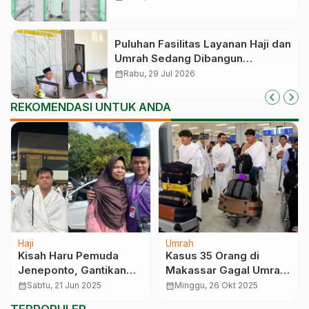
Puluhan Fasilitas Layanan Haji dan
Umrah Sedang Dibangun
Kemenhaj, Ada yang Sudah Fase
calendar_month
Rabu, 29 Jul 2026
Konstruksi
REKOMENDASI UNTUK ANDA
Haji
Umrah
Kisah Haru Pemuda
Kasus 35 Orang di
Jeneponto, Gantikan
Makassar Gagal Umrah,
Ayahnya yang
Perhatikan Ini Setelah
calendar_month
Sabtu, 21 Jun 2025
calendar_month
Minggu, 26 Okt 2025
Meninggal Sekaligus
Melakukan Pembayaran
TERPOPULER