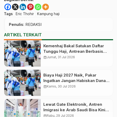
Tags
Eric Thohir
Kampung haji
Penulis
: REDAKSI
ARTIKEL TERKAIT
Kemenhaj Bakal Satukan Daftar
Tunggu Haji, Antrean Berbasis
Nasional dan Bukan Lagi Provinsi
calendar_month
Jumat, 31 Jul 2026
Biaya Haji 2027 Naik, Pakar
Ingatkan Jangan Habiskan Dana
Manfaat Jutaan Calon Jemaah
calendar_month
Kamis, 30 Jul 2026
yang Masih Antre
Lewat Gate Elektronik, Antren
Imigrasi ke Arab Saudi Bisa Kini
Cepat
calendar_month
Rabu, 29 Jul 2026