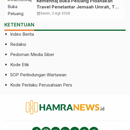
Kemenhaj Buka Peluang Pidanakan
Travel Penelantar Jemaah Umrah, Tak
Cuma Dicabut Izinnya
calendar_month
Senin, 3 Agt 2026
KETENTUAN
Index Berita
Redaksi
Pedoman Media Siber
Kode Etik
SOP Perlindungan Wartawan
Kode Perilaku Perusahaan Pers