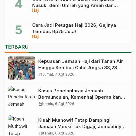
Nusuk, demi Umrah yang Aman dan
Haji
Tidak Dimanipulasi
Cara Jadi Petugas Haji 2026, Gajinya
Tembus Rp75 Juta!
Haji
TERBARU
Kepuasan Jemaah Haji dari Tanah Air
Hingga Kembali Catat Angka 83,28
Persen
calendar_month
Jumat, 7 Agt 2026
Kasus Penelantaran Jemaah
Bermunculan, Kemenhaj Operasikan
Posko Pengawasan di Bandara
calendar_month
Kamis, 6 Agt 2026
Kisah Muthowif Tetap Dampingi
Jamaah Meski Tak Digaji, Jemaahnya
Korban Penelantaran Pihak Travel
calendar_month
Kamis, 6 Agt 2026