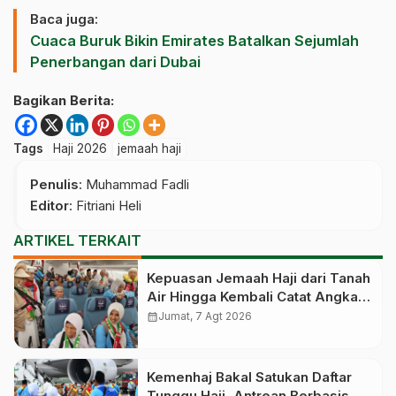
Baca juga:
Cuaca Buruk Bikin Emirates Batalkan Sejumlah
Penerbangan dari Dubai
Bagikan Berita:
Tags
Haji 2026
jemaah haji
Penulis
: Muhammad Fadli
Editor
: Fitriani Heli
ARTIKEL TERKAIT
Kepuasan Jemaah Haji dari Tanah
Air Hingga Kembali Catat Angka
83,28 Persen
calendar_month
Jumat, 7 Agt 2026
Kemenhaj Bakal Satukan Daftar
Tunggu Haji, Antrean Berbasis