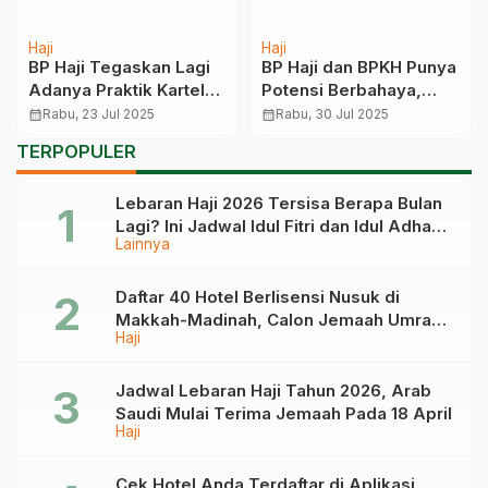
Haji
Haji
gi
BP Haji dan BPKH Punya
Tazkiyah Tour
el
Potensi Berbahaya,
Pelepasan Serentak
Dewan Syariah
Jemaah Haji dari Tiga
calendar_month
Rabu, 30 Jul 2025
calendar_month
Rabu, 14 Mei 2025
ji,
Nasional: Kemenag dan
Embarkasi
TERPOPULER
DPR Perlu Tetap
Mengontrol
Lebaran Haji 2026 Tersisa Berapa Bulan
Lagi? Ini Jadwal Idul Fitri dan Idul Adha
Lainnya
Tahun Depan
Daftar 40 Hotel Berlisensi Nusuk di
Makkah-Madinah, Calon Jemaah Umrah
Haji
Cek di Sini
Jadwal Lebaran Haji Tahun 2026, Arab
Saudi Mulai Terima Jemaah Pada 18 April
Haji
Cek Hotel Anda Terdaftar di Aplikasi