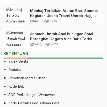
Menhaj Terbitkan Aturan Baru Standar
Kegiatan Usaha Travel Umrah-Haji,
Siap-siap Disanksi Jika Melanggar
calendar_month
Rabu, 5 Agt 2026
Jemaah Umrah Asal Kuningan Batal
Berangkat Gegara Visa Baru Terbit
Saat Pesawat Lepas Landas
calendar_month
Senin, 3 Agt 2026
KETENTUAN
Index Berita
Redaksi
Pedoman Media Siber
Kode Etik
SOP Perlindungan Wartawan
Kode Perilaku Perusahaan Pers