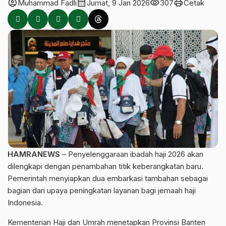
account_circle
calendar_month
visibility
print
Muhammad Fadli
Jumat, 9 Jan 2026
307
Cetak
HAMRANEWS
– Penyelenggaraan ibadah haji 2026 akan
dilengkapi dengan penambahan titik keberangkatan baru.
Pemerintah menyiapkan dua embarkasi tambahan sebagai
bagian dari upaya peningkatan layanan bagi jemaah haji
Indonesia.
Kementerian Haji dan Umrah menetapkan Provinsi Banten