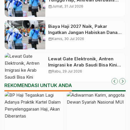
Nasional dan Bukan Lagi Provinsi
calendar_month
Jumat, 31 Jul 2026
Biaya Haji 2027 Naik, Pakar
Ingatkan Jangan Habiskan Dana
Manfaat Jutaan Calon Jemaah
calendar_month
Kamis, 30 Jul 2026
yang Masih Antre
Lewat Gate Elektronik, Antren
Imigrasi ke Arab Saudi Bisa Kini
Cepat
calendar_month
Rabu, 29 Jul 2026
REKOMENDASI UNTUK ANDA