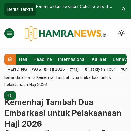
 Ikut Terdampak
Penampakan Fasilitas Cukur Gratis di
Ada Laya
search
Berita Terkini
t A320 Airbus
Area Masjidilharam, Dijamin Steril
Masjid N
Makin Mud
menu
light_mode
home
Haji
Headline
Internasional
Kuliner
Lainnya
TRENDING TAGS
#Haji 2026
#haji
#Tazkiyah Tour
#umr
Beranda
»
Haji
»
Kemenhaj Tambah Dua Embarkasi untuk
Pelaksanaan Haji 2026
Haji
Kemenhaj Tambah Dua
Embarkasi untuk Pelaksanaan
Haji 2026