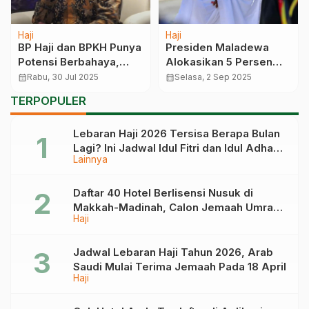
Haji
Haji
BP Haji dan BPKH Punya
Presiden Maladewa
Potensi Berbahaya,
Alokasikan 5 Persen
Dewan Syariah
Kuota Haji untuk Fakir
calendar_month
Rabu, 30 Jul 2025
calendar_month
Selasa, 2 Sep 2025
Nasional: Kemenag dan
Miskin, Gratis ke Tanah
TERPOPULER
DPR Perlu Tetap
Suci
Mengontrol
Lebaran Haji 2026 Tersisa Berapa Bulan
Lagi? Ini Jadwal Idul Fitri dan Idul Adha
Lainnya
Tahun Depan
Daftar 40 Hotel Berlisensi Nusuk di
Makkah-Madinah, Calon Jemaah Umrah
Haji
Cek di Sini
Jadwal Lebaran Haji Tahun 2026, Arab
Saudi Mulai Terima Jemaah Pada 18 April
Haji