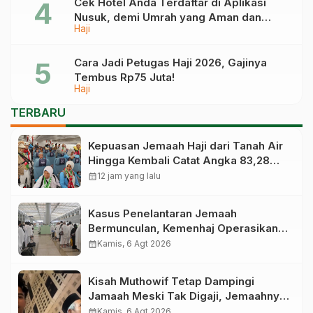
Cek Hotel Anda Terdaftar di Aplikasi
Nusuk, demi Umrah yang Aman dan
Haji
Tidak Dimanipulasi
Cara Jadi Petugas Haji 2026, Gajinya
Tembus Rp75 Juta!
Haji
TERBARU
Kepuasan Jemaah Haji dari Tanah Air
Hingga Kembali Catat Angka 83,28
Persen
calendar_month
12 jam yang lalu
Kasus Penelantaran Jemaah
Bermunculan, Kemenhaj Operasikan
Posko Pengawasan di Bandara
calendar_month
Kamis, 6 Agt 2026
Kisah Muthowif Tetap Dampingi
Jamaah Meski Tak Digaji, Jemaahnya
Korban Penelantaran Pihak Travel
calendar_month
Kamis, 6 Agt 2026