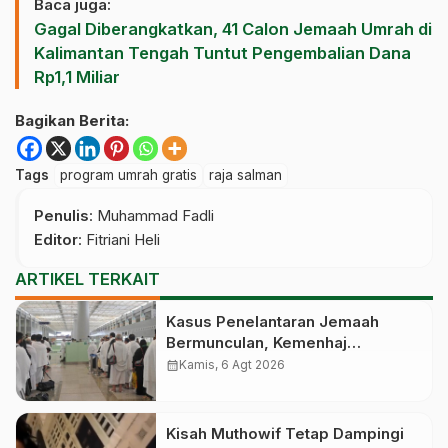
Baca juga:
Gagal Diberangkatkan, 41 Calon Jemaah Umrah di
Kalimantan Tengah Tuntut Pengembalian Dana
Rp1,1 Miliar
Bagikan Berita:
Tags
program umrah gratis
raja salman
Penulis
: Muhammad Fadli
Editor
: Fitriani Heli
ARTIKEL TERKAIT
Kasus Penelantaran Jemaah
Bermunculan, Kemenhaj
Operasikan Posko Pengawasan
calendar_month
Kamis, 6 Agt 2026
di Bandara
Kisah Muthowif Tetap Dampingi