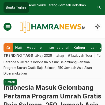
aji, KPK Duga
Arab Saudi Larang Jemaah Rebahan di
HIMPUH In
search
Berita Terkini
Juga
Masjidilharam
Umrah Man
menu
light_mode
home
Haji
Headline
Internasional
Kuliner
Lainnya
TRENDING TAGS
#Haji 2026
#haji
#Tazkiyah Tour
#umr
Beranda
»
Umrah
»
Indonesia Masuk Gelombang Pertama
Program Umrah Gratis Raja Salman, 250 Jemaah Asia Akan
Diberangkatkan
Umrah
Indonesia Masuk Gelombang
Pertama Program Umrah Gratis
Raja Salman, 250 Jemaah Asia