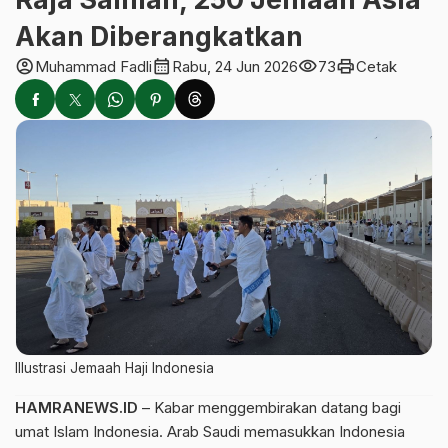
Akan Diberangkatkan
account_circle
calendar_month
visibility
print
Muhammad Fadli
Rabu, 24 Jun 2026
73
Cetak
Illustrasi Jemaah Haji Indonesia
HAMRANEWS.ID
– Kabar menggembirakan datang bagi
umat Islam Indonesia. Arab Saudi memasukkan Indonesia