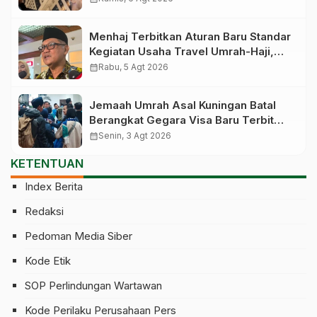
Menhaj Terbitkan Aturan Baru Standar
Kegiatan Usaha Travel Umrah-Haji,
Siap-siap Disanksi Jika Melanggar
calendar_month
Rabu, 5 Agt 2026
Jemaah Umrah Asal Kuningan Batal
Berangkat Gegara Visa Baru Terbit
Saat Pesawat Lepas Landas
calendar_month
Senin, 3 Agt 2026
KETENTUAN
Index Berita
Redaksi
Pedoman Media Siber
Kode Etik
SOP Perlindungan Wartawan
Kode Perilaku Perusahaan Pers