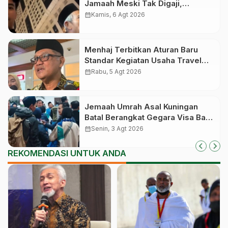
Jamaah Meski Tak Digaji,
Jemaahnya Korban Penelantaran
calendar_month
Kamis, 6 Agt 2026
Pihak Travel
Menhaj Terbitkan Aturan Baru
Standar Kegiatan Usaha Travel
Umrah-Haji, Siap-siap Disanksi
calendar_month
Rabu, 5 Agt 2026
Jika Melanggar
Jemaah Umrah Asal Kuningan
Batal Berangkat Gegara Visa Baru
Terbit Saat Pesawat Lepas
calendar_month
Senin, 3 Agt 2026
Landas
REKOMENDASI UNTUK ANDA