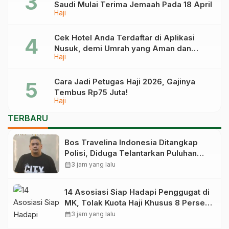
Saudi Mulai Terima Jemaah Pada 18 April
Haji
Cek Hotel Anda Terdaftar di Aplikasi
Nusuk, demi Umrah yang Aman dan
Haji
Tidak Dimanipulasi
Cara Jadi Petugas Haji 2026, Gajinya
Tembus Rp75 Juta!
Haji
TERBARU
Bos Travelina Indonesia Ditangkap
Polisi, Diduga Telantarkan Puluhan
Jemaah Umrah Asal Sultra
calendar_month
3 jam yang lalu
14 Asosiasi Siap Hadapi Penggugat di
MK, Tolak Kuota Haji Khusus 8 Persen
Dihapus
calendar_month
3 jam yang lalu