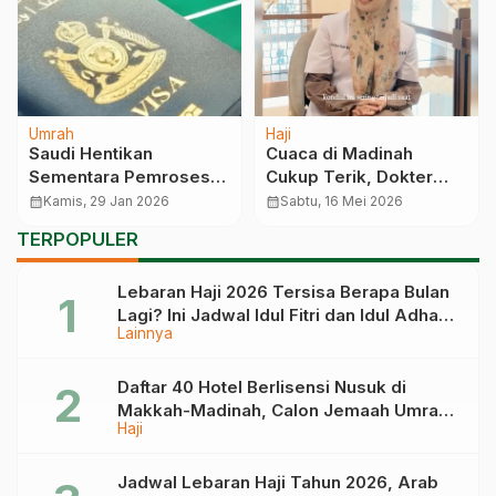
Umrah
Haji
Saudi Hentikan
Cuaca di Madinah
Sementara Pemrosesan
Cukup Terik, Dokter
Visa Umrah untuk Biro
Pembimbing Haji
calendar_month
Kamis, 29 Jan 2026
calendar_month
Sabtu, 16 Mei 2026
Perjalanan? Sejak
Tazkiyah Tour Ingatkan
TERPOPULER
Kemarin Tidak Bisa
Jemaah Rajin Minum
Apply
dan Jaga Kelembapan
Lebaran Haji 2026 Tersisa Berapa Bulan
Bibir
Lagi? Ini Jadwal Idul Fitri dan Idul Adha
Lainnya
Tahun Depan
Daftar 40 Hotel Berlisensi Nusuk di
Makkah-Madinah, Calon Jemaah Umrah
Haji
Cek di Sini
Jadwal Lebaran Haji Tahun 2026, Arab