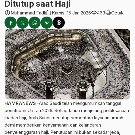
Ditutup saat Haji
account_circle
calendar_month
visibility
print
Muhammad Fadli
Kamis, 15 Jan 2026
463
Cetak
HAMRANEWS
-Arab Saudi telah mengumumkan tanggal
penutupan Umrah 2026. Setiap tahun menjelang pelaksanaan
ibadah haji, Arab Saudi menutup sementara layanan umrah
demi memberikan kenyamanan dan kelancaran
penyelenggaraan haji. Penutupan ini bukan sekadar jeda,