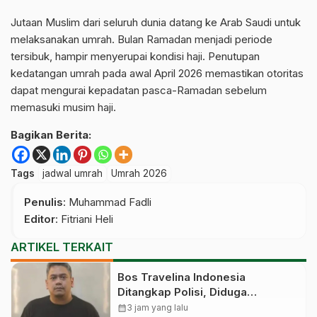
Jutaan Muslim dari seluruh dunia datang ke Arab Saudi untuk
melaksanakan umrah. Bulan Ramadan menjadi periode
tersibuk, hampir menyerupai kondisi haji. Penutupan
kedatangan umrah pada awal April 2026 memastikan otoritas
dapat mengurai kepadatan pasca-Ramadan sebelum
memasuki musim haji.
Bagikan Berita:
Tags
jadwal umrah
Umrah 2026
Penulis
: Muhammad Fadli
Editor
: Fitriani Heli
ARTIKEL TERKAIT
Bos Travelina Indonesia
Ditangkap Polisi, Diduga
Telantarkan Puluhan Jemaah
calendar_month
3 jam yang lalu