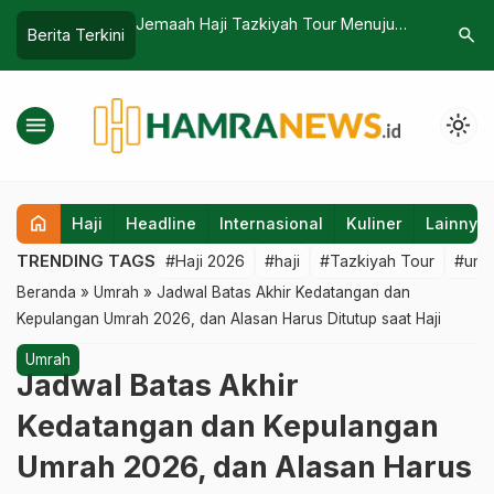
ah Tour Menuju
Biaya Haji 2027 Kemungkinan Besar
Jemaah Bi
search
Berita Terkini
Akan Naik, Akibat Pelemahan Rupiah
Salah Sat
dan Avtur Naik
menu
light_mode
home
Haji
Headline
Internasional
Kuliner
Lainnya
TRENDING TAGS
#Haji 2026
#haji
#Tazkiyah Tour
#umr
Beranda
»
Umrah
»
Jadwal Batas Akhir Kedatangan dan
Kepulangan Umrah 2026, dan Alasan Harus Ditutup saat Haji
Umrah
Jadwal Batas Akhir
Kedatangan dan Kepulangan
Umrah 2026, dan Alasan Harus