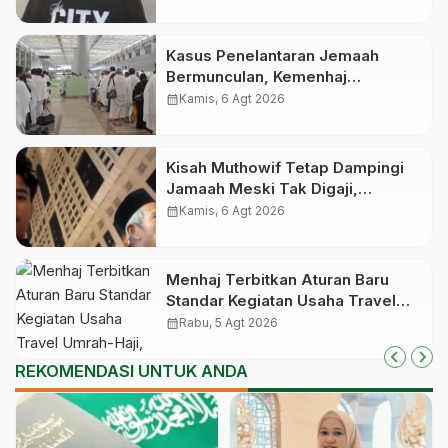
Umrah Asal Sultra
Kasus Penelantaran Jemaah
Bermunculan, Kemenhaj
Operasikan Posko Pengawasan
calendar_month
Kamis, 6 Agt 2026
di Bandara
Kisah Muthowif Tetap Dampingi
Jamaah Meski Tak Digaji,
Jemaahnya Korban Penelantaran
calendar_month
Kamis, 6 Agt 2026
Pihak Travel
Menhaj Terbitkan Aturan Baru
Standar Kegiatan Usaha Travel
Umrah-Haji, Siap-siap Disanksi
calendar_month
Rabu, 5 Agt 2026
Jika Melanggar
REKOMENDASI UNTUK ANDA