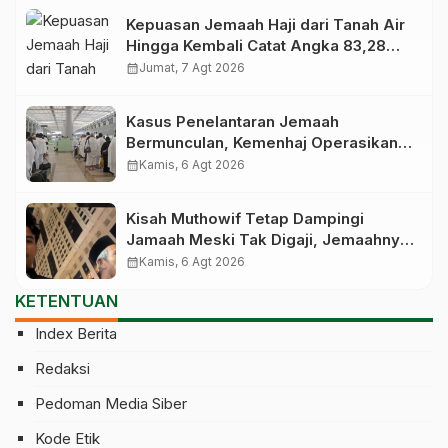
Kepuasan Jemaah Haji dari Tanah Air
Hingga Kembali Catat Angka 83,28
Persen
calendar_month
Jumat, 7 Agt 2026
Kasus Penelantaran Jemaah
Bermunculan, Kemenhaj Operasikan
Posko Pengawasan di Bandara
calendar_month
Kamis, 6 Agt 2026
Kisah Muthowif Tetap Dampingi
Jamaah Meski Tak Digaji, Jemaahnya
Korban Penelantaran Pihak Travel
calendar_month
Kamis, 6 Agt 2026
KETENTUAN
Index Berita
Redaksi
Pedoman Media Siber
Kode Etik