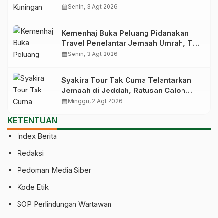
Saat Pesawat Lepas Landas
calendar_month
Senin, 3 Agt 2026
Kemenhaj Buka Peluang Pidanakan
Travel Penelantar Jemaah Umrah, Tak
Cuma Dicabut Izinnya
calendar_month
Senin, 3 Agt 2026
Syakira Tour Tak Cuma Telantarkan
Jemaah di Jeddah, Ratusan Calon
Jemaah yang Sudah Setor Miliaran
calendar_month
Minggu, 2 Agt 2026
Juga Gagal Berangkat
KETENTUAN
Index Berita
Redaksi
Pedoman Media Siber
Kode Etik
SOP Perlindungan Wartawan