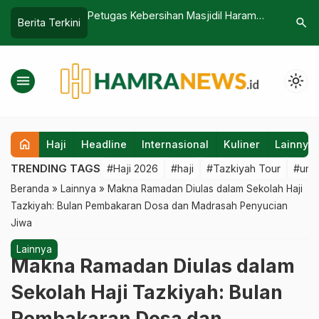
Masjidil Haram
Arab Saudi Luncurkan Visa Umrah
DPR RI K
search
Berita Terkini
…
i Pemerintah Saudi
Multiple Entry, Jemaah Kini Bisa Bolak-
Haji, Tar
 Sejadah
Balik Selama Setahun
menu
light_mode
home
Haji
Headline
Internasional
Kuliner
Lainnya
TRENDING TAGS
#Haji 2026
#haji
#Tazkiyah Tour
#umr
Beranda
»
Lainnya
»
Makna Ramadan Diulas dalam Sekolah Haji
Tazkiyah: Bulan Pembakaran Dosa dan Madrasah Penyucian
Jiwa
Lainnya
Makna Ramadan Diulas dalam
Sekolah Haji Tazkiyah: Bulan
Pembakaran Dosa dan