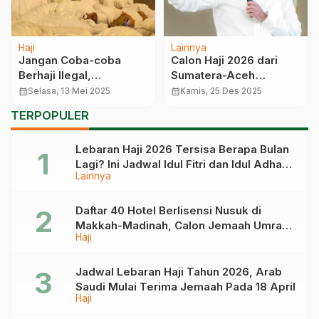
Haji
Lainnya
Jangan Coba-coba
Calon Haji 2026 dari
Berhaji Ilegal,
Sumatera-Aceh
Penjagaan Super Ketat,
Terancam Gagal
calendar_month
Selasa, 13 Mei 2025
calendar_month
Kamis, 25 Des 2025
Sanksi Deportasi
Berangkat, Kuota
TERPOPULER
Hingga Denda Rp448
Dioper ke Daerah Lain
Juta
Lebaran Haji 2026 Tersisa Berapa Bulan
Lagi? Ini Jadwal Idul Fitri dan Idul Adha
Lainnya
Tahun Depan
Daftar 40 Hotel Berlisensi Nusuk di
Makkah-Madinah, Calon Jemaah Umrah
Haji
Cek di Sini
Jadwal Lebaran Haji Tahun 2026, Arab
Saudi Mulai Terima Jemaah Pada 18 April
Haji