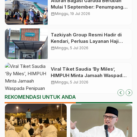
Aturan Bagasi Garuda Berubah
Mulai 1 September: Penumpang
Ekonomi Kini Bisa Bawa Koper
calendar_month
Minggu, 19 Jul 2026
hingga 23 Kg
Tazkiyah Group Resmi Hadir di
Kendari, Perluas Layanan Haji
Khusus dan Umrah di Sulawesi
calendar_month
Minggu, 5 Jul 2026
Tenggara
Viral Tiket Saudia ‘By Miles’,
HIMPUH Minta Jamaah Waspada
Penipuan
calendar_month
Minggu, 5 Jul 2026
REKOMENDASI UNTUK ANDA