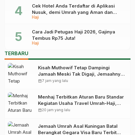
Cek Hotel Anda Terdaftar di Aplikasi
Nusuk, demi Umrah yang Aman dan
Haji
Tidak Dimanipulasi
Cara Jadi Petugas Haji 2026, Gajinya
Tembus Rp75 Juta!
Haji
TERBARU
Kisah Muthowif Tetap Dampingi
Jamaah Meski Tak Digaji, Jemaahnya
Korban Penelantaran Pihak Travel
calendar_month
7 jam yang lalu
Menhaj Terbitkan Aturan Baru Standar
Kegiatan Usaha Travel Umrah-Haji,
Siap-siap Disanksi Jika Melanggar
calendar_month
20 jam yang lalu
Jemaah Umrah Asal Kuningan Batal
Berangkat Gegara Visa Baru Terbit