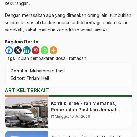
kekurangan.
Dengan merasakan apa yang dirasakan orang lain, tumbuhlah
solidaritas sosial dan kesadaran untuk berbagi, baik melalui
sedekah, zakat, maupun kepedulian sosial lainnya.
Bagikan Berita:
Tags
bulan pembakaran dosa
ramadan
Penulis
: Muhammad Fadli
Editor
: Fitriani Heli
ARTIKEL TERKAIT
Konflik Israel-Iran Memanas,
Pemerintah Pastikan Jemaah
Umrah Indonesia Aman: Belum
calendar_month
Minggu, 19 Jul 2026
Ada yang Terdampak Penutupan
Bandara Saudi