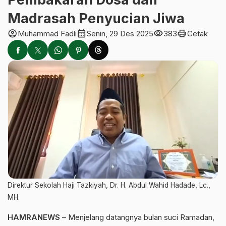
Madrasah Penyucian Jiwa
account_circle
calendar_month
visibility
print
Muhammad Fadli
Senin, 29 Des 2025
383
Cetak
Direktur Sekolah Haji Tazkiyah, Dr. H. Abdul Wahid Hadade, Lc.,
MH.
HAMRANEWS
– Menjelang datangnya bulan suci Ramadan,