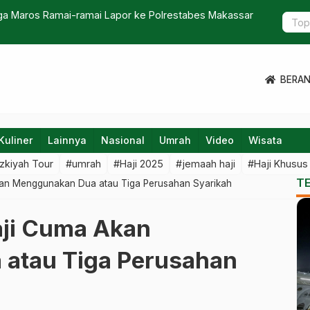
ga Maros Ramai-ramai Lapor ke Polrestabes Makassar
Pemerintah
BERA
Kuliner
Lainnya
Nasional
Umrah
Video
Wisata
zkiyah Tour
#umrah
#Haji 2025
#jemaah haji
#Haji Khusus
T
an Menggunakan Dua atau Tiga Perusahan Syarikah
aji Cuma Akan
atau Tiga Perusahan