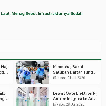
r Laut, Menag Sebut Infrastrukturnya Sudah
Haji
Kemenhaj Bakal
ngga
Satukan Daftar Tunggu
gka
Haji, Antrean Berbasis
calendar_month
Jumat, 31 Jul 2026
Nasional dan Bukan
Lagi Provinsi
ik,
Lewat Gate Elektronik,
angan
Antren Imigrasi ke Arab
Saudi Bisa Kini Cepat
calendar_month
Rabu, 29 Jul 2026