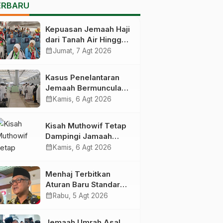
ERBARU
Kepuasan Jemaah Haji
dari Tanah Air Hingga
Kembali Catat Angka
calendar_month
Jumat, 7 Agt 2026
83,28 Persen
Kasus Penelantaran
Jemaah Bermunculan,
Kemenhaj Operasikan
calendar_month
Kamis, 6 Agt 2026
Posko Pengawasan di
Bandara
Kisah Muthowif Tetap
Dampingi Jamaah
Meski Tak Digaji,
calendar_month
Kamis, 6 Agt 2026
Jemaahnya Korban
Penelantaran Pihak
Menhaj Terbitkan
Travel
Aturan Baru Standar
Kegiatan Usaha Travel
calendar_month
Rabu, 5 Agt 2026
Umrah-Haji, Siap-siap
Disanksi Jika
Jemaah Umrah Asal