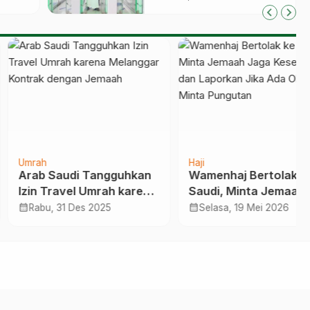
alon
ih
h
Haji
 Saudi Tangguhkan
Wamenhaj Bertolak ke
 Travel Umrah karena
Saudi, Minta Jemaah
nggar Kontrak
Jaga Kesehatan dan
calendar_month
u, 31 Des 2025
Selasa, 19 Mei 2026
gan Jemaah
Laporkan Jika Ada
Oknum Minta Pungutan