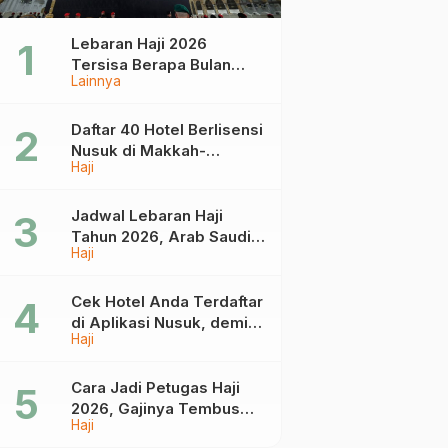
Lebaran Haji 2026
Tersisa Berapa Bulan
Lainnya
Lagi? Ini Jadwal Idul Fitri
dan Idul Adha Tahun
Depan
Daftar 40 Hotel Berlisensi
Nusuk di Makkah-
Haji
Madinah, Calon Jemaah
Umrah Cek di Sini
Jadwal Lebaran Haji
Tahun 2026, Arab Saudi
Haji
Mulai Terima Jemaah
Pada 18 April
Cek Hotel Anda Terdaftar
di Aplikasi Nusuk, demi
Haji
Umrah yang Aman dan
Tidak Dimanipulasi
Cara Jadi Petugas Haji
2026, Gajinya Tembus
Haji
Rp75 Juta!