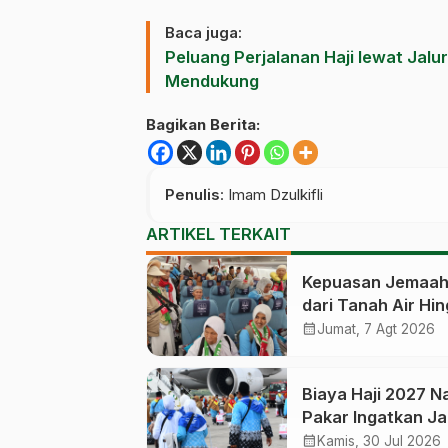
Baca juga:
Peluang Perjalanan Haji lewat Jalu
Mendukung
Bagikan Berita:
Penulis
: Imam Dzulkifli
ARTIKEL TERKAIT
Kepuasan Jemaah 
dari Tanah Air Hi
Kembali Catat An
calendar_month
Jumat, 7 Agt 2026
83,28 Persen
Biaya Haji 2027 Na
Pakar Ingatkan J
Habiskan Dana
calendar_month
Kamis, 30 Jul 2026