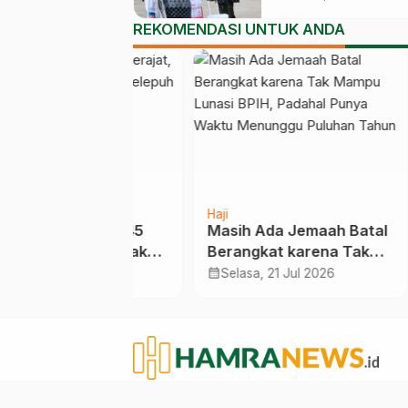
Manfaat Jutaan C
REKOMENDASI UNTUK ANDA
Jemaah yang Mas
Antre
Haji
Umra
nah Suci 45
Masih Ada Jemaah Batal
Arab
Awas Telapak
Berangkat karena Tak
Izin
 Melepuh
Mampu Lunasi BPIH,
Mela
calendar_month
calendar_month
Mei 2025
Selasa, 21 Jul 2026
Rab
Padahal Punya Waktu
den
Menunggu Puluhan
Tahun