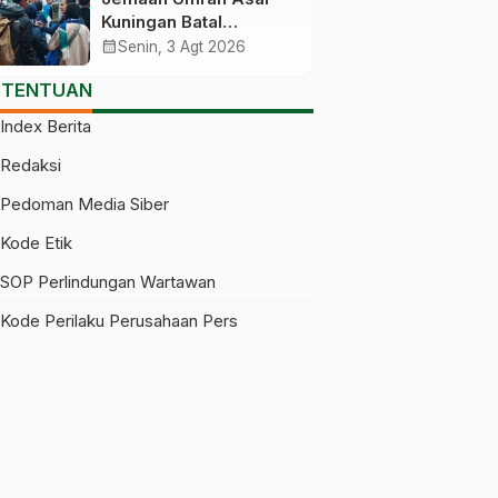
Melanggar
Kuningan Batal
Berangkat Gegara Visa
calendar_month
Senin, 3 Agt 2026
Baru Terbit Saat
ETENTUAN
Pesawat Lepas Landas
Index Berita
Redaksi
Pedoman Media Siber
Kode Etik
SOP Perlindungan Wartawan
Kode Perilaku Perusahaan Pers