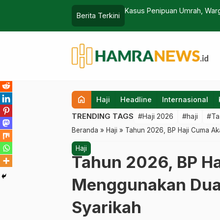
lagi Korban Promosi Modus Visa Kerja
Kasus Penipuan Umrah, War
Berita Terkini
home
Haji
Headline
Internasional
TRENDING TAGS
#Haji 2026
#haji
#Ta
Beranda
»
Haji
»
Tahun 2026, BP Haji Cuma Ak
Haji
Tahun 2026, BP H
Menggunakan Dua 
Syarikah