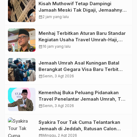
Kisah Muthowif Tetap Dampingi
Jamaah Meski Tak Digaji, Jemaahnya
Korban Penelantaran Pihak Travel
calendar_month
2 jam yang lalu
Menhaj Terbitkan Aturan Baru Standar
Kegiatan Usaha Travel Umrah-Haji,
Siap-siap Disanksi Jika Melanggar
calendar_month
16 jam yang lalu
Jemaah Umrah Asal Kuningan Batal
Berangkat Gegara Visa Baru Terbit
Saat Pesawat Lepas Landas
calendar_month
Senin, 3 Agt 2026
Kemenhaj Buka Peluang Pidanakan
Travel Penelantar Jemaah Umrah, Tak
Cuma Dicabut Izinnya
calendar_month
Senin, 3 Agt 2026
Syakira Tour Tak Cuma Telantarkan
Jemaah di Jeddah, Ratusan Calon
Jemaah yang Sudah Setor Miliaran
calendar_month
Minggu, 2 Agt 2026