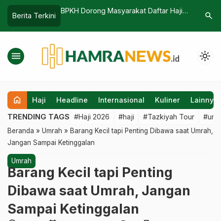
rong Masyarakat Daftar Haji
Hari Pertama di Makkah, Jemaah Haj
search
Berita Terkini
ank-bank Syariah, Pengelolaan
Tazkiyah Tour Larut Dalam Khusyu’
kin Bermanfaat
Beribadah di Depan Kakbah
menu
light_mode
home
Haji
Headline
Internasional
Kuliner
Lainnya
TRENDING TAGS
#Haji 2026
#haji
#Tazkiyah Tour
#umr
Beranda
»
Umrah
»
Barang Kecil tapi Penting Dibawa saat Umrah,
Jangan Sampai Ketinggalan
Umrah
Barang Kecil tapi Penting
Dibawa saat Umrah, Jangan
Sampai Ketinggalan