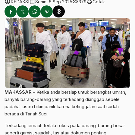
account_circle
calendar_month
visibility
print
REDAKSI
Senin, 8 Sep 2025
379
Cetak
MAKASSAR
– Ketika anda bersiap untuk berangkat umrah,
banyak barang-barang yang terkadang dianggap sepele
padahal justru bikin panik karena ketinggalan saat sudah
berada di Tanah Suci.
Terkadang jemaah terlalu fokus pada barang-barang besar
seperti gamis, sajadah, tas atau dokumen penting.