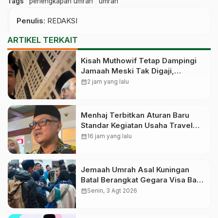
Tags
perlengkapan umrah
umrah
Penulis
: REDAKSI
ARTIKEL TERKAIT
Kisah Muthowif Tetap Dampingi
Jamaah Meski Tak Digaji,
Jemaahnya Korban Penelantaran
calendar_month
2 jam yang lalu
Pihak Travel
Menhaj Terbitkan Aturan Baru
Standar Kegiatan Usaha Travel
Umrah-Haji, Siap-siap Disanksi
calendar_month
16 jam yang lalu
Jika Melanggar
Jemaah Umrah Asal Kuningan
Batal Berangkat Gegara Visa Baru
Terbit Saat Pesawat Lepas
calendar_month
Senin, 3 Agt 2026
Landas