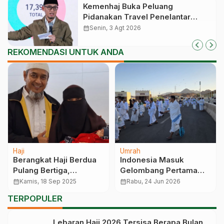
Kemenhaj Buka Peluang
Pidanakan Travel Penelantar
Jemaah Umrah, Tak Cuma
calendar_month
Senin, 3 Agt 2026
Dicabut Izinnya
REKOMENDASI UNTUK ANDA
Haji
Umrah
Berangkat Haji Berdua
Indonesia Masuk
Pulang Bertiga,
Gelombang Pertama
Pasangan Jemaah Asal
Program Umrah Gratis
calendar_month
Kamis, 18 Sep 2025
calendar_month
Rabu, 24 Jun 2026
Lumajang Ini Dikaruniahi
Raja Salman, 250
TERPOPULER
Buah Hati saat Tawaf
Jemaah Asia Akan
Diberangkatkan
Lebaran Haji 2026 Tersisa Berapa Bulan