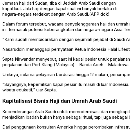
Jemaah haji dari Sudan, tiba di Jeddah Arab Saudi dengan
kapal laut. Jalu haji dengan kapal saat ini banyak berlaku di
negara-negara terdekat dengan Arab Saudi.(AFP dok)
Dalam forum tersebut, wacana penyelenggaraan haji dan umrah 
ini, termasuk potensi keberangkatan dari negara-negara Asia Te
“Kami sudah membicarakan dengan sejumlah pejabat di Saudi Arab
Nasaruddin menanggapi pernyataan Ketua Indonesia Halal Lifestyle
Sapta Nirwandar menyebut, saat ini kapal pesiar untuk perjalana
perjalanan dari Port Klang (Malaysia) – Banda Aceh – Maladewa
Uniknya, selama pelayaran berdurasi hingga 12 malam, penumpan
“Sayangnya, kepemilikan kapal pesiar itu masih di luar Indonesi
wisata edukatif,” ujar Sapta.
Kapitalisasi Bisnis Haji dan Umrah Arab Saudi
Kecenderungan Arab Saudi untuk memodernisasi dan mengkapitalis
menjadikan ibadah bukan hanya sebagai ritual, tapi juga sebagai b
Dari penggunaan konsultan Amerika hingga perombakan infrastru