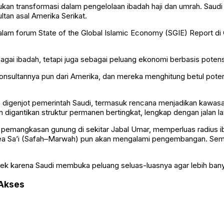
ukan transformasi dalam pengelolaan ibadah haji dan umrah. Saud
an asal Amerika Serikat.
dalam forum State of the Global Islamic Economy (SGIE) Report 
agai ibadah, tetapi juga sebagai peluang ekonomi berbasis potensi
Konsultannya pun dari Amerika, dan mereka menghitung betul pot
h digenjot pemerintah Saudi, termasuk rencana menjadikan kawasa
digantikan struktur permanen bertingkat, lengkap dengan jalan lay
suk pemangkasan gunung di sekitar Jabal Umar, memperluas radiu
area Sa’i (Safah–Marwah) pun akan mengalami pengembangan. Semu
ndek karena Saudi membuka peluang seluas-luasnya agar lebih bany
 Akses