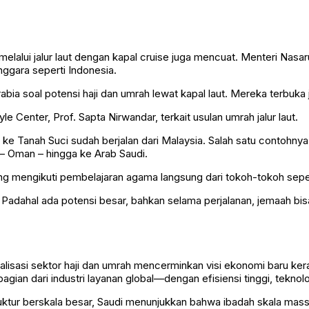
melalui jalur laut dengan kapal cruise juga mencuat. Menteri Na
nggara seperti Indonesia.
ia soal potensi haji dan umrah lewat kapal laut. Mereka terbuka 
 Center, Prof. Sapta Nirwandar, terkait usulan umrah jalur laut.
n ke Tanah Suci sudah berjalan dari Malaysia. Salah satu contohn
 – Oman – hingga ke Arab Saudi.
g mengikuti pembelajaran agama langsung dari tokoh-tokoh seper
a. Padahal ada potensi besar, bahkan selama perjalanan, jemaah bi
asi sektor haji dan umrah mencerminkan visi ekonomi baru kerajaa
agian dari industri layanan global—dengan efisiensi tinggi, teknol
ktur berskala besar, Saudi menunjukkan bahwa ibadah skala massa