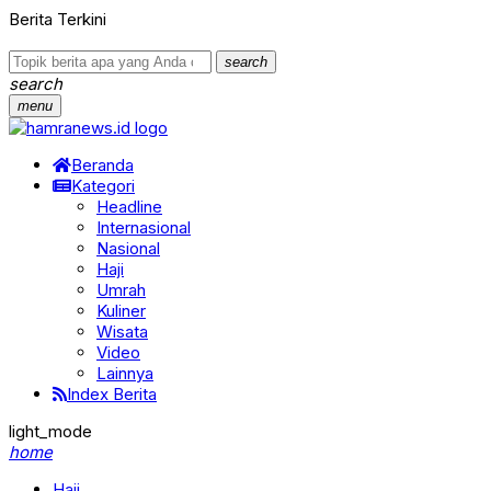
Berita Terkini
search
search
menu
Beranda
Kategori
Headline
Internasional
Nasional
Haji
Umrah
Kuliner
Wisata
Video
Lainnya
Index Berita
light_mode
home
Haji