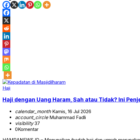
Haji
Haji dengan Uang Haram, Sah atau Tidak? Ini Penje
calendar_month
Kamis, 16 Jul 2026
account_circle
Muhammad Fadli
visibility
37
0
Komentar
HAMRANEWS.ID – Menunaikan ibadah haji dan umrah merupakan ci