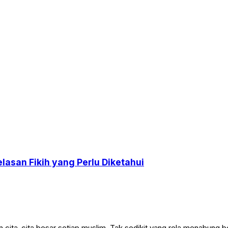
lasan Fikih yang Perlu Diketahui
ta-cita besar setiap muslim. Tak sedikit yang rela menabung b