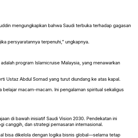
saruddin mengungkapkan bahwa Saudi terbuka terhadap gagasan
jika persyaratannya terpenuhi,” ungkapnya.
ya adalah program Islamicruise Malaysia, yang menawarkan
ti Ustaz Abdul Somad yang turut diundang ke atas kapal.
sa belajar macam-macam. Ini pengalaman spiritual sekaligus
n di bawah inisiatif Saudi Vision 2030. Pendekatan ini
ogi canggih, dan strategi pemasaran internasional.
l bisa dikelola dengan logika bisnis global—selama tetap