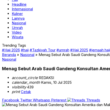
Headline
Internasional
Kuliner
Lainnya
Nasional
Umrah
Video
Wisata
Trending Tags
#Haji 2026
#haji
#Tazkiyah Tour
#umrah
#Haji 2025
#jemaah haji
Beranda
»
Nasional
»
Menag Sebut Arab Saudi Gandeng Konsulta
Nasional
Menag Sebut Arab Saudi Gandeng Konsultan Amerik
account_circle
REDAKSI
calendar_month
Kamis, 10 Jul 2025
visibility
439
print
Cetak
Facebook
Twitter
Whatsapp
Pinterest
Threads