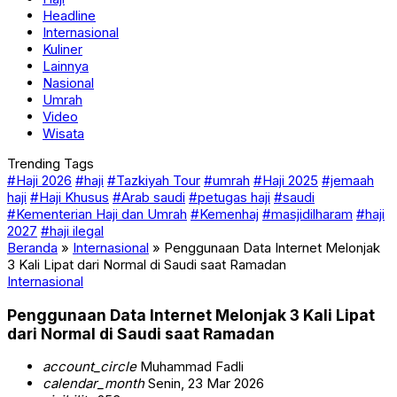
Headline
Internasional
Kuliner
Lainnya
Nasional
Umrah
Video
Wisata
Trending Tags
#Haji 2026
#haji
#Tazkiyah Tour
#umrah
#Haji 2025
#jemaah
haji
#Haji Khusus
#Arab saudi
#petugas haji
#saudi
#Kementerian Haji dan Umrah
#Kemenhaj
#masjidilharam
#haji
2027
#haji ilegal
Beranda
»
Internasional
»
Penggunaan Data Internet Melonjak
3 Kali Lipat dari Normal di Saudi saat Ramadan
Internasional
Penggunaan Data Internet Melonjak 3 Kali Lipat
dari Normal di Saudi saat Ramadan
account_circle
Muhammad Fadli
calendar_month
Senin, 23 Mar 2026