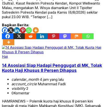
(Sultra). Kasat Reskrim Polresta Kendari, Kompol Welliwanto
Malau, mengatakan M. Wisya diamankan Unit II Tipidter
Satreskrim Polresta Kendari pada Kamis (6/8/2026) sekitar
pukul 23.00 WIB. “Terlapor […]
Bagikan Berita:
Haji
14 Asosiasi Siap Hadapi Penggugat di MK, Tolak
Kuota Haji Khusus 8 Persen Dihapus
calendar_month
4 jam yang lalu
account_circle
Muhammad Fadli
visibility
2
0
Komentar
HAMRANEWS – Polemik kuota haji khusus 8 persen kini
bergulir di meja Hakim Mahkamah Konstitusi (MK). Sebanyak