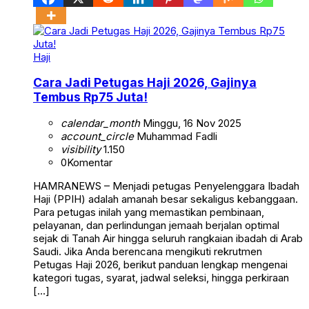
Haji
Cara Jadi Petugas Haji 2026, Gajinya
Tembus Rp75 Juta!
calendar_month
Minggu, 16 Nov 2025
account_circle
Muhammad Fadli
visibility
1.150
0
Komentar
HAMRANEWS – Menjadi petugas Penyelenggara Ibadah
Haji (PPIH) adalah amanah besar sekaligus kebanggaan.
Para petugas inilah yang memastikan pembinaan,
pelayanan, dan perlindungan jemaah berjalan optimal
sejak di Tanah Air hingga seluruh rangkaian ibadah di Arab
Saudi. Jika Anda berencana mengikuti rekrutmen
Petugas Haji 2026, berikut panduan lengkap mengenai
kategori tugas, syarat, jadwal seleksi, hingga perkiraan
[…]