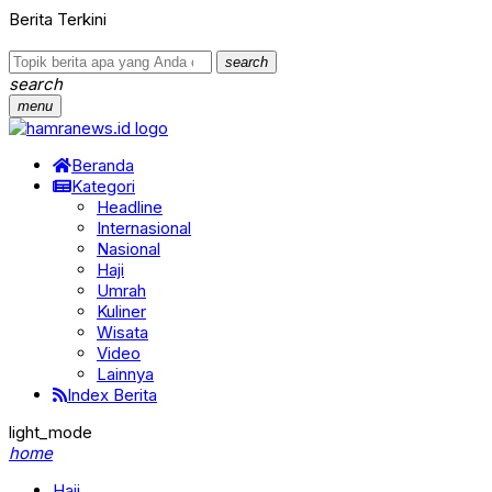
Berita Terkini
search
search
menu
Beranda
Kategori
Headline
Internasional
Nasional
Haji
Umrah
Kuliner
Wisata
Video
Lainnya
Index Berita
light_mode
home
Haji