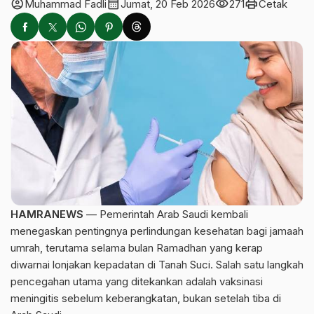
account_circle
calendar_month
visibility
print
Muhammad Fadli
Jumat, 20 Feb 2026
271
Cetak
HAMRANEWS
— Pemerintah Arab Saudi kembali
menegaskan pentingnya perlindungan kesehatan bagi jamaah
umrah, terutama selama bulan Ramadhan yang kerap
diwarnai lonjakan kepadatan di Tanah Suci. Salah satu langkah
pencegahan utama yang ditekankan adalah vaksinasi
meningitis sebelum keberangkatan, bukan setelah tiba di