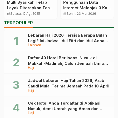
Multi Syarikah Tetap
Penggunaan Data
Layak Diterapkan Tahun
Internet Melonjak 3 Kali
Depan, Wamenag:
Lipat dari Normal di
calendar_month
Selasa, 12 Agt 2025
calendar_month
Senin, 23 Mar 2026
Pembagiannya Per
Saudi saat Ramadan
TERPOPULER
Emberkasih
Lebaran Haji 2026 Tersisa Berapa Bulan
Lagi? Ini Jadwal Idul Fitri dan Idul Adha
Lainnya
Tahun Depan
Daftar 40 Hotel Berlisensi Nusuk di
Makkah-Madinah, Calon Jemaah Umrah
Haji
Cek di Sini
Jadwal Lebaran Haji Tahun 2026, Arab
Saudi Mulai Terima Jemaah Pada 18 April
Haji
Cek Hotel Anda Terdaftar di Aplikasi
Nusuk, demi Umrah yang Aman dan
Haji
Tidak Dimanipulasi