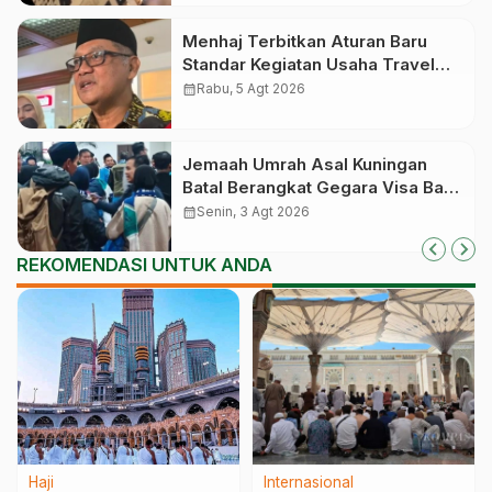
Menhaj Terbitkan Aturan Baru
Standar Kegiatan Usaha Travel
Umrah-Haji, Siap-siap Disanksi
calendar_month
Rabu, 5 Agt 2026
Jika Melanggar
Jemaah Umrah Asal Kuningan
Batal Berangkat Gegara Visa Baru
Terbit Saat Pesawat Lepas
calendar_month
Senin, 3 Agt 2026
Landas
REKOMENDASI UNTUK ANDA
Haji
Internasional