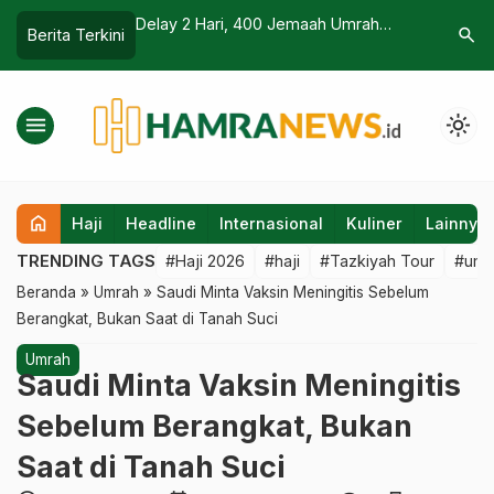
i Daerah 2026
Delay 2 Hari, 400 Jemaah Umrah
Sayur-say
search
Berita Terkini
Pengawasan Ketat
Penumpang Lion Air Akhirnya Tiba di
Pasokan 
i
Tanah Air
Haji dan
menu
light_mode
home
Haji
Headline
Internasional
Kuliner
Lainnya
TRENDING TAGS
#Haji 2026
#haji
#Tazkiyah Tour
#umr
Beranda
»
Umrah
»
Saudi Minta Vaksin Meningitis Sebelum
Berangkat, Bukan Saat di Tanah Suci
Umrah
Saudi Minta Vaksin Meningitis
Sebelum Berangkat, Bukan
Saat di Tanah Suci