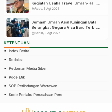
Kegiatan Usaha Travel Umrah-Haji,
Siap-siap Disanksi Jika Melanggar
calendar_month
Rabu, 5 Agt 2026
Jemaah Umrah Asal Kuningan Batal
Berangkat Gegara Visa Baru Terbit
Saat Pesawat Lepas Landas
calendar_month
Senin, 3 Agt 2026
KETENTUAN
Index Berita
Redaksi
Pedoman Media Siber
Kode Etik
SOP Perlindungan Wartawan
Kode Perilaku Perusahaan Pers