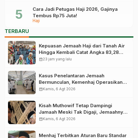
Cara Jadi Petugas Haji 2026, Gajinya
Tembus Rp75 Juta!
Haji
TERBARU
Kepuasan Jemaah Haji dari Tanah Air
Hingga Kembali Catat Angka 83,28
Persen
calendar_month
23 jam yang lalu
Kasus Penelantaran Jemaah
Bermunculan, Kemenhaj Operasikan
Posko Pengawasan di Bandara
calendar_month
Kamis, 6 Agt 2026
Kisah Muthowif Tetap Dampingi
Jamaah Meski Tak Digaji, Jemaahnya
Korban Penelantaran Pihak Travel
calendar_month
Kamis, 6 Agt 2026
Menhaj Terbitkan Aturan Baru Standar