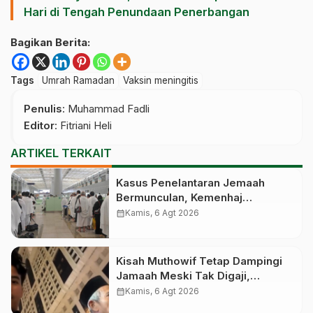
Hari di Tengah Penundaan Penerbangan
Bagikan Berita:
Tags
Umrah Ramadan
Vaksin meningitis
Penulis
: Muhammad Fadli
Editor
: Fitriani Heli
ARTIKEL TERKAIT
Kasus Penelantaran Jemaah
Bermunculan, Kemenhaj
Operasikan Posko Pengawasan
calendar_month
Kamis, 6 Agt 2026
di Bandara
Kisah Muthowif Tetap Dampingi
Jamaah Meski Tak Digaji,
Jemaahnya Korban Penelantaran
calendar_month
Kamis, 6 Agt 2026
Pihak Travel