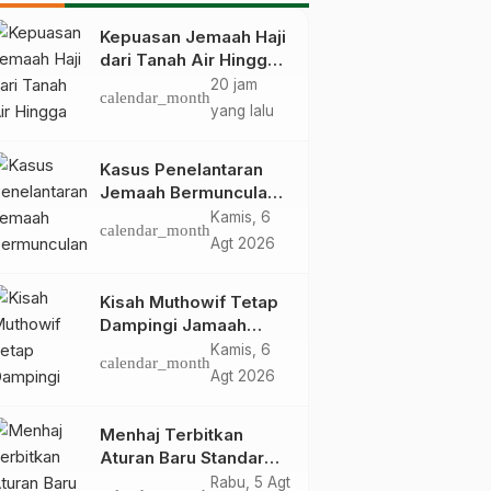
Kepuasan Jemaah Haji
dari Tanah Air Hingga
Kembali Catat Angka
20 jam
calendar_month
83,28 Persen
yang lalu
Kasus Penelantaran
Jemaah Bermunculan,
Kemenhaj Operasikan
Kamis, 6
calendar_month
Posko Pengawasan di
Agt 2026
Bandara
Kisah Muthowif Tetap
Dampingi Jamaah
Meski Tak Digaji,
Kamis, 6
calendar_month
Jemaahnya Korban
Agt 2026
Penelantaran Pihak
Travel
Menhaj Terbitkan
Aturan Baru Standar
Kegiatan Usaha Travel
Rabu, 5 Agt