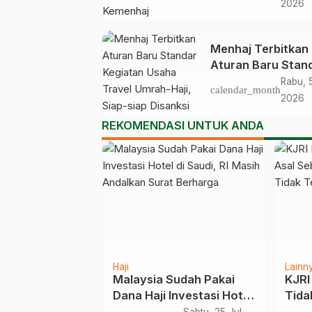
Posko Pengawasa
2026
Bandara
Menhaj Terbitkan
Aturan Baru Stan
Kegiatan Usaha T
Rabu, 
calendar_month
Umrah-Haji, Siap-
2026
Disanksi Jika
REKOMENDASI UNTUK ANDA
Melanggar
Haji
Lainn
s Baha Kakek-
Malaysia Sudah Pakai
KJRI
Berhaji Sampai
Dana Haji Investasi Hotel
Tida
amanya di
di Saudi, RI Masih
dan 