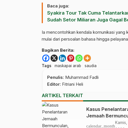
Baca juga:
Syakira Tour Tak Cuma Telantarka
Sudah Setor Miliaran Juga Gagal 
Ia mencontohkan kendala komunikasi yang ke
mulai dari persoalan bahasa hingga pelayana
Bagikan Berita:
Tags
maskapai arab
saudia
Penulis
: Muhammad Fadli
Editor
: Fitriani Heli
ARTIKEL TERKAIT
Kasus Penelantar
Jemaah Bermuncu
Kemenhaj Operas
Kamis,
calendar_month