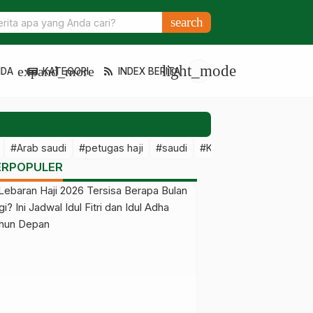
 Tangguhkan Izin Travel Umrah karena Melanggar Kontrak dengan
search
light_mode
expand_more
NDA
KATEGORI
INDEX BERITA
#Arab saudi
#petugas haji
#saudi
#Kementerian Haji dan
ERPOPULER