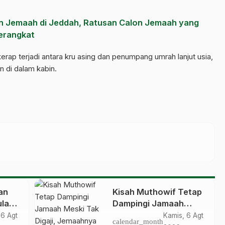
n Jemaah di Jeddah, Ratusan Calon Jemaah yang
Berangkat
rap terjadi antara kru asing dan penumpang umrah lanjut usia,
n di dalam kabin.
an
Kisah Muthowif Tetap
lan,
Dampingi Jamaah
ikan
Meski Tak Digaji,
 6 Agt
Kamis, 6 Agt
calendar_month