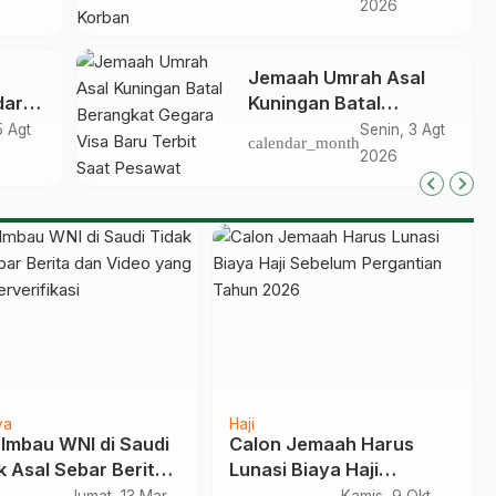
n di
Jemaahnya Korban
2026
Penelantaran Pihak
Travel
Jemaah Umrah Asal
dar
Kuningan Batal
ravel
Berangkat Gegara Visa
5 Agt
Senin, 3 Agt
calendar_month
siap
Baru Terbit Saat
2026
Pesawat Lepas Landas
ya
Haji
 Imbau WNI di Saudi
Calon Jemaah Harus
k Asal Sebar Berita
Lunasi Biaya Haji
Video yang Tidak
Sebelum Pergantian