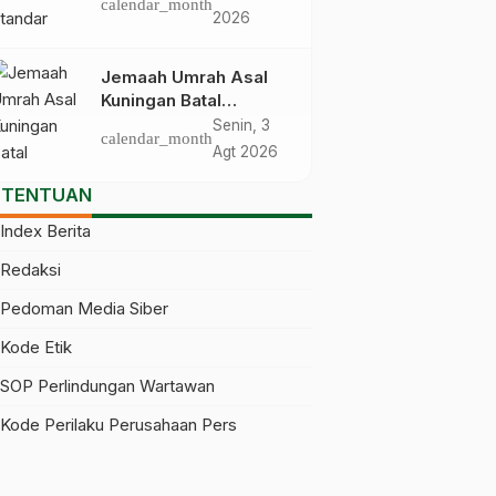
calendar_month
Umrah-Haji, Siap-siap
2026
Disanksi Jika
Melanggar
Jemaah Umrah Asal
Kuningan Batal
Berangkat Gegara Visa
Senin, 3
calendar_month
Baru Terbit Saat
Agt 2026
Pesawat Lepas Landas
ETENTUAN
Index Berita
Redaksi
Pedoman Media Siber
Kode Etik
SOP Perlindungan Wartawan
Kode Perilaku Perusahaan Pers