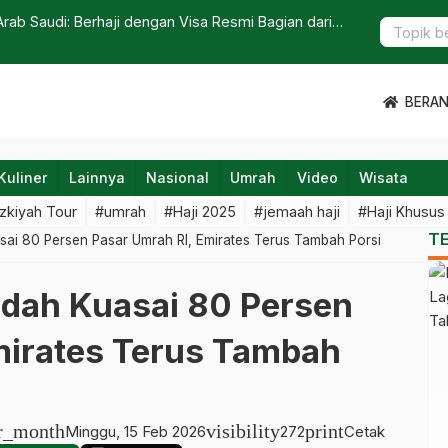
ab Saudi: Berhaji dengan Visa Resmi Bagian dari
Arab Saudi
qasid Syariah
Jemaah
BERA
Kuliner
Lainnya
Nasional
Umrah
Video
Wisata
zkiyah Tour
#umrah
#Haji 2025
#jemaah haji
#Haji Khusus
T
ai 80 Persen Pasar Umrah RI, Emirates Terus Tambah Porsi
dah Kuasai 80 Persen
mirates Terus Tambah
r_month
visibility
print
Minggu, 15 Feb 2026
272
Cetak