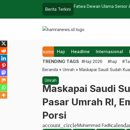
Raudah di Aplikasi Nusuk Ponsel,
Fatwa Dewan Ulama Senior Ar
Berita Terkini
Ketakwaan dan Membantu Ma
home
Haji
Headline
Internasional
TRENDING TAGS
#Haji 2026
#haji
#Ta
Beranda
»
Umrah
»
Maskapai Saudi Sudah Kuas
Umrah
Maskapai Saudi Su
Pasar Umrah RI, E
Porsi
account_circle
calenda
Muhammad Fadli