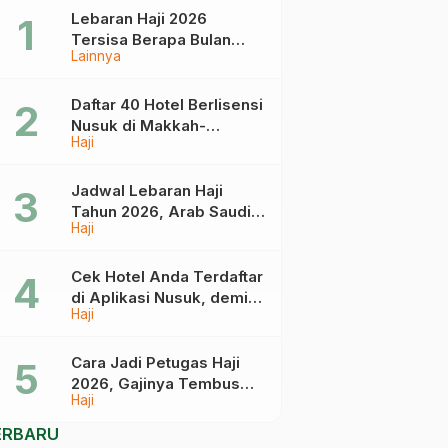
Lebaran Haji 2026
Tersisa Berapa Bulan
Lainnya
Lagi? Ini Jadwal Idul Fitri
dan Idul Adha Tahun
Depan
Daftar 40 Hotel Berlisensi
Nusuk di Makkah-
Haji
Madinah, Calon Jemaah
Umrah Cek di Sini
Jadwal Lebaran Haji
Tahun 2026, Arab Saudi
Haji
Mulai Terima Jemaah
Pada 18 April
Cek Hotel Anda Terdaftar
di Aplikasi Nusuk, demi
Haji
Umrah yang Aman dan
Tidak Dimanipulasi
Cara Jadi Petugas Haji
2026, Gajinya Tembus
Haji
Rp75 Juta!
ERBARU