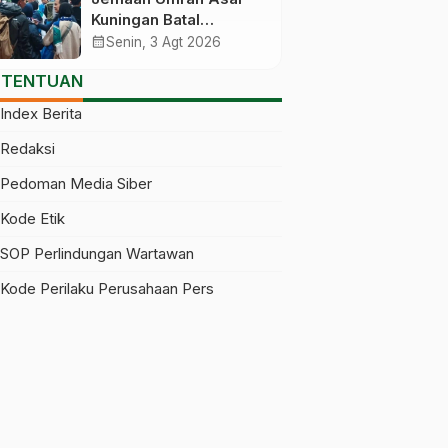
Melanggar
Kuningan Batal
Berangkat Gegara Visa
calendar_month
Senin, 3 Agt 2026
Baru Terbit Saat
ETENTUAN
Pesawat Lepas Landas
Index Berita
Redaksi
Pedoman Media Siber
Kode Etik
SOP Perlindungan Wartawan
Kode Perilaku Perusahaan Pers