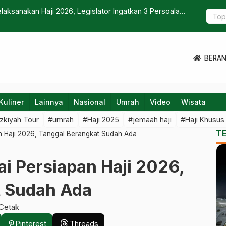
aksanakan Haji 2026, Legislator Ingatkan 3 Persoalan
Warga di P
Pakai Garu
BERA
Kuliner
Lainnya
Nasional
Umrah
Video
Wisata
zkiyah Tour
#umrah
#Haji 2025
#jemaah haji
#Haji Khusus
T
n Haji 2026, Tanggal Berangkat Sudah Ada
i Persiapan Haji 2026,
t Sudah Ada
Cetak
Pinterest
Threads