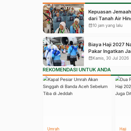
Kepuasan Jemaah 
dari Tanah Air Hi
Kembali Catat An
calendar_month
10 jam yang lalu
83,28 Persen
Biaya Haji 2027 Na
Pakar Ingatkan J
Habiskan Dana
calendar_month
Kamis, 30 Jul 2026
Manfaat Jutaan C
REKOMENDASI UNTUK ANDA
Jemaah yang Mas
Antre
Umrah
Haji