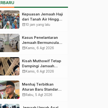
ERBARU
Kepuasan Jemaah Haji
dari Tanah Air Hingga
Kembali Catat Angka
calendar_month
10 jam yang lalu
83,28 Persen
Kasus Penelantaran
Jemaah Bermunculan,
Kemenhaj Operasikan
calendar_month
Kamis, 6 Agt 2026
Posko Pengawasan di
Bandara
Kisah Muthowif Tetap
Dampingi Jamaah
Meski Tak Digaji,
calendar_month
Kamis, 6 Agt 2026
Jemaahnya Korban
Penelantaran Pihak
Menhaj Terbitkan
Travel
Aturan Baru Standar
Kegiatan Usaha Travel
calendar_month
Rabu, 5 Agt 2026
Umrah-Haji, Siap-siap
Disanksi Jika
Jemaah Umrah Asal