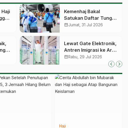
Haji
Kemenhaj Bakal
ngga
Satukan Daftar Tunggu
gka
Haji, Antrean Berbasis
calendar_month
Jumat, 31 Jul 2026
Nasional dan Bukan
Lagi Provinsi
ik,
Lewat Gate Elektronik,
angan
Antren Imigrasi ke Arab
Saudi Bisa Kini Cepat
calendar_month
Rabu, 29 Jul 2026
alon
ih
Haji