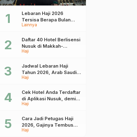
Lebaran Haji 2026
Tersisa Berapa Bulan
Lainnya
Lagi? Ini Jadwal Idul Fitri
dan Idul Adha Tahun
Depan
Daftar 40 Hotel Berlisensi
Nusuk di Makkah-
Haji
Madinah, Calon Jemaah
Umrah Cek di Sini
Jadwal Lebaran Haji
Tahun 2026, Arab Saudi
Haji
Mulai Terima Jemaah
Pada 18 April
Cek Hotel Anda Terdaftar
di Aplikasi Nusuk, demi
Haji
Umrah yang Aman dan
Tidak Dimanipulasi
Cara Jadi Petugas Haji
2026, Gajinya Tembus
Haji
Rp75 Juta!