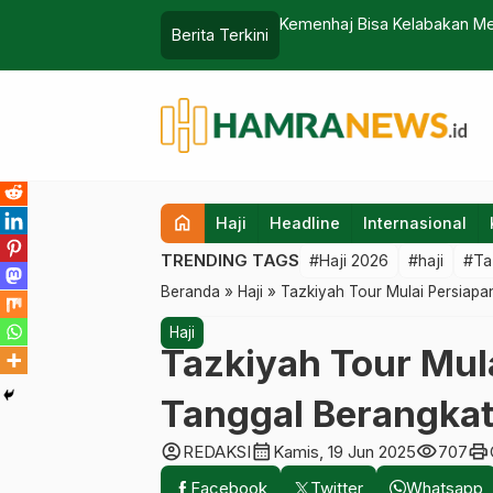
amzam saat Pemulangan Haji 2026,
Kemenhaj Bisa Kelabakan Mel
Berita Terkini
Ini
home
Haji
Headline
Internasional
TRENDING TAGS
#Haji 2026
#haji
#Ta
Beranda
»
Haji
»
Tazkiyah Tour Mulai Persiapa
Haji
Tazkiyah Tour Mula
Tanggal Berangka
account_circle
calendar_month
visibility
print
REDAKSI
Kamis, 19 Jun 2025
707
Facebook
Twitter
Whatsapp