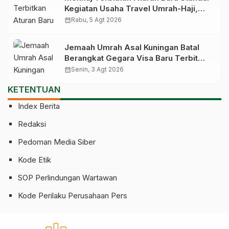
Kegiatan Usaha Travel Umrah-Haji,
Siap-siap Disanksi Jika Melanggar
calendar_month
Rabu, 5 Agt 2026
Jemaah Umrah Asal Kuningan Batal
Berangkat Gegara Visa Baru Terbit
Saat Pesawat Lepas Landas
calendar_month
Senin, 3 Agt 2026
KETENTUAN
Index Berita
Redaksi
Pedoman Media Siber
Kode Etik
SOP Perlindungan Wartawan
Kode Perilaku Perusahaan Pers