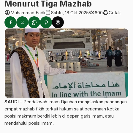
Menurut Tiga Mazhab
account_circle
calendar_month
visibility
print
Muhammad Fadli
Sabtu, 18 Okt 2025
600
Cetak
SAUDI
– Pendakwah Imam Djauhari menjelaskan pandangan
empat mazhab fikih terkait hukum salat berjemaah ketika
posisi makmum berdiri lebih di depan garis imam, atau
mendahului posisi imam.