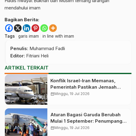
Hadis riwayat Bukhari dan Muslim tentang larangan
mendahului imam
Bagikan Berita:
Tags
garis imam
in line with imam
Penulis
: Muhammad Fadli
Editor
: Fitriani Heli
ARTIKEL TERKAIT
Konflik Israel-Iran Memanas,
Pemerintah Pastikan Jemaah
Umrah Indonesia Aman: Belum
calendar_month
Minggu, 19 Jul 2026
Ada yang Terdampak Penutupan
Bandara Saudi
Aturan Bagasi Garuda Berubah
Mulai 1 September: Penumpang
Ekonomi Kini Bisa Bawa Koper
calendar_month
Minggu, 19 Jul 2026
hingga 23 Kg