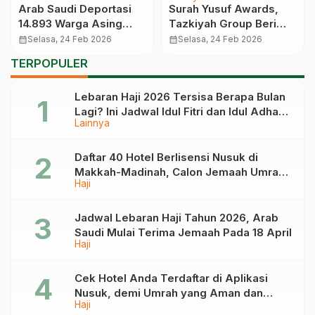
Arab Saudi Deportasi
Surah Yusuf Awards,
14.893 Warga Asing
Tazkiyah Group Beri
Ilegal dalam Sepekan
Penghargaan kepada
calendar_month
Selasa, 24 Feb 2026
calendar_month
Selasa, 24 Feb 2026
Hafiz Alquran
TERPOPULER
Lebaran Haji 2026 Tersisa Berapa Bulan
Lagi? Ini Jadwal Idul Fitri dan Idul Adha
Lainnya
Tahun Depan
Daftar 40 Hotel Berlisensi Nusuk di
Makkah-Madinah, Calon Jemaah Umrah
Haji
Cek di Sini
Jadwal Lebaran Haji Tahun 2026, Arab
Saudi Mulai Terima Jemaah Pada 18 April
Haji
Cek Hotel Anda Terdaftar di Aplikasi
Nusuk, demi Umrah yang Aman dan
Haji
Tidak Dimanipulasi