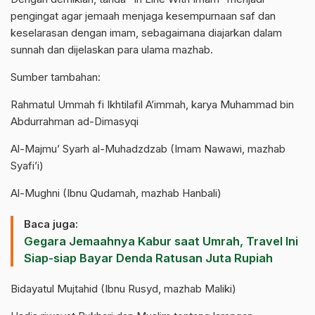
pengingat agar jemaah menjaga kesempurnaan saf dan
keselarasan dengan imam, sebagaimana diajarkan dalam
sunnah dan dijelaskan para ulama mazhab.
Sumber tambahan:
Rahmatul Ummah fi Ikhtilafil A’immah, karya Muhammad bin
Abdurrahman ad-Dimasyqi
Al-Majmu’ Syarh al-Muhadzdzab (Imam Nawawi, mazhab
Syafi’i)
Al-Mughni (Ibnu Qudamah, mazhab Hanbali)
Baca juga:
Gegara Jemaahnya Kabur saat Umrah, Travel Ini
Siap-siap Bayar Denda Ratusan Juta Rupiah
Bidayatul Mujtahid (Ibnu Rusyd, mazhab Maliki)