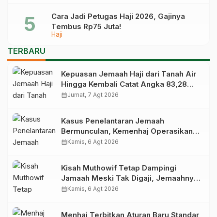
Cara Jadi Petugas Haji 2026, Gajinya
Tembus Rp75 Juta!
Haji
TERBARU
Kepuasan Jemaah Haji dari Tanah Air
Hingga Kembali Catat Angka 83,28
Persen
calendar_month
Jumat, 7 Agt 2026
Kasus Penelantaran Jemaah
Bermunculan, Kemenhaj Operasikan
Posko Pengawasan di Bandara
calendar_month
Kamis, 6 Agt 2026
Kisah Muthowif Tetap Dampingi
Jamaah Meski Tak Digaji, Jemaahnya
Korban Penelantaran Pihak Travel
calendar_month
Kamis, 6 Agt 2026
Menhaj Terbitkan Aturan Baru Standar