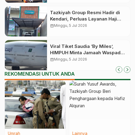
Tazkiyah Group Resmi Hadir di
Kendari, Perluas Layanan Haji
Khusus dan Umrah di Sulawesi
calendar_month
Minggu, 5 Jul 2026
Tenggara
Viral Tiket Saudia ‘By Miles’,
HIMPUH Minta Jamaah Waspada
Penipuan
calendar_month
Minggu, 5 Jul 2026
REKOMENDASI UNTUK ANDA
Umrah
Lainnya