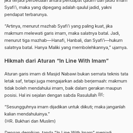
jika terjadi perbedaan antara pendapat qadim dan jadid Imam
Syafi’i, maka yang dipegang adalah qaulul jadid, yakni
pendapat terbarunya.
“Artinya, menurut mazhab Syafi’i yang paling kuat, jika
makmum melewati garis imam, maka salatnya batal. Jadi,
menurut tiga mazhab—Hanafi, Hanbali, dan Syafi’i—hukum
salatnya batal. Hanya Maliki yang membolehkannya,” ujarnya.
Hikmah dari Aturan “In Line With Imam”
Aturan garis imam di Masjid Nabawi bukan semata teknis tata
letak saf, tetapi juga mengajarkan adab berjemaah: makmum
tidak boleh mendahului imam, baik dalam gerakan maupun
posisi. Hal ini sejalan dengan sabda Rasulullah ﷺ:
“Sesungguhnya imam dijadikan untuk diikuti; maka janganlah
kalian mendahuluinya.”
(HR. Bukhari dan Muslim)
Dengan demikian, tanda “In Line With Imam” menjadi